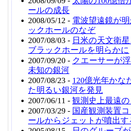
2008/09/09 -
太陽の100億
ールの成長
2008/05/12 -
電波望遠鏡が明
ックホールのなぞ
2007/08/03 -
日米の天文衛星
ブラックホールを明らかに
2007/09/20 -
クエーサーが浮
未知の銀河
2007/08/23 -
120億光年か
た明るい銀河を発見
2007/06/11 -
観測史上最遠の
2007/03/29 -
国産観測装置コ
ールからジェットが噴出す
2005/08/15 -
日のグループが