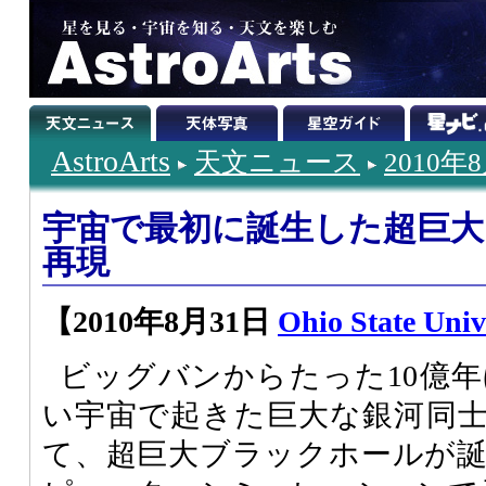
AstroArts
天文ニュース
2010年
宇宙で最初に誕生した超巨
再現
【2010年8月31日
Ohio State Univ
ビッグバンからたった10億
い宇宙で起きた巨大な銀河同
て、超巨大ブラックホールが