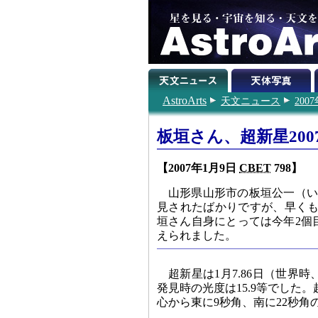
AstroArts
天文ニュース
200
板垣さん、超新星200
【2007年1月9日
CBET
798】
山形県山形市の板垣公一（いた
見されたばかりですが、早くも次
垣さん自身にとっては今年2個目
えられました。
超新星は1月7.86日（世界
発見時の光度は15.9等でした。
心から東に9秒角、南に22秒角