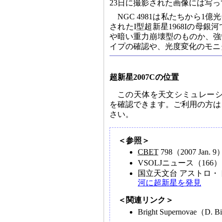
23日に撮影された画像には写
NGC 4981は私たちから1
されたI型超新星1968Iの母
や暗い重力崩壊型のものか、強
イプの確認や、光度変化のモニ
超新星2007Cの位置
この天体を天文シミュレー
を確認できます。ご利用の方は
さい。
＜参照＞
CBET
798（2007 Jan. 9
VSOLJニュース（16
国立天文台 アストロ・
河に超新星を発見
＜関連リンク＞
Bright Supernovae（D