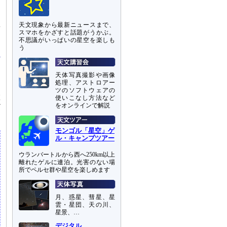
測
天文現象から最新ニュースまで、
や
スマホをかざすと話題がうかぶ。
タ
不思議がいっぱいの星空を楽しも
う
天体写真撮影や画像
処理、アストロアー
ツのソフトウェアの
置
使いこなし方法など
をオンラインで解説
だ
モンゴル「星空」ゲ
ル・キャンプツアー
ウランバートルから西へ250km以上
離れたゲルに連泊。光害のない場
所でペルセ群や星空を楽しめます
月、惑星、彗星、星
雲・星団、天の川、
星景、…
デジタル