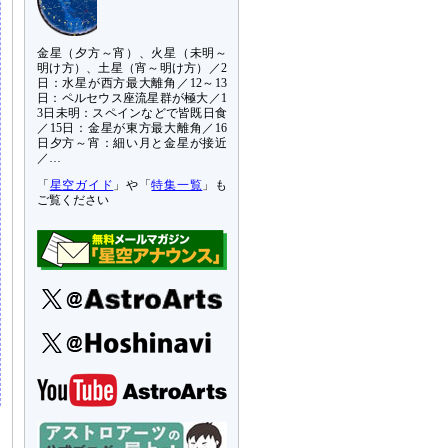
金星（夕方～宵）、火星（未明～
明け方）、土星（宵～明け方）／2
日：水星が西方最大離角／12～13
日：ペルセウス座流星群が極大／1
3日未明：スペインなどで皆既日食
／15日：金星が東方最大離角／16
日夕方～宵：細い月と金星が接近
／…
「
星空ガイド
」や「
特集一覧
」も
ご覧ください