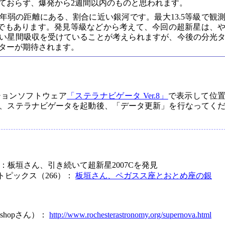
っておらず、爆発から2週間以内のものと思われます。
億光年弱の距離にある、割合に近い銀河です。最大13.5等級で観
銀河でもあります。発見等級などから考えて、今回の超新星は、
い星間吸収を受けていることが考えられますが、今後の分光
ターが期待されます。
ションソフトウェア
「ステラナビゲータ Ver.8」
で表示して位
、ステラナビゲータを起動後、「データ更新」を行なってく
）
6）：板垣さん、引き続いて超新星2007Cを発見
トピックス（266）：
板垣さん、ペガスス座とおとめ座の銀
. Bishopさん）：
http://www.rochesterastronomy.org/supernova.html