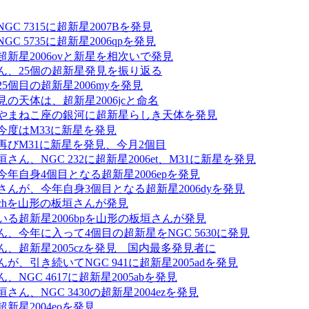
GC 7315に超新星2007Bを発見
C 5735に超新星2006qpを発見
新星2006ovと新星を相次いで発見
ん、25個の超新星発見を振り返る
5個目の超新星2006myを発見
の天体は、超新星2006jcと命名
やまねこ座の銀河に超新星らしき天体を発見
今度はM33に新星を発見
再びM31に新星を発見、今月2個目
さん、NGC 232に超新星2006et、M31に新星を発見
年自身4個目となる超新星2006epを発見
さんが、今年自身3個目となる超新星2006dyを発見
6chを山形の板垣さんが発見
いる超新星2006bpを山形の板垣さんが発見
、今年に入って4個目の超新星をNGC 5630に発見
ん、超新星2005czを発見 国内最多発見者に
が、引き続いてNGC 941に超新星2005adを発見
、NGC 4617に超新星2005abを発見
さん、NGC 3430の超新星2004ezを発見
新星2004eoを発見