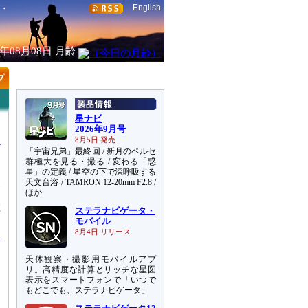
English
6年08月08日
月齢
星ナビ
2026年9月号
8月5日 発売
「宇宙兄弟」最終回 / 新月のペルセ
群極大を見る・撮る / 変わる「惑
星」の定義 / 星空の下で深呼吸する
天文台浴 / TAMRON 12-20mm F2.8 /
発
ほか
板
ステラナビゲータ・
与
モバイル
8月4日 リリース
天体観察・撮影用モバイルアプ
、
リ。高精度な計算とリッチな星図
中
表示をスマートフォンで「いつで
もどこでも、ステラナビゲータ」