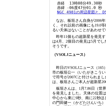
  赤経  13時08分49.30秒

  赤緯 -06度47分01.0 秒 
NGC 4981の周辺星図と、
なお、板垣さん自身が2006年
く、それ以前の画像にも19.
るい天体はないことがあわせて
昨年11個もの超新星を発見す
は4月、2個目の発見は5月で
そうです。
（VSOLJニュース）
昨日のVSOLJニュース（16
市の板垣公一（いたがきこうい
で符号が2007Cと付けられ
は、板垣さんご本人が超新星200
板垣さんは、1月7.86日（
を発見しました。天体の位置は以
中心から東に9秒、南に22秒
の門田健一（かどたけんいち）