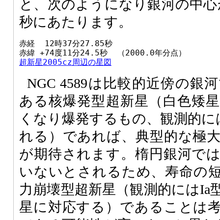
と、次のようになり銀河の中心か
秒にあたります。
赤経  12時37分27.85秒

超新星2005cz周辺の星図
NGC 4589は比較的近傍の
ある核爆発型超新星（白色矮
くなり爆発するもの、観測的には
れる）であれば、典型的な極大
が期待されます。楕円銀河で
いないとされるため、寿命の
力崩壊型超新星（観測的にはIa
星に対応する）であることは