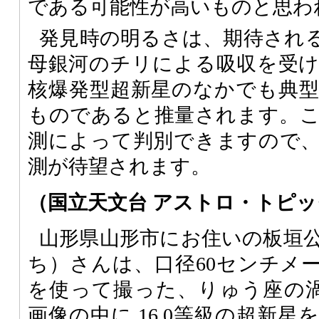
である可能性が高いものと思わ
発見時の明るさは、期待され
母銀河のチリによる吸収を受
核爆発型超新星のなかでも典
ものであると推量されます。
測によって判別できますので
測が待望されます。
（国立天文台 アストロ・トピ
山形県山形市にお住いの板垣
ち）さんは、口径60センチメ
を使って撮った、りゅう座の渦巻銀
画像の中に 16.0等級の超新