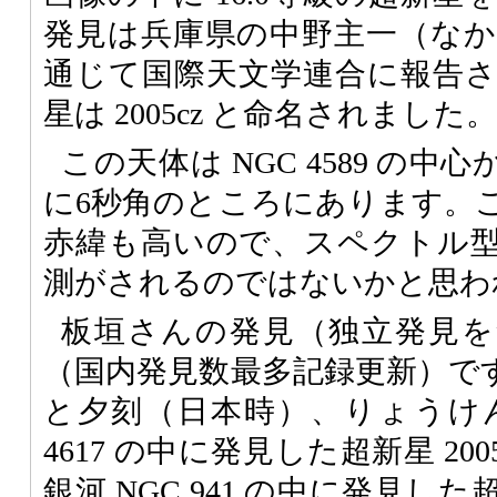
発見は兵庫県の中野主一（な
通じて国際天文学連合に報告
星は 2005cz と命名されました。
この天体は NGC 4589 の中
に6秒角のところにあります。
赤緯も高いので、スペクトル
測がされるのではないかと思わ
板垣さんの発見（独立発見を
（国内発見数最多記録更新）です
と夕刻（日本時）、りょうけん
4617 の中に発見した超新星 20
銀河 NGC 941 の中に発見した超新