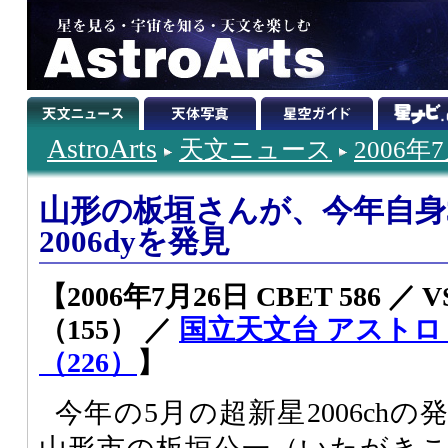
AstroArts
天文ニュース
2006年
山形の板垣さんが、今年自身
2006dyを発見
【2006年7月26日 CBET 586 ／
（155） ／
国立天文台 アスト
（226）
】
今年の5月の超新星2006ch