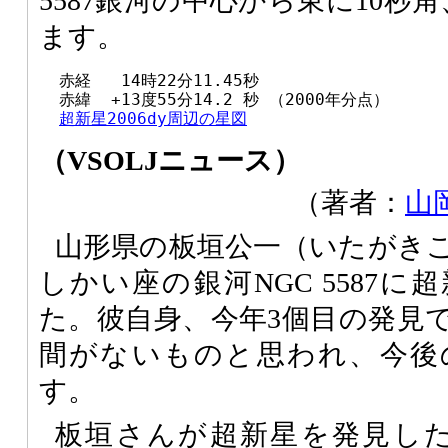
5587銀河の中心から東に10秒
ます。
  赤経   14時22分11.45秒

  赤緯  +13度55分14.2 秒 （2000年分点）

超新星2006dy周辺の星図
（VSOLJニュース）
（著者：
山
山形県の板垣公一（いたがき
しかい座の銀河NGC 5587
た。彼自身、今年3個目の発見
間がないものと思われ、今後
す。
板垣さんが超新星を発見した