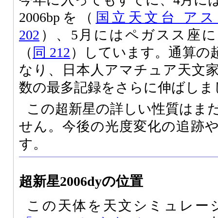
2006bpを（
国立天文台 ア
202
）、5月にはペガスス座に超
（
同 212
）しています。通算の超
なり、日本人アマチュア天文
数の最多記録をさらに伸ばしま
この超新星の詳しい性質はま
せん。今後の光度変化の追跡
す。
超新星2006dyの位置
この天体を天文シミュレー