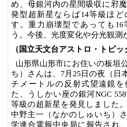
め、母銀河内の星間吸収に邪
発型超新星ならば14等級ほ
す。重力崩壊型であっても1
う。今後、光度変化や分光観測
（国立天文台アストロ・トピッ
山形県山形市にお住いの板垣
ち）さんは、7月25日の夜（日
チメートルの反射式望遠鏡を
た、うしかい座の銀河NGC 558
等級の超新星を発見しました
中野主一（なかのしゅいち）
学連合電報中央局に報告され、超