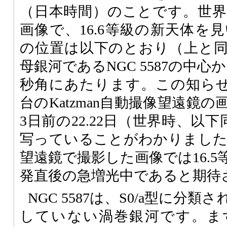
（日本時間）のことです。世界時
画像で、16.6等級の新天体を
の位置は以下のとおり（上と
母銀河であるNGC 5587の中心
秒角にあたります。この知らせを
台のKatzman自動撮像望遠鏡
3日前の22.22日（世界時、以下
写っていることがわかりました。
望遠鏡で撮影した画像では16.
発直後の急増光中であると期待
NGC 5587は、S0/a型に分
していない渦巻銀河です。ま