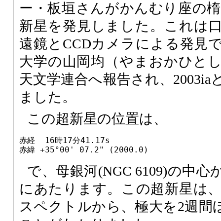
ー・板垣さんがかんむり座の楕円銀
新星を発見しました。これは口
遠鏡とCCDカメラによる発見
大学の山岡均（やまおかひと
天文学連合へ報告され、2003i
ました。
この超新星の位置は、
赤経  16時17分41.17s

赤緯 +35°00' 07.2" (2000.0)
で、母銀河(NGC 6109)の中
にあたります。この超新星は、1
スペクトルから、極大を2週間ほ