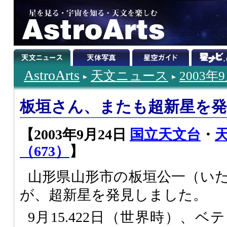
AstroArts
天文ニュース
2003年
板垣さん、またも超新星を発
【2003年9月24日
国立天文台
・
（673）
】
山形県山形市の板垣公一（い
が、超新星を発見しました。
9月15.422日（世界時）、