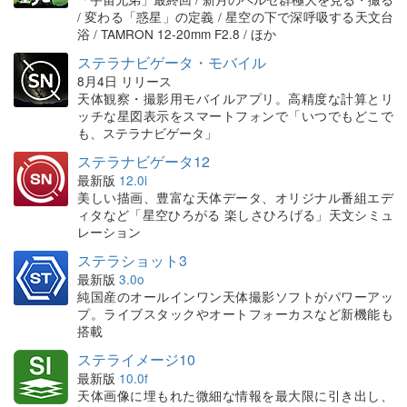
/ 変わる「惑星」の定義 / 星空の下で深呼吸する天文台
浴 / TAMRON 12-20mm F2.8 / ほか
ステラナビゲータ・モバイル
8月4日 リリース
天体観察・撮影用モバイルアプリ。高精度な計算とリ
ッチな星図表示をスマートフォンで「いつでもどこで
も、ステラナビゲータ」
ステラナビゲータ12
最新版
12.0i
美しい描画、豊富な天体データ、オリジナル番組エデ
ィタなど「星空ひろがる 楽しさひろげる」天文シミュ
レーション
ステラショット3
最新版
3.0o
純国産のオールインワン天体撮影ソフトがパワーアッ
プ。ライブスタックやオートフォーカスなど新機能も
搭載
ステライメージ10
最新版
10.0f
天体画像に埋もれた微細な情報を最大限に引き出し、