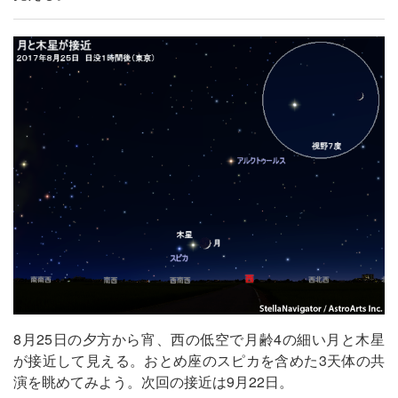
8月25日の夕方から宵、西の低空で月齢4の細い月と木星
が接近して見える。おとめ座のスピカを含めた3天体の共
演を眺めてみよう。次回の接近は9月22日。