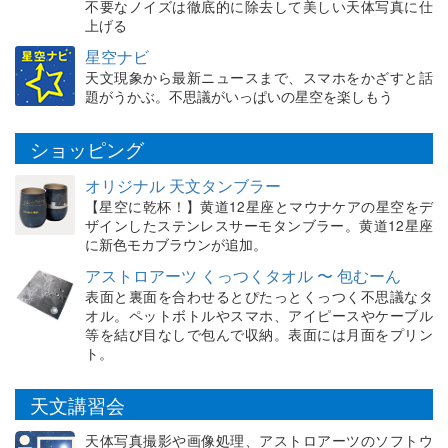
不要なノイズは徹底的に除去して美しい天体写真に仕
上げる
星空ナビ
天文現象から最新ニュースまで、スマホをかざすと話
題がうかぶ。不思議がいっぱいの星空を楽しもう
ショッピング
オリジナル 天文タンブラー
【星空に乾杯！】黄道12星座とマウナケアの星空をデ
ザインしたステンレスサーモタンブラー。黄道12星座
に新色モカブラウンが追加。
アストロアーツ くっつくタオル 〜 包むーん
表面と裏面を合わせるとぴたっとくっつく不思議なタ
オル。ペットボトルやスマホ、アイピースやケーブル
等を結び目なしで包んで収納。表面には月面をプリン
ト。
天文講習会
天体写真撮影や画像処理、アストロアーツのソフトウ