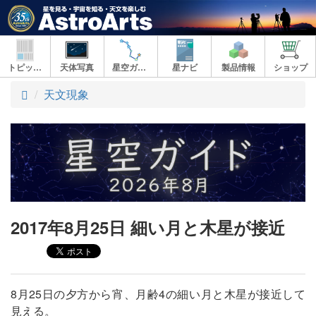
トピックス
天体写真
星空ガイド
星ナビ
製品情報
ショップ
ト
天文現象
ッ
プ
2017年8月25日 細い月と木星が接近
8月25日の夕方から宵、月齢4の細い月と木星が接近して
見える。