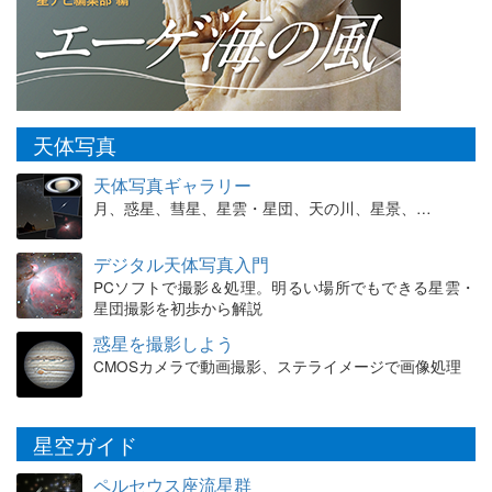
天体写真
天体写真ギャラリー
月、惑星、彗星、星雲・星団、天の川、星景、…
デジタル天体写真入門
PCソフトで撮影＆処理。明るい場所でもできる星雲・
星団撮影を初歩から解説
惑星を撮影しよう
CMOSカメラで動画撮影、ステライメージで画像処理
星空ガイド
ペルセウス座流星群