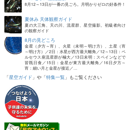
8月12～13日が一番の見ごろ。月明かりゼロの好条件！
夏休み 天体観察ガイド
夏の大三角、天の川、流星群、星空撮影。初級者向け
の観察ガイド
8月の見どころ
金星（夕方～宵）、火星（未明～明け方）、土星（宵
～明け方）／2日：水星が西方最大離角／12～13日：ペ
ルセウス座流星群が極大／13日未明：スペインなどで
皆既日食／15日：金星が東方最大離角／16日夕方～
宵：細い月と金星が接近／…
「
星空ガイド
」や「
特集一覧
」もご覧ください