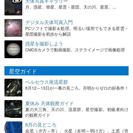
天体写真ギャラリー
月、惑星、彗星、星雲・星団、天の川、星景、…
デジタル天体写真入門
PCソフトで撮影＆処理。明るい場所でもできる星雲・
星団撮影を初歩から解説
惑星を撮影しよう
CMOSカメラで動画撮影、ステライメージで画像処理
星空ガイド
ペルセウス座流星群
8月12～13日が一番の見ごろ。月明かりゼロの好条件！
夏休み 天体観察ガイド
夏の大三角、天の川、流星群、星空撮影。初級者向け
の観察ガイド
8月の見どころ
金星（夕方～宵）、火星（未明～明け方）、土星（宵