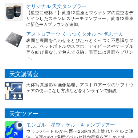
オリジナル 天文タンブラー
【星空に乾杯！】黄道12星座とマウナケアの星空をデ
ザインしたステンレスサーモタンブラー。黄道12星座
に新色モカブラウンが追加。
アストロアーツ くっつくタオル 〜 包むーん
表面と裏面を合わせるとぴたっとくっつく不思議なタ
オル。ペットボトルやスマホ、アイピースやケーブル
等を結び目なしで包んで収納。表面には月面をプリン
ト。
天文講習会
天体写真撮影や画像処理、アストロアーツのソフトウ
ェアの使いこなし方法などをオンラインで解説
天文ツアー
モンゴル「星空」ゲル・キャンプツアー
ウランバートルから西へ250km以上離れたゲルに連
泊。光害のない場所でペルセ群や星空を楽しめます