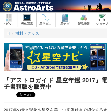
トピックス
天体写真
星空ガイド
星ナビ
製品情報
ショップ
ト
機材・グッズ
ッ
プ
「アストロガイド 星空年鑑 2017」電
子書籍版を販売中
2017年の天文現象や星空を美しい図版付きで紹介するオ