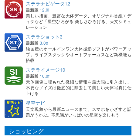
ステラナビゲータ12
最新版
12.0i
美しい描画、豊富な天体データ、オリジナル番組エデ
ィタなど「星空ひろがる 楽しさひろげる」天文シミュ
レーション
ステラショット3
最新版
3.0o
純国産のオールインワン天体撮影ソフトがパワーアッ
プ。ライブスタックやオートフォーカスなど新機能も
搭載
ステライメージ10
最新版
10.0f
天体画像に埋もれた微細な情報を最大限に引き出し、
不要なノイズは徹底的に除去して美しい天体写真に仕
上げる
星空ナビ
天文現象から最新ニュースまで、スマホをかざすと話
題がうかぶ。不思議がいっぱいの星空を楽しもう
ショッピング