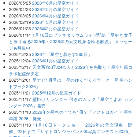
2026/05/25
2026年6月の星空ガイド
2026/04/23
2026年5月の星空ガイド
2026/03/25
2026年4月の星空ガイド
2026/02/19
2026年3月の星空ガイド
2026/01/23
2026年2月の星空ガイド
2026/01/14
1月16日にプラネタリウムライブ配信「星好き女子
と振り返る2025年・2026年の天文現象をゆる解説」 メッセー
ジも募集中
2025/12/25
2026年「星空と暮らす365日」
2025/12/24
2026年1月の星空ガイド
2025/12/17
天文系YouTuber3人と2026年を先取り！星空年鑑コ
ラボ配信が決定
2025/12/01
星ナビ1月号は「星のゆく年くる年」と「星空ハン
ドブック2026」
2025/11/21
2025年12月の星空ガイド
2025/11/17
壁掛けカレンダー 付きのムック「星空こよみ カレ
ンダー 2026」発売
2025/11/13
2026年の星空の全てを1冊で「アストロガイド 星空
年鑑 2026」発売
2025/11/13
11月16日トークショー「2026年の天文現象」開
催、23日まで「サイトロンジャパン天体写真コンテスト2025」