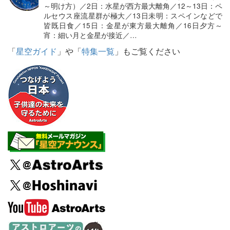
～明け方）／2日：水星が西方最大離角／12～13日：ペ
ルセウス座流星群が極大／13日未明：スペインなどで
皆既日食／15日：金星が東方最大離角／16日夕方～
宵：細い月と金星が接近／…
「
星空ガイド
」や「
特集一覧
」もご覧ください