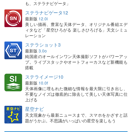
も、ステラナビゲータ」
ステラナビゲータ12
最新版
12.0i
美しい描画、豊富な天体データ、オリジナル番組エデ
ィタなど「星空ひろがる 楽しさひろげる」天文シミュ
レーション
ステラショット3
最新版
3.0o
純国産のオールインワン天体撮影ソフトがパワーアッ
プ。ライブスタックやオートフォーカスなど新機能も
搭載
ステライメージ10
最新版
10.0f
天体画像に埋もれた微細な情報を最大限に引き出し、
不要なノイズは徹底的に除去して美しい天体写真に仕
上げる
星空ナビ
天文現象から最新ニュースまで、スマホをかざすと話
題がうかぶ。不思議がいっぱいの星空を楽しもう