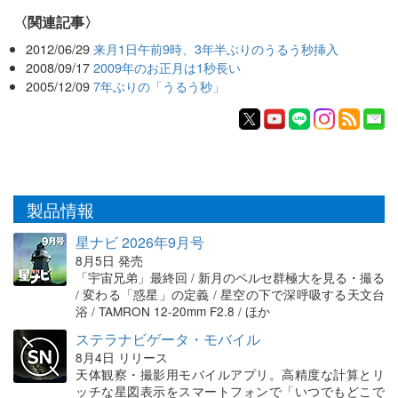
関連記事
2012/06/29
来月1日午前9時、3年半ぶりのうるう秒挿入
2008/09/17
2009年のお正月は1秒長い
2005/12/09
7年ぶりの「うるう秒」
製品情報
星ナビ 2026年9月号
8月5日 発売
「宇宙兄弟」最終回 / 新月のペルセ群極大を見る・撮る
/ 変わる「惑星」の定義 / 星空の下で深呼吸する天文台
浴 / TAMRON 12-20mm F2.8 / ほか
ステラナビゲータ・モバイル
8月4日 リリース
天体観察・撮影用モバイルアプリ。高精度な計算とリ
ッチな星図表示をスマートフォンで「いつでもどこで