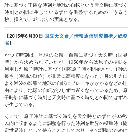
計に基づく正確な時刻と地球の自転という天文時に基づく
時刻との間に生じているずれを調整するための「うるう
秒」挿入で、3年ぶりの実施となる。
【2015年6月30日
国立天文台
／
情報通信研究機構
／
総務
省
】
かつて時刻は、地球の公転・自転に基づく天文時（世界
時）から決められていたが、1958年からは原子の振動を
利用した原子時計に基づく国際原子時が開始され、1秒の
長さ（時間の単位）が非常に高精度になった。月の引力に
よる潮汐の影響で地球の自転にブレーキがかかるなどの理
由により、地球の自転が少しずつ遅くなっているため、原
子時計に基づく時刻と天文時に基づく時刻との間ではずれ
が生じている。
そこで、原子時計に基づく時刻を天文時とのずれが0.9秒
以内に収まるように調整を行った時刻を世界の標準時（協
定世界時）として使うことにしており、その調整のために