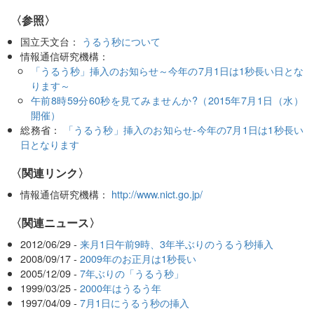
〈参照〉
国立天文台：
うるう秒について
情報通信研究機構：
「うるう秒」挿入のお知らせ～今年の7月1日は1秒長い日とな
ります～
午前8時59分60秒を見てみませんか?（2015年7月1日（水）
開催）
総務省：
「うるう秒」挿入のお知らせ-今年の7月1日は1秒長い
日となります
〈関連リンク〉
情報通信研究機構：
http://www.nict.go.jp/
〈関連ニュース〉
2012/06/29 -
来月1日午前9時、3年半ぶりのうるう秒挿入
2008/09/17 -
2009年のお正月は1秒長い
2005/12/09 -
7年ぶりの「うるう秒」
1999/03/25 -
2000年はうるう年
1997/04/09 -
7月1日にうるう秒の挿入