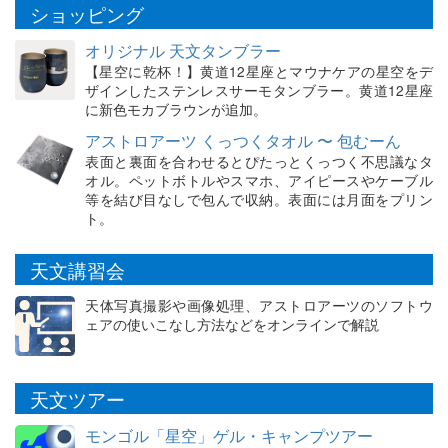
ショッピング
オリジナル 天文タンブラー
【星空に乾杯！】黄道12星座とマウナケアの星空をデ
ザインしたステンレスサーモタンブラー。黄道12星座
に新色モカブラウンが追加。
アストロアーツ くっつくタオル 〜 包むーん
表面と裏面を合わせるとぴたっとくっつく不思議なタ
オル。ペットボトルやスマホ、アイピースやケーブル
等を結び目なしで包んで収納。表面には月面をプリン
ト。
天文講習会
天体写真撮影や画像処理、アストロアーツのソフトウ
ェアの使いこなし方法などをオンラインで解説
天文ツアー
モンゴル「星空」ゲル・キャンプツアー