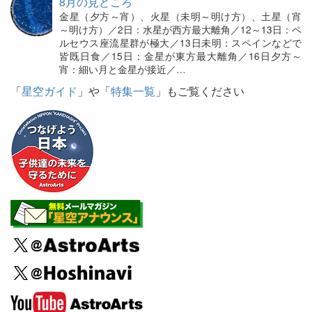
8月の見どころ
金星（夕方～宵）、火星（未明～明け方）、土星（宵
～明け方）／2日：水星が西方最大離角／12～13日：ペ
ルセウス座流星群が極大／13日未明：スペインなどで
皆既日食／15日：金星が東方最大離角／16日夕方～
宵：細い月と金星が接近／…
「
星空ガイド
」や「
特集一覧
」もご覧ください