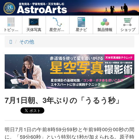
トピックス
天体写真
星空ガイド
星ナビ
製品情報
ショップ
ト
その他
ッ
プ
7月1日朝、3年ぶりの「うるう秒」
明日7月1日の午前8時59分59秒と午前9時00分00秒の間
に、「59分60秒」という特別な1秒が加えられる。原子時