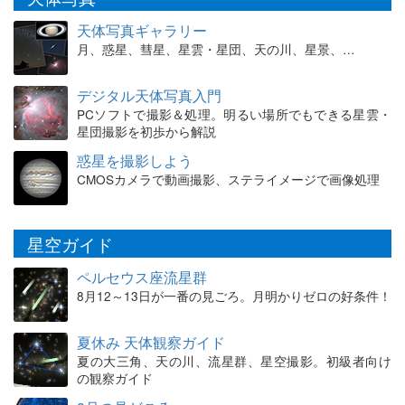
天体写真ギャラリー
月、惑星、彗星、星雲・星団、天の川、星景、…
デジタル天体写真入門
PCソフトで撮影＆処理。明るい場所でもできる星雲・
星団撮影を初歩から解説
惑星を撮影しよう
CMOSカメラで動画撮影、ステライメージで画像処理
星空ガイド
ペルセウス座流星群
8月12～13日が一番の見ごろ。月明かりゼロの好条件！
夏休み 天体観察ガイド
夏の大三角、天の川、流星群、星空撮影。初級者向け
の観察ガイド