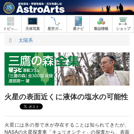
トピックス
天体写真
星空ガイド
星ナビ
製品情報
ショップ
ト
太陽系
ッ
プ
火星の表面近くに液体の塩水の可能性
火星には氷の形で水が存在することは知られてきたが、
NASAの火星探査車「キュリオシティ」の探査から、表面