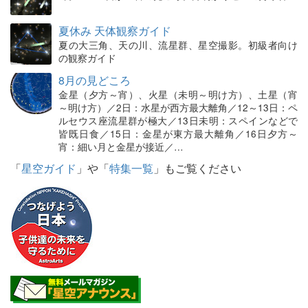
夏休み 天体観察ガイド
夏の大三角、天の川、流星群、星空撮影。初級者向け
の観察ガイド
8月の見どころ
金星（夕方～宵）、火星（未明～明け方）、土星（宵
～明け方）／2日：水星が西方最大離角／12～13日：ペ
ルセウス座流星群が極大／13日未明：スペインなどで
皆既日食／15日：金星が東方最大離角／16日夕方～
宵：細い月と金星が接近／…
「
星空ガイド
」や「
特集一覧
」もご覧ください