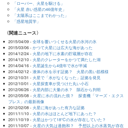
「ローバー、火星を駆ける」
「火星 赤い惑星の46億年史」
「太陽系はここまでわかった」
「惑星地質学」
〈関連ニュース〉
2015/04/09 -
全球を覆いつくせる火星の氷河の氷
2015/03/06 -
かつて火星には広大な海があった
2014/12/24 -
火星の地下に水素の貯蔵層が存在
2014/12/10 -
火星のクレーターをかつて満たした湖
2014/04/16 -
火星誕生から4億年で水が半減
2014/02/12 -
液体の水を示す証拠？ 火星の黒い筋模様
2012/10/31 -
火星で「水がなくなった」証拠を発見
2012/10/01 -
火星探査車が見つけた丸い小石
2012/06/26 -
火星内部に大量の水？ 隕石から判明
2012/05/08 -
火星に水の流れた痕？ 探査機「マーズ・エクス
プレス」の最新画像
2012/02/08 -
火星に海があった有力な証拠
2011/11/10 -
火星の水はほとんど地下にあった？
2011/10/19 -
火星はかつて18℃の水が存在していた？
2011/10/07 -
火星の大気は過飽和？ 予想以上の水蒸気が存在