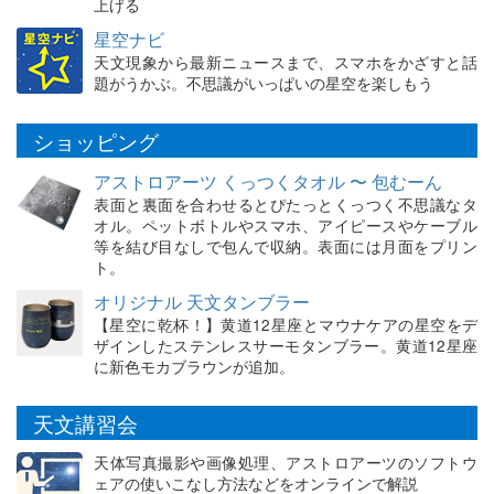
上げる
星空ナビ
天文現象から最新ニュースまで、スマホをかざすと話
題がうかぶ。不思議がいっぱいの星空を楽しもう
ショッピング
アストロアーツ くっつくタオル 〜 包むーん
表面と裏面を合わせるとぴたっとくっつく不思議なタ
オル。ペットボトルやスマホ、アイピースやケーブル
等を結び目なしで包んで収納。表面には月面をプリン
ト。
オリジナル 天文タンブラー
【星空に乾杯！】黄道12星座とマウナケアの星空をデ
ザインしたステンレスサーモタンブラー。黄道12星座
に新色モカブラウンが追加。
天文講習会
天体写真撮影や画像処理、アストロアーツのソフトウ
ェアの使いこなし方法などをオンラインで解説