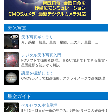
天体写真
天体写真ギャラリー
月、惑星、彗星、星雲・星団、天の川、星景、…
デジタル天体写真入門
PCソフトで撮影＆処理。明るい場所でもできる星雲・
星団撮影を初歩から解説
惑星を撮影しよう
CMOSカメラで動画撮影、ステライメージで画像処理
星空ガイド
ペルセウス座流星群
8月12～13日が一番の見ごろ。月明かりゼロの好条件！