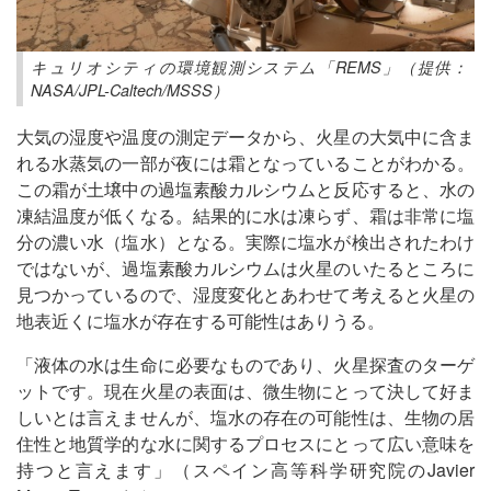
キュリオシティの環境観測システム「REMS」（提供：
NASA/JPL-Caltech/MSSS）
大気の湿度や温度の測定データから、火星の大気中に含ま
れる水蒸気の一部が夜には霜となっていることがわかる。
この霜が土壌中の過塩素酸カルシウムと反応すると、水の
凍結温度が低くなる。結果的に水は凍らず、霜は非常に塩
分の濃い水（塩水）となる。実際に塩水が検出されたわけ
ではないが、過塩素酸カルシウムは火星のいたるところに
見つかっているので、湿度変化とあわせて考えると火星の
地表近くに塩水が存在する可能性はありうる。
「液体の水は生命に必要なものであり、火星探査のターゲ
ットです。現在火星の表面は、微生物にとって決して好ま
しいとは言えませんが、塩水の存在の可能性は、生物の居
住性と地質学的な水に関するプロセスにとって広い意味を
持つと言えます」（スペイン高等科学研究院のJavier