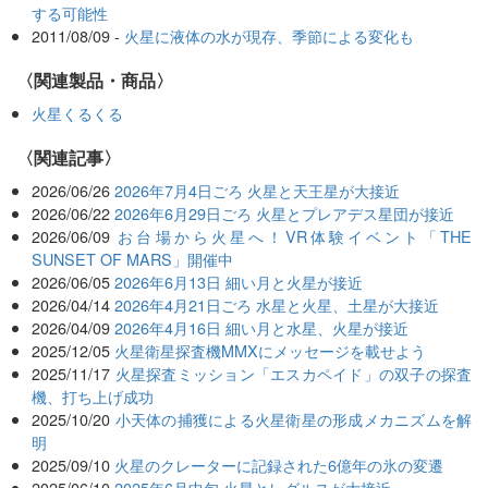
する可能性
2011/08/09 -
火星に液体の水が現存、季節による変化も
〈関連製品・商品〉
火星くるくる
関連記事
2026/06/26
2026年7月4日ごろ 火星と天王星が大接近
2026/06/22
2026年6月29日ごろ 火星とプレアデス星団が接近
2026/06/09
お台場から火星へ！VR体験イベント「THE
SUNSET OF MARS」開催中
2026/06/05
2026年6月13日 細い月と火星が接近
2026/04/14
2026年4月21日ごろ 水星と火星、土星が大接近
2026/04/09
2026年4月16日 細い月と水星、火星が接近
2025/12/05
火星衛星探査機MMXにメッセージを載せよう
2025/11/17
火星探査ミッション「エスカペイド」の双子の探査
機、打ち上げ成功
2025/10/20
小天体の捕獲による火星衛星の形成メカニズムを解
明
2025/09/10
火星のクレーターに記録された6億年の氷の変遷
2025/06/10
2025年6月中旬 火星とレグルスが大接近