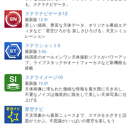
も、ステラナビゲータ」
ステラナビゲータ12
最新版
12.0i
美しい描画、豊富な天体データ、オリジナル番組エデ
ィタなど「星空ひろがる 楽しさひろげる」天文シミュ
レーション
ステラショット3
最新版
3.0o
純国産のオールインワン天体撮影ソフトがパワーアッ
プ。ライブスタックやオートフォーカスなど新機能も
搭載
ステライメージ10
最新版
10.0f
天体画像に埋もれた微細な情報を最大限に引き出し、
不要なノイズは徹底的に除去して美しい天体写真に仕
上げる
星空ナビ
天文現象から最新ニュースまで、スマホをかざすと話
題がうかぶ。不思議がいっぱいの星空を楽しもう