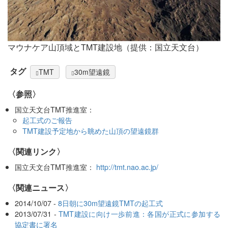
マウナケア山頂域とTMT建設地（提供：国立天文台）
タグ
TMT
30m望遠鏡
〈参照〉
国立天文台TMT推進室：
起工式のご報告
TMT建設予定地から眺めた山頂の望遠鏡群
〈関連リンク〉
国立天文台TMT推進室：
http://tmt.nao.ac.jp/
〈関連ニュース〉
2014/10/07 -
8日朝に30m望遠鏡TMTの起工式
2013/07/31 -
TMT建設に向け一歩前進：各国が正式に参加する
協定書に署名