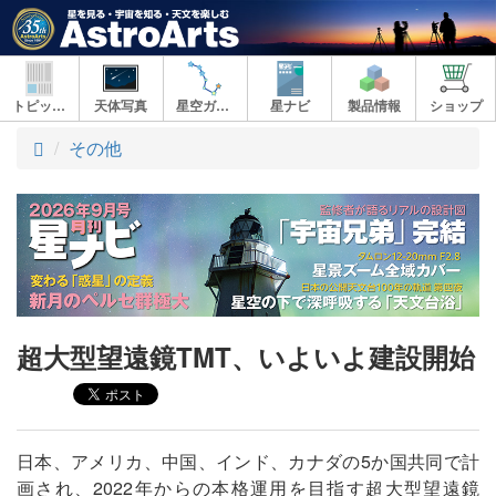
トピックス
天体写真
星空ガイド
星ナビ
製品情報
ショップ
ト
その他
ッ
プ
超大型望遠鏡TMT、いよいよ建設開始
日本、アメリカ、中国、インド、カナダの5か国共同で計
画され、2022年からの本格運用を目指す超大型望遠鏡