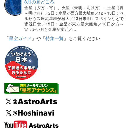
8月の見どころ
金星（夕方～宵）、火星（未明～明け方）、土星（宵
～明け方）／2日：水星が西方最大離角／12～13日：ペ
ルセウス座流星群が極大／13日未明：スペインなどで
皆既日食／15日：金星が東方最大離角／16日夕方～
宵：細い月と金星が接近／…
「
星空ガイド
」や「
特集一覧
」もご覧ください