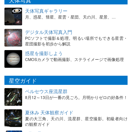
天体写真ギャラリー
月、惑星、彗星、星雲・星団、天の川、星景、…
デジタル天体写真入門
PCソフトで撮影＆処理。明るい場所でもできる星雲・
星団撮影を初歩から解説
惑星を撮影しよう
CMOSカメラで動画撮影、ステライメージで画像処理
星空ガイド
ペルセウス座流星群
8月12～13日が一番の見ごろ。月明かりゼロの好条件！
夏休み 天体観察ガイド
夏の大三角、天の川、流星群、星空撮影。初級者向け
の観察ガイド