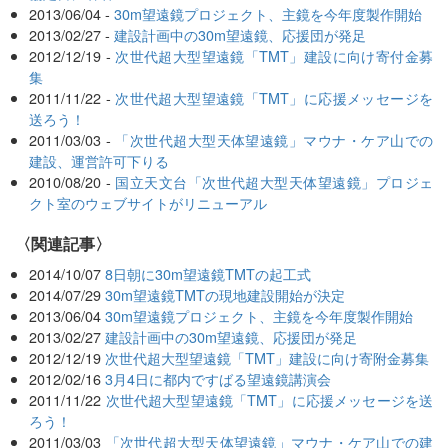
2013/06/04 -
30m望遠鏡プロジェクト、主鏡を今年度製作開始
2013/02/27 -
建設計画中の30m望遠鏡、応援団が発足
2012/12/19 -
次世代超大型望遠鏡「TMT」建設に向け寄付金募
集
2011/11/22 -
次世代超大型望遠鏡「TMT」に応援メッセージを
送ろう！
2011/03/03 -
「次世代超大型天体望遠鏡」マウナ・ケア山での
建設、運営許可下りる
2010/08/20 -
国立天文台「次世代超大型天体望遠鏡」プロジェ
クト室のウェブサイトがリニューアル
関連記事
2014/10/07
8日朝に30m望遠鏡TMTの起工式
2014/07/29
30m望遠鏡TMTの現地建設開始が決定
2013/06/04
30m望遠鏡プロジェクト、主鏡を今年度製作開始
2013/02/27
建設計画中の30m望遠鏡、応援団が発足
2012/12/19
次世代超大型望遠鏡「TMT」建設に向け寄附金募集
2012/02/16
3月4日に都内ですばる望遠鏡講演会
2011/11/22
次世代超大型望遠鏡「TMT」に応援メッセージを送
ろう！
2011/03/03
「次世代超大型天体望遠鏡」マウナ・ケア山での建