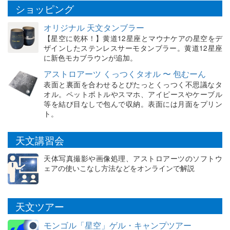
ショッピング
オリジナル 天文タンブラー
【星空に乾杯！】黄道12星座とマウナケアの星空をデ
ザインしたステンレスサーモタンブラー。黄道12星座
に新色モカブラウンが追加。
アストロアーツ くっつくタオル 〜 包むーん
表面と裏面を合わせるとぴたっとくっつく不思議なタ
オル。ペットボトルやスマホ、アイピースやケーブル
等を結び目なしで包んで収納。表面には月面をプリン
ト。
天文講習会
天体写真撮影や画像処理、アストロアーツのソフトウ
ェアの使いこなし方法などをオンラインで解説
天文ツアー
モンゴル「星空」ゲル・キャンプツアー