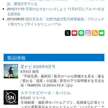
設、運営許可下りる
2010/11/10
宇宙のなぞをハシゴしよう 11月21日にアルマ×すば
る講演会
2010/08/20
国立天文台「次世代超大型天体望遠鏡」プロジェク
ト室のウェブサイトがリニューアル
製品情報
星ナビ 2026年9月号
8月5日 発売
「宇宙兄弟」最終回 / 新月のペルセ群極大を見る・撮る
/ 変わる「惑星」の定義 / 星空の下で深呼吸する天文台
浴 / TAMRON 12-20mm F2.8 / ほか
ステラナビゲータ・モバイル
8月4日 リリース
天体観察・撮影用モバイルアプリ。高精度な計算とリ
ッチな星図表示をスマートフォンで「いつでもどこで