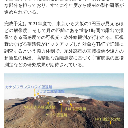
な部分を担っており、すでに今年度から鏡材の製作研磨が
進められている。
完成予定は2021年度で、東京から大阪の1円玉が見えるほ
どの解像度、そして月の距離にある蛍を1時間の露出で撮
像できる高感度での可視光・赤外線観測が行われる。広視
野のすばる望遠鏡がピックアップした対象をTMTで詳細に
調査するという協力体制で、系外惑星の直接撮像や遠方の
超新星の検出、高精度な距離測定に基づく宇宙膨張の直接
測定などの研究成果が期待されている。