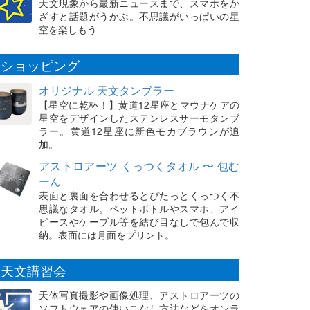
天文現象から最新ニュースまで、スマホをか
ざすと話題がうかぶ。不思議がいっぱいの星
空を楽しもう
ショッピング
オリジナル 天文タンブラー
【星空に乾杯！】黄道12星座とマウナケアの
星空をデザインしたステンレスサーモタンブ
ラー。黄道12星座に新色モカブラウンが追
加。
アストロアーツ くっつくタオル 〜 包む
ーん
表面と裏面を合わせるとぴたっとくっつく不
思議なタオル。ペットボトルやスマホ、アイ
ピースやケーブル等を結び目なしで包んで収
納。表面には月面をプリント。
天文講習会
天体写真撮影や画像処理、アストロアーツの
ソフトウェアの使いこなし方法などをオンラ