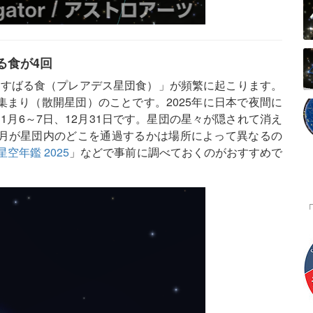
ばる食が4回
す「すばる食（プレアデス星団食）」が頻繁に起こります。
まり（散開星団）のことです。2025年に日本で夜間に
11月6～7日、12月31日です。星団の星々が隠されて消え
月が星団内のどこを通過するかは場所によって異なるの
空年鑑 2025
」などで事前に調べておくのがおすすめで