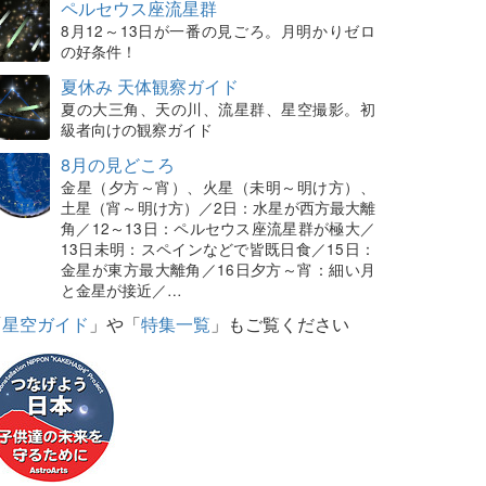
ペルセウス座流星群
8月12～13日が一番の見ごろ。月明かりゼロ
の好条件！
夏休み 天体観察ガイド
夏の大三角、天の川、流星群、星空撮影。初
級者向けの観察ガイド
8月の見どころ
金星（夕方～宵）、火星（未明～明け方）、
土星（宵～明け方）／2日：水星が西方最大離
角／12～13日：ペルセウス座流星群が極大／
13日未明：スペインなどで皆既日食／15日：
金星が東方最大離角／16日夕方～宵：細い月
と金星が接近／…
「
星空ガイド
」や「
特集一覧
」もご覧ください