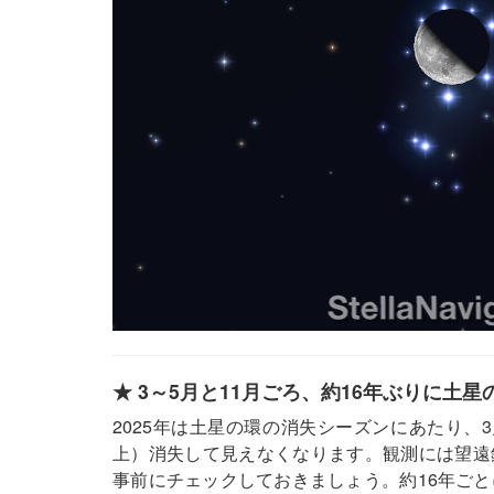
★ 3～5月と11月ごろ、約16年ぶりに土
2025年は土星の環の消失シーズンにあたり、3
上）消失して見えなくなります。観測には望遠鏡
事前にチェックしておきましょう。約16年ご