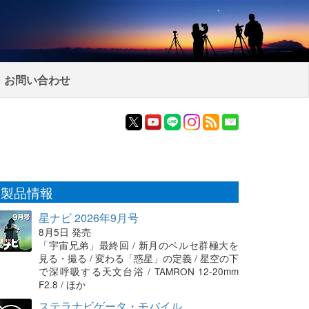
お問い合わせ
製品情報
星ナビ 2026年9月号
8月5日 発売
「宇宙兄弟」最終回 / 新月のペルセ群極大を
見る・撮る / 変わる「惑星」の定義 / 星空の下
で深呼吸する天文台浴 / TAMRON 12-20mm
F2.8 / ほか
ステラナビゲータ・モバイル