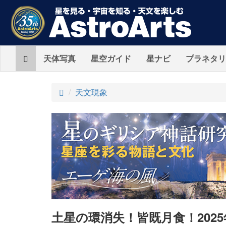
Home
天体写真
星空ガイド
星ナビ
プラネタリ
ト
天文現象
ッ
プ
土星の環消失！皆既月食！202