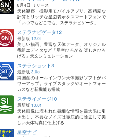
8月4日 リリース
天体観察・撮影用モバイルアプリ。高精度な
計算とリッチな星図表示をスマートフォンで
「いつでもどこでも、ステラナビゲータ」
ステラナビゲータ12
最新版
12.0i
美しい描画、豊富な天体データ、オリジナル
番組エディタなど「星空ひろがる 楽しさひろ
げる」天文シミュレーション
ステラショット3
最新版
3.0o
純国産のオールインワン天体撮影ソフトがパ
ワーアップ。ライブスタックやオートフォー
カスなど新機能も搭載
ステライメージ10
最新版
10.0f
天体画像に埋もれた微細な情報を最大限に引
き出し、不要なノイズは徹底的に除去して美
しい天体写真に仕上げる
星空ナビ