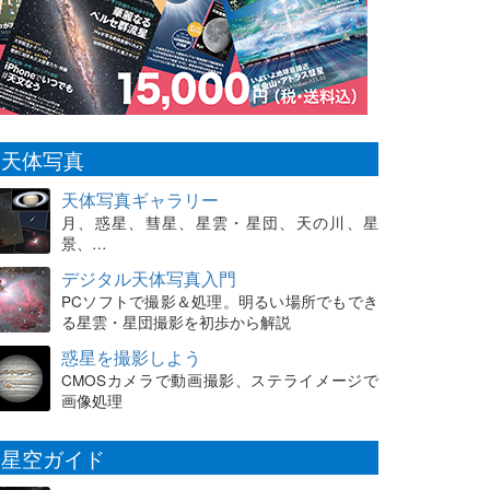
天体写真
天体写真ギャラリー
月、惑星、彗星、星雲・星団、天の川、星
景、…
デジタル天体写真入門
PCソフトで撮影＆処理。明るい場所でもでき
る星雲・星団撮影を初歩から解説
惑星を撮影しよう
CMOSカメラで動画撮影、ステライメージで
画像処理
星空ガイド