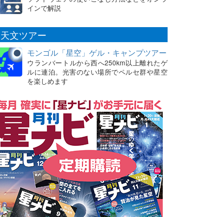
インで解説
天文ツアー
モンゴル「星空」ゲル・キャンプツアー
ウランバートルから西へ250km以上離れたゲ
ルに連泊。光害のない場所でペルセ群や星空
を楽しめます