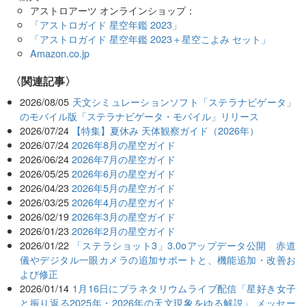
アストロアーツ オンラインショップ：
「アストロガイド 星空年鑑 2023」
「アストロガイド 星空年鑑 2023＋星空こよみ セット」
Amazon.co.jp
関連記事
2026/08/05
天文シミュレーションソフト「ステラナビゲータ」
のモバイル版「ステラナビゲータ・モバイル」リリース
2026/07/24
【特集】夏休み 天体観察ガイド（2026年）
2026/07/24
2026年8月の星空ガイド
2026/06/24
2026年7月の星空ガイド
2026/05/25
2026年6月の星空ガイド
2026/04/23
2026年5月の星空ガイド
2026/03/25
2026年4月の星空ガイド
2026/02/19
2026年3月の星空ガイド
2026/01/23
2026年2月の星空ガイド
2026/01/22
「ステラショット3」3.0oアップデータ公開 赤道
儀やデジタル一眼カメラの追加サポートと、機能追加・改善お
よび修正
2026/01/14
1月16日にプラネタリウムライブ配信「星好き女子
と振り返る2025年・2026年の天文現象をゆる解説」 メッセー