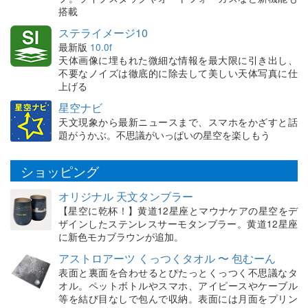
搭載
ステライメージ10
最新版
10.0f
天体画像に埋もれた微細な情報を最大限に引き出し、
不要なノイズは徹底的に除去して美しい天体写真に仕
上げる
星空ナビ
天文現象から最新ニュースまで、スマホをかざすと話
題がうかぶ。不思議がいっぱいの星空を楽しもう
ショッピング
オリジナル 天文タンブラー
【星空に乾杯！】黄道12星座とマウナケアの星空をデ
ザインしたステンレスサーモタンブラー。黄道12星座
に新色モカブラウンが追加。
アストロアーツ くっつくタオル 〜 包むーん
表面と裏面を合わせるとぴたっとくっつく不思議なタ
オル。ペットボトルやスマホ、アイピースやケーブル
等を結び目なしで包んで収納。表面には月面をプリン