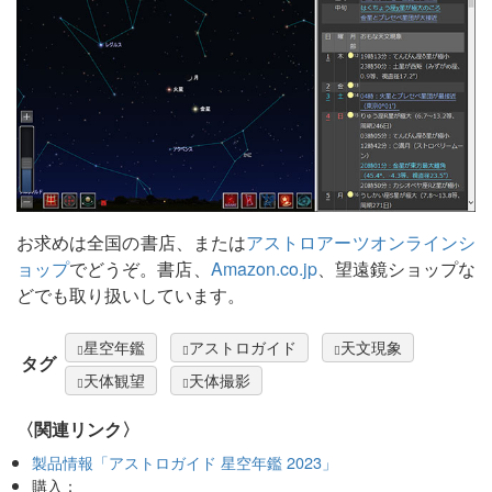
お求めは全国の書店、または
アストロアーツオンラインシ
ョップ
でどうぞ。書店、
Amazon.co.jp
、望遠鏡ショップな
どでも取り扱いしています。
星空年鑑
アストロガイド
天文現象
タグ
天体観望
天体撮影
〈関連リンク〉
製品情報「アストロガイド 星空年鑑 2023」
購入：