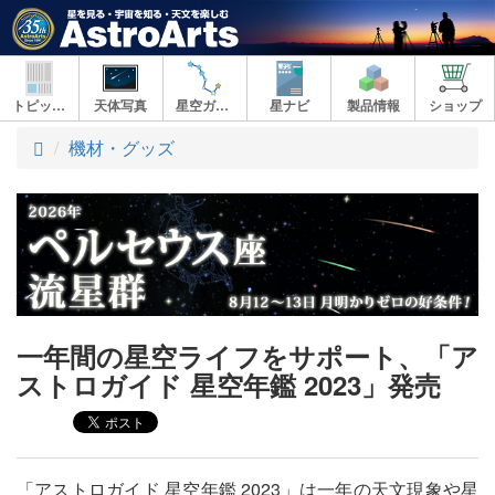
トピックス
天体写真
星空ガイド
星ナビ
製品情報
ショップ
ト
機材・グッズ
ッ
プ
一年間の星空ライフをサポート、「ア
ストロガイド 星空年鑑 2023」発売
「アストロガイド 星空年鑑 2023」は一年の天文現象や星