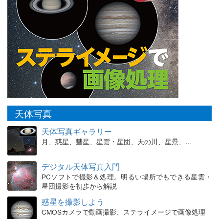
天体写真
天体写真ギャラリー
月、惑星、彗星、星雲・星団、天の川、星景、…
デジタル天体写真入門
PCソフトで撮影＆処理。明るい場所でもできる星雲・
星団撮影を初歩から解説
惑星を撮影しよう
CMOSカメラで動画撮影、ステライメージで画像処理