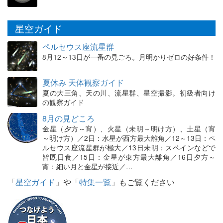
星空ガイド
ペルセウス座流星群
8月12～13日が一番の見ごろ。月明かりゼロの好条件！
夏休み 天体観察ガイド
夏の大三角、天の川、流星群、星空撮影。初級者向け
の観察ガイド
8月の見どころ
金星（夕方～宵）、火星（未明～明け方）、土星（宵
～明け方）／2日：水星が西方最大離角／12～13日：ペ
ルセウス座流星群が極大／13日未明：スペインなどで
皆既日食／15日：金星が東方最大離角／16日夕方～
宵：細い月と金星が接近／…
「
星空ガイド
」や「
特集一覧
」もご覧ください