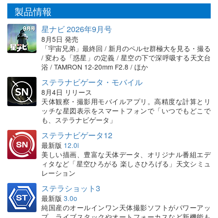
製品情報
星ナビ 2026年9月号
8月5日 発売
「宇宙兄弟」最終回 / 新月のペルセ群極大を見る・撮る
/ 変わる「惑星」の定義 / 星空の下で深呼吸する天文台
浴 / TAMRON 12-20mm F2.8 / ほか
ステラナビゲータ・モバイル
8月4日 リリース
天体観察・撮影用モバイルアプリ。高精度な計算とリ
ッチな星図表示をスマートフォンで「いつでもどこで
も、ステラナビゲータ」
ステラナビゲータ12
最新版
12.0i
美しい描画、豊富な天体データ、オリジナル番組エデ
ィタなど「星空ひろがる 楽しさひろげる」天文シミュ
レーション
ステラショット3
最新版
3.0o
純国産のオールインワン天体撮影ソフトがパワーアッ
プ。ライブスタックやオートフォーカスなど新機能も