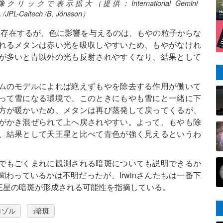
表示拡大（提供：International Gemini
 /JPL-Caltech /B. Jónsson）
つ存在するが、色に影響を与えるのは、もやの粒子からな
れるメタンは赤い光を吸収しやすいため、もやがなけれ
が多いと青以外の光も反射されやすくなり、結果として
ムのモデルによれば絶えずもやを除去する作用が働いて
って雪になる環境で、このときにもやも雪にと一緒に下
方が暖かいため、メタンは再び蒸発して戻ってくるが、
がかき混ぜられて上へ戻されやすい。よって、もやも除
、結果として天王星と比べて青色が強く見えるというわ
でもごくまれに観測される暗斑についても説明できるか
わっているかは不明だったが、Irwinさんたちは一番下
王星の暗斑が形成される可能性を指摘している。
ロゾル
暗斑