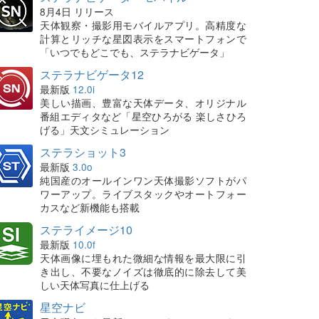
8月4日 リリース
天体観察・撮影用モバイルアプリ。高精度な
計算とリッチな星図表示をスマートフォンで
「いつでもどこでも、ステラナビゲータ」
ステラナビゲータ12
最新版
12.0i
美しい描画、豊富な天体データ、オリジナル
番組エディタなど「星空ひろがる 楽しさひろ
げる」天文シミュレーション
ステラショット3
最新版
3.0o
純国産のオールインワン天体撮影ソフトがパ
ワーアップ。ライブスタックやオートフォー
カスなど新機能も搭載
ステライメージ10
最新版
10.0f
天体画像に埋もれた微細な情報を最大限に引
き出し、不要なノイズは徹底的に除去して美
しい天体写真に仕上げる
星空ナビ