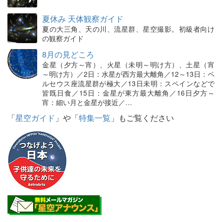
夏休み 天体観察ガイド
夏の大三角、天の川、流星群、星空撮影。初級者向け
の観察ガイド
8月の見どころ
金星（夕方～宵）、火星（未明～明け方）、土星（宵
～明け方）／2日：水星が西方最大離角／12～13日：ペ
ルセウス座流星群が極大／13日未明：スペインなどで
皆既日食／15日：金星が東方最大離角／16日夕方～
宵：細い月と金星が接近／…
「
星空ガイド
」や「
特集一覧
」もご覧ください