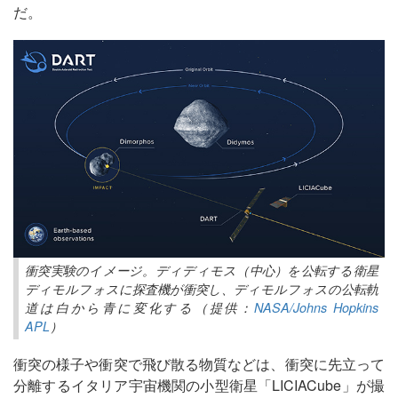
だ。
衝突実験のイメージ。ディディモス（中心）を公転する衛星
ディモルフォスに探査機が衝突し、ディモルフォスの公転軌
道は白から青に変化する（提供：
NASA/Johns Hopkins
APL
）
衝突の様子や衝突で飛び散る物質などは、衝突に先立って
分離するイタリア宇宙機関の小型衛星「LICIACube」が撮