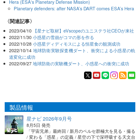
Hera (ESA's Planetary Defense Mission)
Planetary defenders: after NASA’s DART comes ESA’s Hera
関連記事
2023/04/10
【星ナビ取材】eVscopeのユニステラ社CEOが来社
2022/11/30
小惑星の雪崩がコマの形を作る
2022/10/28
小惑星ディディモスによる恒星食の観測成功
2022/10/14
地球防衛実験探査機ダート、衝突による小惑星の軌
道変化に成功
2022/09/27
地球防衛の実験機ダート、小惑星への衝突に成功
製品情報
星ナビ 2026年9月号
8月5日 発売
「宇宙兄弟」最終回 / 新月のペルセ群極大を見る・撮る
/ 変わる「惑星」の定義 / 星空の下で深呼吸する天文台