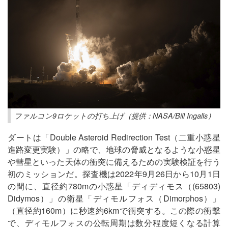
ファルコン9ロケットの打ち上げ（提供：NASA/Bill Ingalls）
ダートは「Double Asteroid Redirection Test（二重小惑星
進路変更実験）」の略で、地球の脅威となるような小惑星
や彗星といった天体の衝突に備えるための実験検証を行う
初のミッションだ。探査機は2022年9月26日から10月1日
の間に、直径約780mの小惑星「ディディモス（(65803)
Didymos）」の衛星「ディモルフォス（Dimorphos）」
（直径約160m）に秒速約6kmで衝突する。この際の衝撃
で、ディモルフォスの公転周期は数分程度短くなる計算