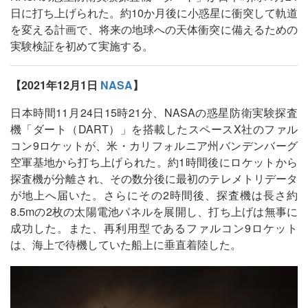
日に打ち上げられた。約10か月後に小惑星に衝突して軌道
を変える計画で、将来の地球への天体衝突に備えるための
実験検証を初めて実施する。
【2021年12月1日
NASA
】
日本時間11月24日15時21分、NASAの惑星防衛実験探査
機「ダート（DART）」を搭載したスペースX社のファル
コン9ロケットが、米・カリフォルニア州バンデンバーグ
空軍基地から打ち上げられた。約1時間後にロケットから
探査機が分離され、その数分後に最初のテレメトリデータ
が地上へ届いた。さらにその2時間後、探査機は長さ約
8.5mの2枚の太陽電池パネルを展開し、打ち上げは無事に
成功した。また、再利用型であるファルコン9ロケット
は、海上で待機していた船上に垂直着陸した。