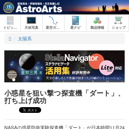
トピックス
天体写真
星空ガイド
星ナビ
製品情報
ショップ
ト
太陽系
ッ
プ
小惑星を狙い撃つ探査機「ダート」、
打ち上げ成功
NASAの惑星防衛実験探査機「ダート」が日本時間11月24