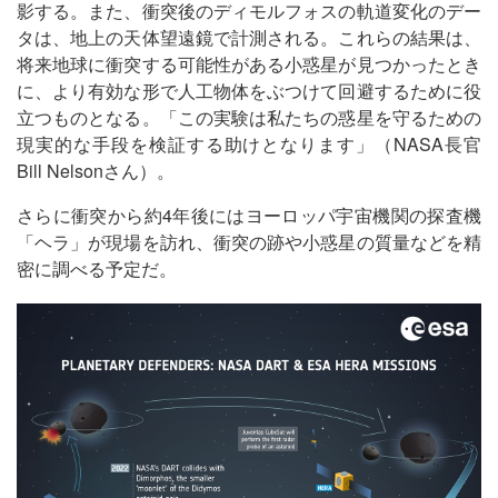
影する。また、衝突後のディモルフォスの軌道変化のデー
タは、地上の天体望遠鏡で計測される。これらの結果は、
将来地球に衝突する可能性がある小惑星が見つかったとき
に、より有効な形で人工物体をぶつけて回避するために役
立つものとなる。「この実験は私たちの惑星を守るための
現実的な手段を検証する助けとなります」（NASA長官
Bill Nelsonさん）。
さらに衝突から約4年後にはヨーロッパ宇宙機関の探査機
「ヘラ」が現場を訪れ、衝突の跡や小惑星の質量などを精
密に調べる予定だ。