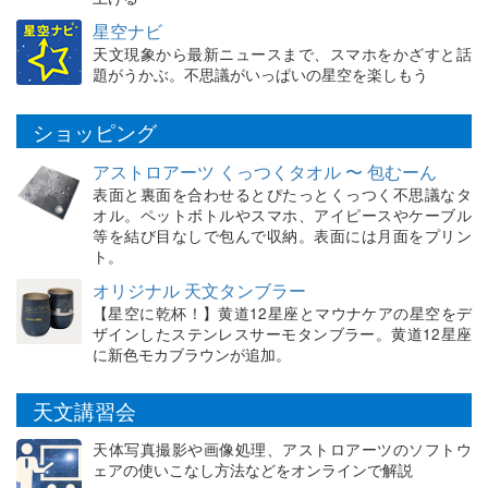
星空ナビ
天文現象から最新ニュースまで、スマホをかざすと話
題がうかぶ。不思議がいっぱいの星空を楽しもう
ショッピング
アストロアーツ くっつくタオル 〜 包むーん
表面と裏面を合わせるとぴたっとくっつく不思議なタ
オル。ペットボトルやスマホ、アイピースやケーブル
等を結び目なしで包んで収納。表面には月面をプリン
ト。
オリジナル 天文タンブラー
【星空に乾杯！】黄道12星座とマウナケアの星空をデ
ザインしたステンレスサーモタンブラー。黄道12星座
に新色モカブラウンが追加。
天文講習会
天体写真撮影や画像処理、アストロアーツのソフトウ
ェアの使いこなし方法などをオンラインで解説