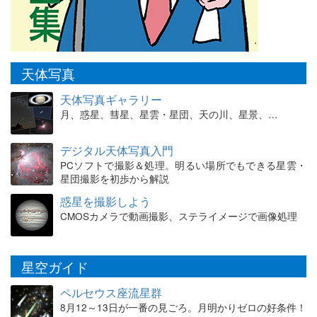
天体写真
天体写真ギャラリー
月、惑星、彗星、星雲・星団、天の川、星景、…
デジタル天体写真入門
PCソフトで撮影＆処理。明るい場所でもできる星雲・
星団撮影を初歩から解説
惑星を撮影しよう
CMOSカメラで動画撮影、ステライメージで画像処理
星空ガイド
ペルセウス座流星群
8月12～13日が一番の見ごろ。月明かりゼロの好条件！