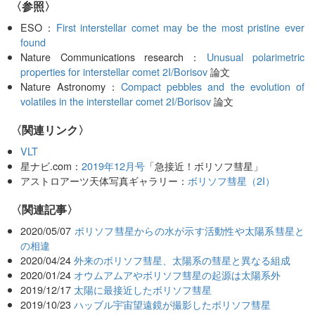
〈参照〉
ESO：
First interstellar comet may be the most pristine ever
found
Nature Communications research：
Unusual polarimetric
properties for interstellar comet 2I/Borisov
論文
Nature Astronomy：
Compact pebbles and the evolution of
volatiles in the interstellar comet 2I/Borisov
論文
〈関連リンク〉
VLT
星ナビ.com：
2019年12月号
「急接近！ボリソフ彗星」
アストロアーツ天体写真ギャラリー：
ボリソフ彗星（2I）
関連記事
2020/05/07
ボリソフ彗星からの水が示す活動性や太陽系彗星と
の相違
2020/04/24
外来のボリソフ彗星、太陽系の彗星と異なる組成
2020/01/24
オウムアムアやボリソフ彗星の起源は太陽系外
2019/12/17
太陽に最接近したボリソフ彗星
2019/10/23
ハッブル宇宙望遠鏡が撮影したボリソフ彗星