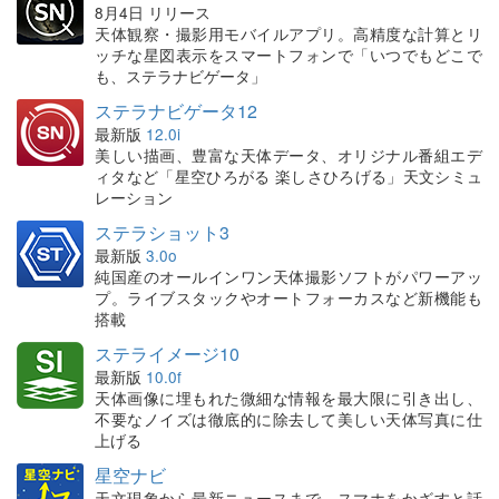
8月4日 リリース
天体観察・撮影用モバイルアプリ。高精度な計算とリ
ッチな星図表示をスマートフォンで「いつでもどこで
も、ステラナビゲータ」
ステラナビゲータ12
最新版
12.0i
美しい描画、豊富な天体データ、オリジナル番組エデ
ィタなど「星空ひろがる 楽しさひろげる」天文シミュ
レーション
ステラショット3
最新版
3.0o
純国産のオールインワン天体撮影ソフトがパワーアッ
プ。ライブスタックやオートフォーカスなど新機能も
搭載
ステライメージ10
最新版
10.0f
天体画像に埋もれた微細な情報を最大限に引き出し、
不要なノイズは徹底的に除去して美しい天体写真に仕
上げる
星空ナビ
天文現象から最新ニュースまで、スマホをかざすと話