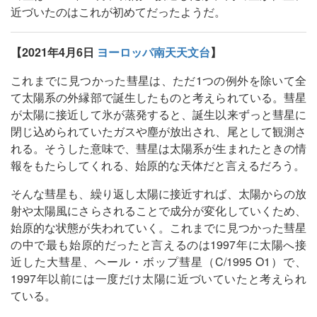
近づいたのはこれが初めてだったようだ。
【2021年4月6日
ヨーロッパ南天天文台
】
これまでに見つかった彗星は、ただ1つの例外を除いて全
て太陽系の外縁部で誕生したものと考えられている。彗星
が太陽に接近して氷が蒸発すると、誕生以来ずっと彗星に
閉じ込められていたガスや塵が放出され、尾として観測さ
れる。そうした意味で、彗星は太陽系が生まれたときの情
報をもたらしてくれる、始原的な天体だと言えるだろう。
そんな彗星も、繰り返し太陽に接近すれば、太陽からの放
射や太陽風にさらされることで成分が変化していくため、
始原的な状態が失われていく。これまでに見つかった彗星
の中で最も始原的だったと言えるのは1997年に太陽へ接
近した大彗星、ヘール・ボップ彗星（C/1995 O1）で、
1997年以前には一度だけ太陽に近づいていたと考えられ
ている。