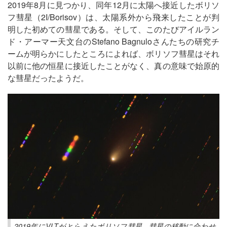
2019年8月に見つかり、同年12月に太陽へ接近したボリソ
フ彗星（2I/Borisov）は、太陽系外から飛来したことが判
明した初めての彗星である。そして、このたびアイルラン
ド・アーマー天文台のStefano Bagnuloさんたちの研究チ
ームが明らかにしたところによれば、ボリソフ彗星はそれ
以前に他の恒星に接近したことがなく、真の意味で始原的
な彗星だったようだ。
2019年にVLTがとらえたボリソフ彗星。彗星の移動に合わせ