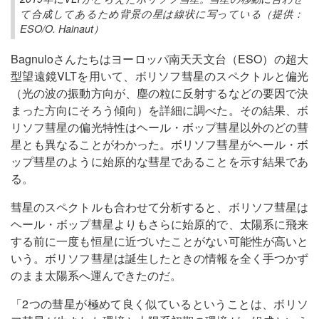
て合成してあるため背景の星は線状に写っている（提供：
ESO/O. Hainaut）
Bagnuloさんたちはヨーロッパ南天天文台（ESO）の超大
型望遠鏡VLTを用いて、ボリソフ彗星のスペクトルと偏光
（光の波の振動方向が、塵の粒に反射するなどの要因で決
まった方向にそろう傾向）を詳細に調べた。その結果、ボ
リソフ彗星の偏光特性はヘール・ボップ彗星以外のどの彗
星とも異なることがわかった。ボリソフ彗星がヘール・ボ
ップ彗星のように始原的な彗星であることを示す結果であ
る。
彗星のスペクトルも合わせて分析すると、ボリソフ彗星は
ヘール・ボップ彗星よりもさらに始原的で、太陽系に飛来
する前に一度も恒星に近づいたことがない可能性が高いと
いう。ボリソフ彗星は誕生したときの情報を全く手つかず
のまま太陽系へ運んできたのだ。
「2つの彗星が極めて良く似ているということは、ボリソ