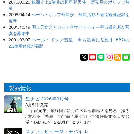
2019/09/20
観測史上2例目の恒星間天体、新発見のボリソフ彗
星
2008/04/14
ヘール・ボップ彗星が、彗星活動の最遠観測記録を
更新
2001/10/19
国立天文台とロシア科学アカデミー宇宙研究所が写
真を募集中
2001/03/07
ヘール・ボップ彗星、今も活発に活動中 ESOの
2.2m望遠鏡が撮影
製品情報
星ナビ 2026年9月号
8月5日 発売
「宇宙兄弟」最終回 / 新月のペルセ群極大を見る・撮る
/ 変わる「惑星」の定義 / 星空の下で深呼吸する天文台
浴 / TAMRON 12-20mm F2.8 / ほか
ステラナビゲータ・モバイル