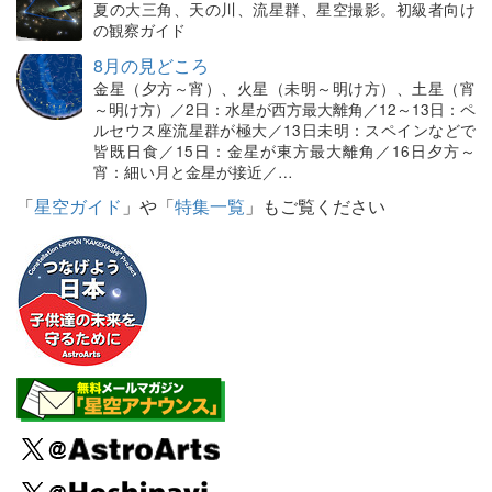
夏の大三角、天の川、流星群、星空撮影。初級者向け
の観察ガイド
8月の見どころ
金星（夕方～宵）、火星（未明～明け方）、土星（宵
～明け方）／2日：水星が西方最大離角／12～13日：ペ
ルセウス座流星群が極大／13日未明：スペインなどで
皆既日食／15日：金星が東方最大離角／16日夕方～
宵：細い月と金星が接近／…
「
星空ガイド
」や「
特集一覧
」もご覧ください