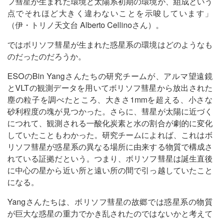
フ彗星が生まれた環境と太陽系初期の環境が、組成という
点でそれほど大きく違わないことを示唆しています」
（伊・トリノ天文台 Alberto Cellinoさん）。
ではボリソフ彗星が生まれた惑星系の環境はどのようなも
のだったのだろうか。
ESOのBin Yangさんたちの研究チームが、アルマ望遠鏡
とVLTの観測データを用いてボリソフ彗星から放出された
塵の粒子を調べたところ、大きさ1mmを超える、小さな
砂利程度の塊が見つかった。さらに、彗星が太陽に近づく
につれて、観測される一酸化炭素と水の割合が劇的に変化
していたこともわかった。研究チームによれば、これはボ
リソフ彗星が惑星系の異なる場所に由来する物質で構成さ
れている証拠だという。つまり、ボリソフ彗星は誕生直後
に中心の星から近い所と遠い所の間で引っ越していたこと
になる。
Yangさんたちは、ボリソフ彗星の故郷では惑星系の物質
が巨大な惑星の重力でかき乱されたのではないかと考えて