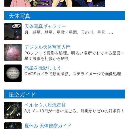
天体写真
天体写真ギャラリー
月、惑星、彗星、星雲・星団、天の川、星景、…
デジタル天体写真入門
PCソフトで撮影＆処理。明るい場所でもできる星雲・
星団撮影を初歩から解説
惑星を撮影しよう
CMOSカメラで動画撮影、ステライメージで画像処理
星空ガイド
ペルセウス座流星群
8月12～13日が一番の見ごろ。月明かりゼロの好条件！
夏休み 天体観察ガイド