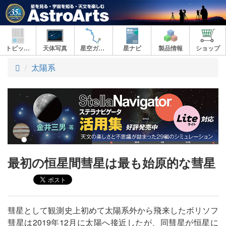
トピックス
天体写真
星空ガイド
星ナビ
製品情報
ショップ
ト
太陽系
ッ
プ
最初の恒星間彗星は最も始原的な彗星
彗星として観測史上初めて太陽系外から飛来したボリソフ
彗星は2019年12月に太陽へ接近したが、同彗星が恒星に