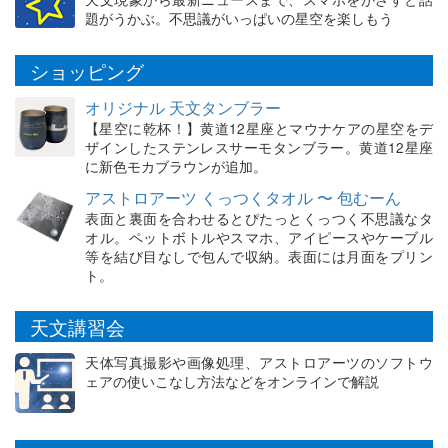
題がうかぶ。不思議がいっぱいの星空を楽しもう
ショッピング
オリジナル 天文タンブラー
【星空に乾杯！】黄道12星座とマウナケアの星空をデ
ザインしたステンレスサーモタンブラー。黄道12星座
に新色モカブラウンが追加。
アストロアーツ くっつくタオル 〜 包むーん
表面と裏面を合わせるとぴたっとくっつく不思議なタ
オル。ペットボトルやスマホ、アイピースやケーブル
等を結び目なしで包んで収納。表面には月面をプリン
ト。
天文講習会
天体写真撮影や画像処理、アストロアーツのソフトウ
ェアの使いこなし方法などをオンラインで解説