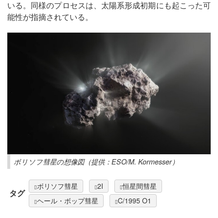
いる。同様のプロセスは、太陽系形成初期にも起こった可
能性が指摘されている。
ボリソフ彗星の想像図（提供：ESO/M. Kormesser）
ボリソフ彗星
2I
恒星間彗星
タグ
ヘール・ボップ彗星
C/1995 O1