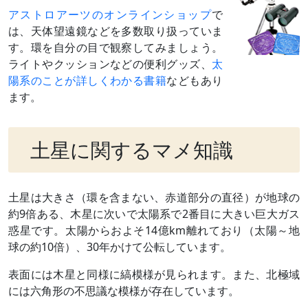
アストロアーツのオンラインショップ
で
は、天体望遠鏡などを多数取り扱っていま
す。環を自分の目で観察してみましょう。
ライトやクッションなどの便利グッズ、
太
陽系のことが詳しくわかる書籍
などもあり
ます。
土星に関するマメ知識
土星は大きさ（環を含まない、赤道部分の直径）が地球の
約9倍ある、木星に次いで太陽系で2番目に大きい巨大ガス
惑星です。太陽からおよそ14億km離れており（太陽～地
球の約10倍）、30年かけて公転しています。
表面には木星と同様に縞模様が見られます。また、北極域
には六角形の不思議な模様が存在しています。