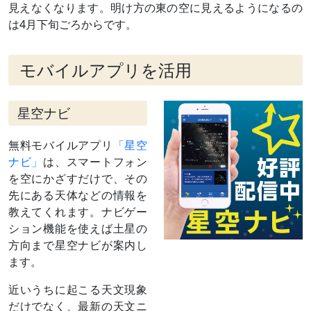
見えなくなります。明け方の東の空に見えるようになるの
8月30日
月（月齢
夕方～翌31日明け方
は4月下旬ごろからです。
14）と接近
月は
ブルームーンのスーパームーン
（
›› 解説
）
9月27日
月（月齢
夕方～深夜
モバイルアプリを活用
12）と並ぶ
10月24日
月（月齢
夕方～翌25日未明
10）と接近
星空ナビ
（
›› 解説
）
11月 5日
留（りゅ
この日を境に、天球上を西→東に動く
無料モバイルアプリ
「星空
う）
（順行する）ようになる
ナビ」
は、スマートフォン
11月20日
月（月齢
夕方～深夜
7）と接近
を空にかざすだけで、その
（
›› 解説
）
先にある天体などの情報を
11月28日
東矩（とう
太陽から90度東に離れる（日の入りのこ
教えてくれます。ナビゲー
く）
ろ南に見え、深夜に沈む）
ション機能を使えば土星の
日付は赤道座標系（黄道座標系では23
方向まで星空ナビが案内し
日）
ます。
12月18日
月（月齢
夕方～宵
5/6）と並
ぶ
近いうちに起こる天文現象
だけでなく、最新の天文ニ
1月14日
細い月（月
夕方～宵