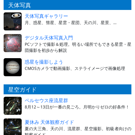
天体写真
天体写真ギャラリー
月、惑星、彗星、星雲・星団、天の川、星景、…
デジタル天体写真入門
PCソフトで撮影＆処理。明るい場所でもできる星雲・星
団撮影を初歩から解説
惑星を撮影しよう
CMOSカメラで動画撮影、ステライメージで画像処理
星空ガイド
ペルセウス座流星群
8月12～13日が一番の見ごろ。月明かりゼロの好条件！
夏休み 天体観察ガイド
夏の大三角、天の川、流星群、星空撮影。初級者向けの
観察ガイド