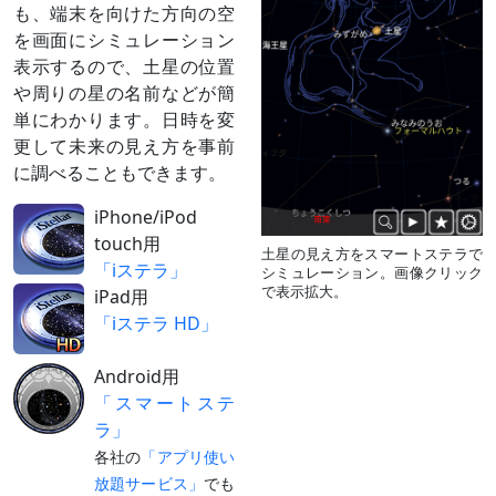
も、端末を向けた方向の空
を画面にシミュレーション
表示するので、土星の位置
や周りの星の名前などが簡
単にわかります。日時を変
更して未来の見え方を事前
に調べることもできます。
iPhone/iPod
touch用
土星の見え方をスマートステラで
「iステラ」
シミュレーション。画像クリック
で表示拡大。
iPad用
「iステラ HD」
Android用
「スマートステ
ラ」
各社の
「アプリ使い
放題サービス」
でも