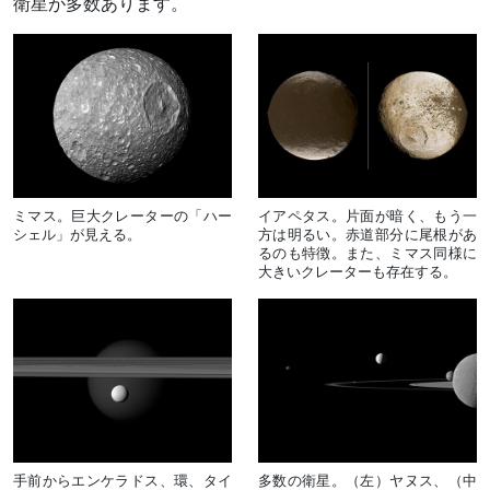
衛星が多数あります。
ミマス。巨大クレーターの「ハー
イアペタス。片面が暗く、もう一
シェル」が見える。
方は明るい。赤道部分に尾根があ
るのも特徴。また、ミマス同様に
大きいクレーターも存在する。
手前からエンケラドス、環、タイ
多数の衛星。（左）ヤヌス、（中