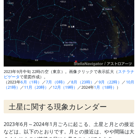
2023年9月中旬 22時の空（東京）。画像クリックで表示拡大（
ステラナ
ビゲータ
で星図作成）。
（2023年
6月（1時）
／
7月（0時）
／
8月（23時）
／
9月（22時）
／
10月
（21時）
／
11月（20時）
／
12月（19時）
／2024年
1月（18時）
）
土星に関する現象カレンダー
2023年6月～2024年1月ごろに起こる、土星と月との接近
などは、以下のとおりです。月との接近は、やや間隔は大