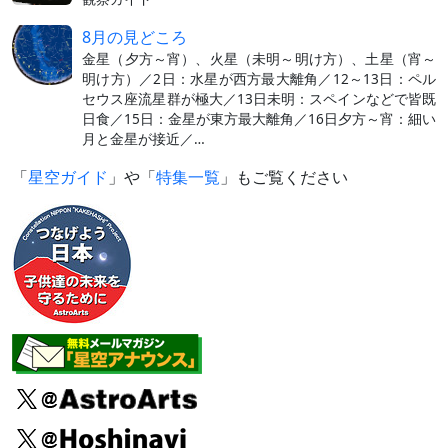
8月の見どころ
金星（夕方～宵）、火星（未明～明け方）、土星（宵～
明け方）／2日：水星が西方最大離角／12～13日：ペル
セウス座流星群が極大／13日未明：スペインなどで皆既
日食／15日：金星が東方最大離角／16日夕方～宵：細い
月と金星が接近／…
「
星空ガイド
」や「
特集一覧
」もご覧ください