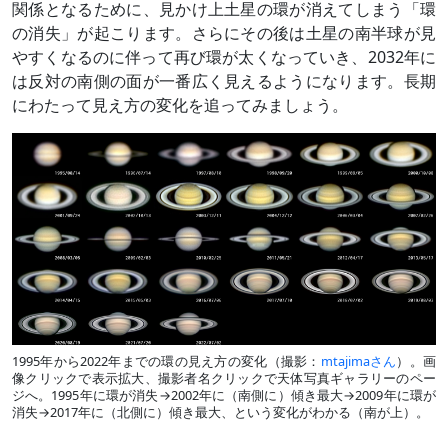
関係となるために、見かけ上土星の環が消えてしまう「環
の消失」が起こります。さらにその後は土星の南半球が見
やすくなるのに伴って再び環が太くなっていき、2032年に
は反対の南側の面が一番広く見えるようになります。長期
にわたって見え方の変化を追ってみましょう。
1995年から2022年までの環の見え方の変化（撮影：
mtajimaさん
）。画
像クリックで表示拡大、撮影者名クリックで天体写真ギャラリーのペー
ジへ。1995年に環が消失→2002年に（南側に）傾き最大→2009年に環が
消失→2017年に（北側に）傾き最大、という変化がわかる（南が上）。