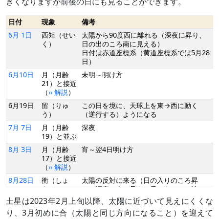
きくなりますが前後の日にも見ることができます。
日付
現象
備考
6月 1日
西矩（せい
太陽から90度西に離れる（深夜に昇り、
く）
日の出のころ南に見える）
日付は赤道座標系（黄道座標系では5月28
日）
6月10日
月（月齢
未明～明け方
21）と接近
（
›› 解説
）
6月19日
留（りゅ
この日を境に、天球上を東→西に動く
う）
（逆行する）ようになる
7月 7日
月（月齢
深夜
19）と並ぶ
8月 3日
月（月齢
宵～翌4日明け方
17）と接近
（
›› 解説
）
8月28日
衝（しょ
太陽の反対に来る（日の入りのころ昇
う）
り、深夜に南に見え、日の出のころ沈
（
›› 解説
）
む）
土星は2023年2月上旬以降、太陽に近づいて見えにくくな
日付は赤道座標系（黄道座標系では27
り、3月初めに合（太陽と同じ方向になること）を迎えて
日）