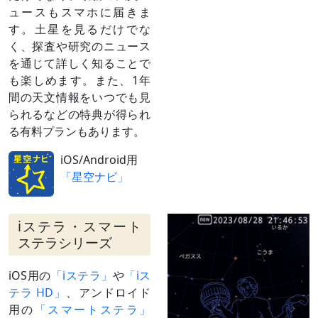
齢3）と接
ュースもスマホに届きま
近
す。土星を見るだけでな
（
›› 解説
）
く、探査や研究のニュース
2月11日
月（月齢
夕方
を通じて詳しく知ることで
1）と接近
も楽しめます。また、1年
3月 1日
合
太陽と同じ方向に来る（見えない）
間の天文情報をいつでも見
日付は赤道座標系（黄道座標系では2月29
日）
られるなどの特典が得られ
る有料プランもあります。
iOS/Android用
「星空ナビ」
iステラ・スマート
ステラシリーズ
iOS用の
「iステラ」
や
「iス
テラ HD」
、アンドロイド
用の
「スマートステラ」