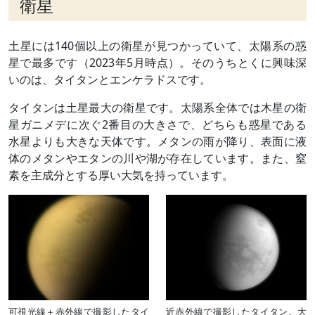
衛星
土星には140個以上の衛星が見つかっていて、太陽系の惑
星で最多です（2023年5月時点）。そのうちとくに興味深
いのは、タイタンとエンケラドスです。
タイタンは土星最大の衛星です。太陽系全体では木星の衛
星ガニメデに次ぐ2番目の大きさで、どちらも惑星である
水星よりも大きな天体です。メタンの雨が降り、表面に液
体のメタンやエタンの川や湖が存在しています。また、窒
素を主成分とする厚い大気を持っています。
可視光線＋赤外線で撮影したタイ
近赤外線で撮影したタイタン。大