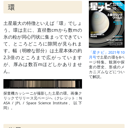
環
土星最大の特徴といえば「環」でしょ
う。環は主に、直径数cmから数mの
氷の粒が同心円状に集まってできてい
て、ところどころに隙間が見られま
す。幅（明瞭な部分）は土星本体の約
「星ナビ」2021年10
2.3倍のところまで広がっています
月号
で土星の環を8ペ
ージ特集。観測や探
が、厚みは数百mほどしかありませ
査の歴史、形成のメ
ん。
カニズムなどについ
て解説。
探査機カッシーニが撮影した土星の環。画像ク
リックでリリース元ページへ（クレジット：N
ASA / JPL / Space Science Institute、以下
同）。