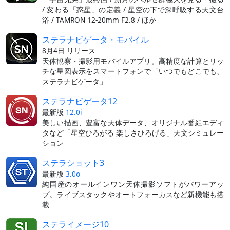
/ 変わる「惑星」の定義 / 星空の下で深呼吸する天文台
浴 / TAMRON 12-20mm F2.8 / ほか
ステラナビゲータ・モバイル
8月4日 リリース
天体観察・撮影用モバイルアプリ。高精度な計算とリッ
チな星図表示をスマートフォンで「いつでもどこでも、
ステラナビゲータ」
ステラナビゲータ12
最新版
12.0i
美しい描画、豊富な天体データ、オリジナル番組エディ
タなど「星空ひろがる 楽しさひろげる」天文シミュレー
ション
ステラショット3
最新版
3.0o
純国産のオールインワン天体撮影ソフトがパワーアッ
プ。ライブスタックやオートフォーカスなど新機能も搭
載
ステライメージ10