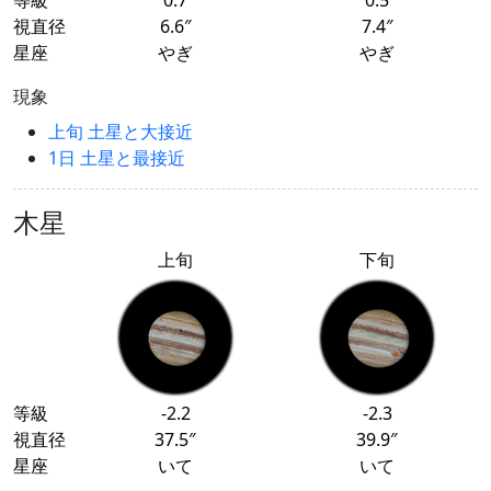
等級
0.7
0.5
視直径
6.6″
7.4″
星座
やぎ
やぎ
現象
上旬 土星と大接近
1日 土星と最接近
木星
上旬
下旬
等級
-2.2
-2.3
視直径
37.5″
39.9″
星座
いて
いて