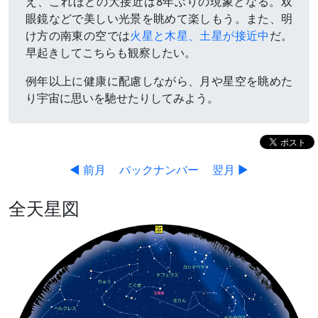
え、これほどの大接近は8年ぶりの現象となる。双
眼鏡などで美しい光景を眺めて楽しもう。また、明
け方の南東の空では
火星と木星、土星が接近中
だ。
早起きしてこちらも観察したい。
例年以上に健康に配慮しながら、月や星空を眺めた
り宇宙に思いを馳せたりしてみよう。
◀ 前月
バックナンバー
翌月 ▶
全天星図