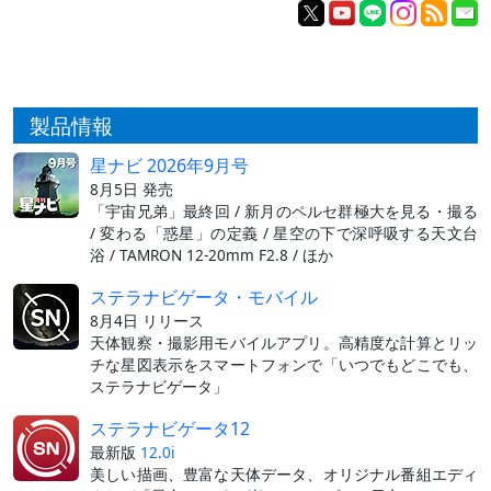
製品情報
星ナビ 2026年9月号
8月5日 発売
「宇宙兄弟」最終回 / 新月のペルセ群極大を見る・撮る
/ 変わる「惑星」の定義 / 星空の下で深呼吸する天文台
浴 / TAMRON 12-20mm F2.8 / ほか
ステラナビゲータ・モバイル
8月4日 リリース
天体観察・撮影用モバイルアプリ。高精度な計算とリッ
チな星図表示をスマートフォンで「いつでもどこでも、
ステラナビゲータ」
ステラナビゲータ12
最新版
12.0i
美しい描画、豊富な天体データ、オリジナル番組エディ