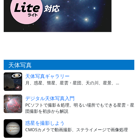
天体写真
天体写真ギャラリー
月、惑星、彗星、星雲・星団、天の川、星景、…
デジタル天体写真入門
PCソフトで撮影＆処理。明るい場所でもできる星雲・星
団撮影を初歩から解説
惑星を撮影しよう
CMOSカメラで動画撮影、ステライメージで画像処理