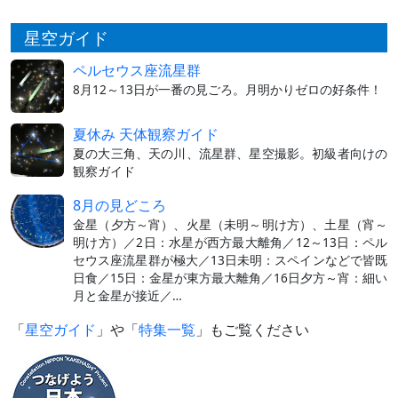
星空ガイド
ペルセウス座流星群
8月12～13日が一番の見ごろ。月明かりゼロの好条件！
夏休み 天体観察ガイド
夏の大三角、天の川、流星群、星空撮影。初級者向けの
観察ガイド
8月の見どころ
金星（夕方～宵）、火星（未明～明け方）、土星（宵～
明け方）／2日：水星が西方最大離角／12～13日：ペル
セウス座流星群が極大／13日未明：スペインなどで皆既
日食／15日：金星が東方最大離角／16日夕方～宵：細い
月と金星が接近／…
「
星空ガイド
」や「
特集一覧
」もご覧ください