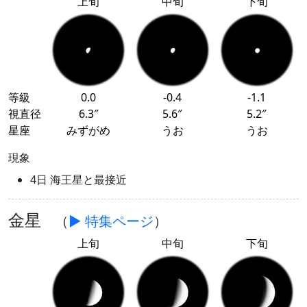
上旬
中旬
下旬
等級
0.0
-0.4
-1.1
視直径
6.3″
5.6″
5.2″
星座
みずがめ
うお
うお
現象
4日 海王星と最接近
金星
（
▶ 特集ページ
）
上旬
中旬
下旬