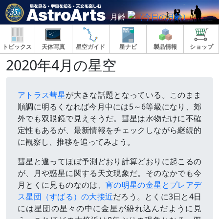
月齢
トピックス
天体写真
星空ガイド
星ナビ
製品情報
ショップ
2020年4月の星空
アトラス彗星
が大きな話題となっている。このまま
順調に明るくなれば今月中には5～6等級になり、郊
外でも双眼鏡で見えそうだ。彗星は水物だけに不確
定性もあるが、最新情報をチェックしながら継続的
に観察し、推移を追ってみよう。
彗星と違ってほぼ予測どおり計算どおりに起こるの
が、月や惑星に関する天文現象だ。そのなかでも今
月とくに見ものなのは、
宵の明星の金星とプレアデ
ス星団（すばる）の大接近
だろう。とくに3日と4日
には星団の星々の中に金星が紛れ込んだように見