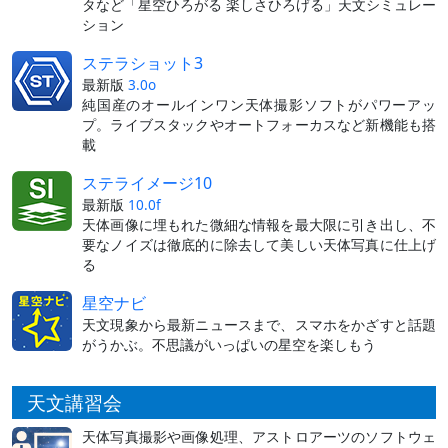
タなど「星空ひろがる 楽しさひろげる」天文シミュレー
ション
ステラショット3
最新版
3.0o
純国産のオールインワン天体撮影ソフトがパワーアッ
プ。ライブスタックやオートフォーカスなど新機能も搭
載
ステライメージ10
最新版
10.0f
天体画像に埋もれた微細な情報を最大限に引き出し、不
要なノイズは徹底的に除去して美しい天体写真に仕上げ
る
星空ナビ
天文現象から最新ニュースまで、スマホをかざすと話題
がうかぶ。不思議がいっぱいの星空を楽しもう
天文講習会
天体写真撮影や画像処理、アストロアーツのソフトウェ