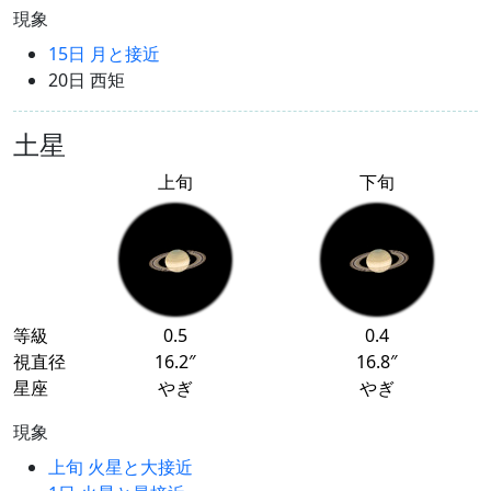
現象
15日 月と接近
20日 西矩
土星
上旬
下旬
等級
0.5
0.4
視直径
16.2″
16.8″
星座
やぎ
やぎ
現象
上旬 火星と大接近