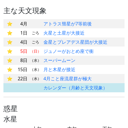
主な天文現象
4月
アトラス彗星が7等前後
1日
火星と土星が大接近
ごろ
4日
金星とプレアデス星団が大接近
ごろ
5日
ジュノーがおとめ座で衝
（日）
8日
スーパームーン
（水）
15日
月と木星が接近
（水）
22日
4月こと座流星群が極大
（水）
カレンダー（月齢と天文現象）
惑星
水星