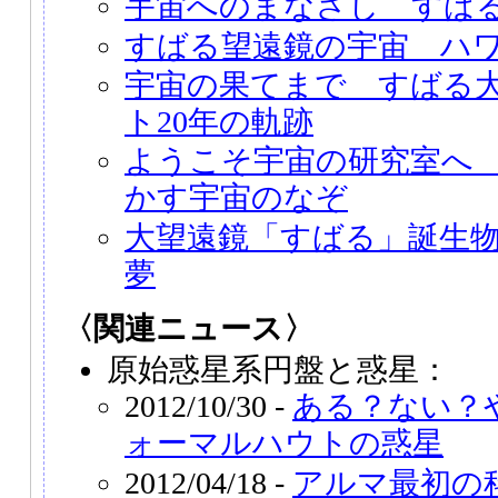
宇宙へのまなざし すば
すばる望遠鏡の宇宙 ハ
宇宙の果てまで すばる
ト20年の軌跡
ようこそ宇宙の研究室へ
かす宇宙のなぞ
大望遠鏡「すばる」誕生
夢
〈関連ニュース〉
原始惑星系円盤と惑星：
2012/10/30 -
ある？ない？
ォーマルハウトの惑星
2012/04/18 -
アルマ最初の