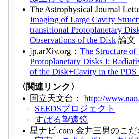
The Astrophysical Journal Let
Imaging of Large Cavity Structu
transitional Protoplanetary Di
Observations of the Disk
論文
jp.arXiv.org：
The Structure of 
Protoplanetary Disks I: Radiat
of the Disk+Cavity in the PDS
〈関連リンク〉
国立天文台：
http://www.nao.
SEEDSプロジェクト
すばる望遠鏡
星ナビ.com 金井三男のこ