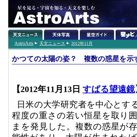
AstroArts
天文ニュース
2012年11月
かつての太陽の姿？ 複数の惑星を示
【2012年11月13日
すばる望遠鏡
日米の大学研究者を中心とす
程度の重さの若い恒星を取り
まを発見した。複数の惑星が