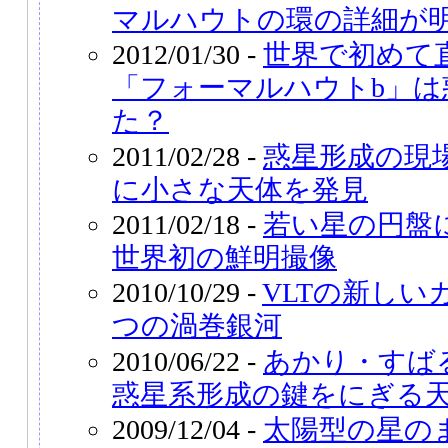
マルハウトの環の詳細が
2012/01/30 -
世界で初めて
「フォーマルハウトb」は
た？
2011/02/28 -
惑星形成の現
に小さな天体を発見
2011/02/18 -
若い星の円盤
世界初の鮮明撮像
2010/10/29 -
VLTの新しい
つの渦巻銀河
2010/06/22 -
あかり・すば
惑星系形成の鍵をにぎる
2009/12/04 -
太陽型の星の