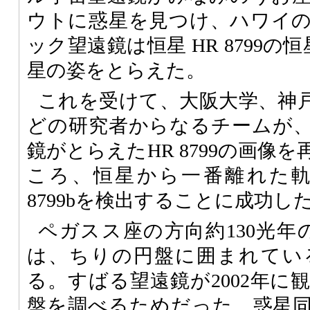
ウトに惑星を見つけ、ハワイ
ック望遠鏡は恒星 HR 8799
星の姿をとらえた。
これを受けて、大阪大学、神
どの研究者からなるチームが、2
鏡がとらえたHR 8799の画像
ころ、恒星から一番離れた軌
8799bを検出することに成功し
ペガスス座の方向約130光年の方
は、ちりの円盤に囲まれてい
る。すばる望遠鏡が2002年に
盤を調べるためだった。惑星