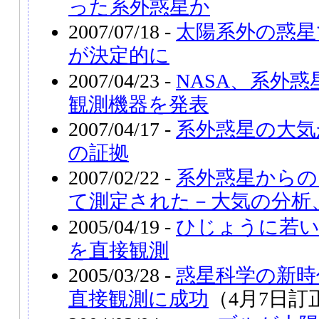
った系外惑星か
2007/07/18 -
太陽系外の惑星
が決定的に
2007/04/23 -
NASA、系外
観測機器を発表
2007/04/17 -
系外惑星の大気
の証拠
2007/02/22 -
系外惑星からの
て測定された－大気の分析
2005/04/19 -
ひじょうに若い
を直接観測
2005/03/28 -
惑星科学の新時
直接観測に成功
（4月7日訂