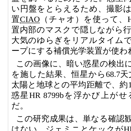
い円盤をとらえるため、撮影
置
CIAO
（チャオ）を使って、HR
置内部のマスクで隠しながら
大気のゆらぎをリアルタイム
ープにする補償光学装置が使わ
この画像に、暗い惑星の検出
を施した結果、恒星から68.7
太陽と地球との平均距離で、約1億
惑星HR 8799bを浮かび上
だ。
この研究成果は、単なる確認
はない。ジェミニとケックがHR 