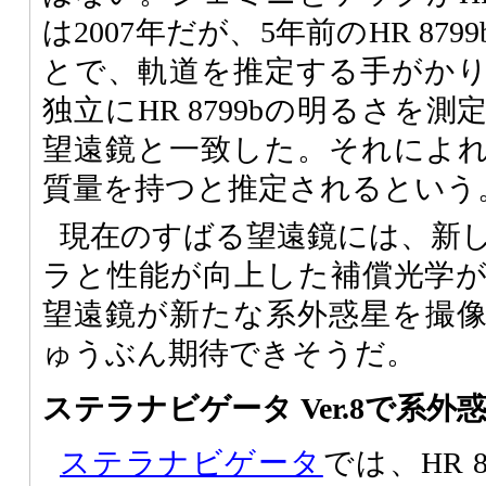
は2007年だが、5年前のHR 87
とで、軌道を推定する手がか
独立にHR 8799bの明るさを
望遠鏡と一致した。それによれ
質量を持つと推定されるという
現在のすばる望遠鏡には、新
ラと性能が向上した補償光学
望遠鏡が新たな系外惑星を撮
ゅうぶん期待できそうだ。
ステラナビゲータ Ver.8で系
ステラナビゲータ
では、HR 