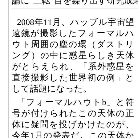
論に“二転”目を繰り出す研究成
2008年11月、ハッブル宇宙望
遠鏡が撮影したフォーマルハ
ウト周囲の塵の環（ダストリ
ング）の中に惑星らしき天体
がとらえられ、「系外惑星を
直接撮影した世界初の例」と
して話題になった。
「フォーマルハウトb」と符
号が付けられたこの天体の正
体に疑問を投げかけたのが、
今年1月の発表だ。この天体か