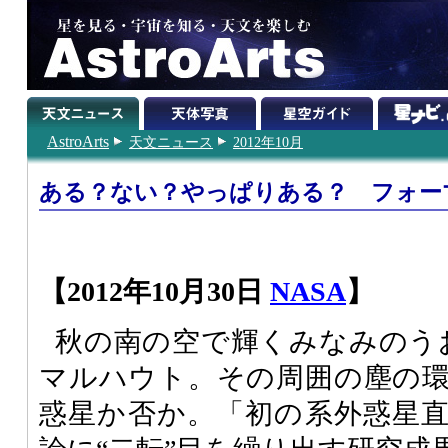
AstroArts
天文ニュース
2012年10月
ある？ない？やっぱりある？ フォー
【2012年10月30日
NASA
】
秋の南の空で輝くみなみのう
マルハウト。その周囲の塵の
惑星か否か。「初の系外惑星