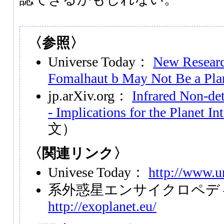
〈参照〉
Universe Today：
New Researc
Fomalhaut b May Not Be a Plan
jp.arXiv.org：
Infrared Non-de
- Implications for the Planet In
文）
〈関連リンク〉
Univese Today：
http://www.u
系外惑星エンサイクロペデ
http://exoplanet.eu/