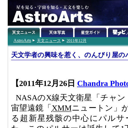
AstroArts
天文ニュース
2011年12月
天文学者の興味を惹く、のんびり屋の
【2011年12月26日
Chandra Phot
NASAのX線天文衛星「チャン
宙望遠鏡「
XMM
ニュートン」
る超新星残骸の中心にパルサ