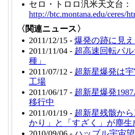
セロ・トロロ汎米天文台：
http://btc.montana.edu/ceres/h
〈関連ニュース〉
2011/12/15 -
爆発の跡に見え
2011/11/04 -
超高速回転パル
種」
2011/07/12 -
超新星爆発は宇
工場
2011/06/17 -
超新星爆発198
移行中
2011/01/19 -
超新星残骸から
かり」と「すざく」が塵生
2010/09/06 -
ハッブル宇宙望