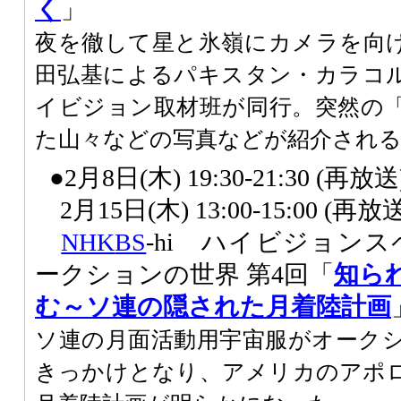
く
」
夜を徹して星と氷嶺にカメラを向
田弘基によるパキスタン・カラコ
イビジョン取材班が同行。突然の
た山々などの写真などが紹介され
●2月8日(木) 19:30-21:30 (再放送
2月15日(木) 13:00-15:00 (再放
NHK
BS
-hi ハイビジョン
ークションの世界 第4回「
知ら
む～
ソ連の隠された月着陸計画
ソ連の月面活動用宇宙服がオーク
きっかけとなり、アメリカのアポ