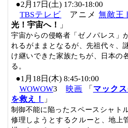
●2月17日(土) 17:30-18:00
TBSテレビ
アニメ
無敵王
光！宇宙へ！
」
宇宙からの侵略者「ゼノパレス」
れるがままとなるが、先祖代々、
け継いできた家族たちが、日本の
る。
●1月18日(木) 8:45-10:00
WOWOW
3
映画
「
マックス
を救え！
」
制御不能に陥ったスペースシャト
修理しようとするクルーと、地上