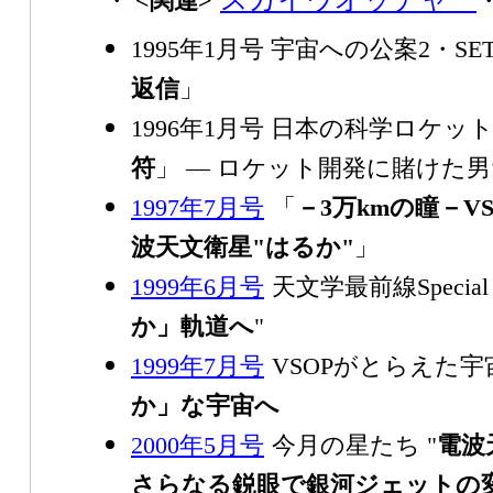
・
<関連>
1995年1月号 宇宙への公案2・SE
返信
」
1996年1月号 日本の科学ロケット
符
」 ― ロケット開発に賭けた男
1997年7月号
「
－3万kmの瞳－VS
波天文衛星"はるか"
」
1999年6月号
天文学最前線Special 
か」軌道へ
"
1999年7月号
VSOPがとらえた
か」な宇宙へ
2000年5月号
今月の星たち "
電波
さらなる鋭眼で銀河ジェットの