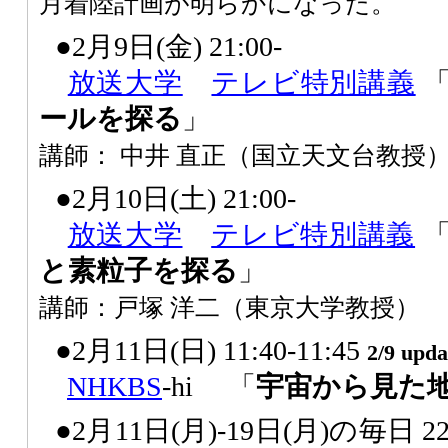
月着陸計画が明らかになった。
●2月9日(金) 21:00-
放送大学
テレビ特別講義
ールを探る
」
講師： 中井 直正（国立天文台教授
●2月10日(土) 21:00-
放送大学
テレビ特別講義
と素粒子を探る
」
講師：戸塚 洋二（東京大学教授）
●2月11日(日) 11:40-11:45
2/9 upda
NHK
BS
-hi 「
宇宙から見た
●2月11日(月)-19日(月)の毎日 22