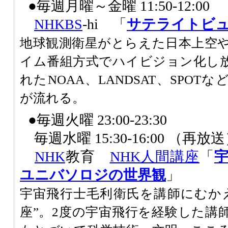
●毎週月曜～金曜 11:50-12:00
NHK
BS
-hi 「
サテライトビ
地球観測衛星がとらえた日本上空
イム番組方式でハイビジョン化し
れたNOAA、LANDSAT、SPO
が流れる。
●毎週火曜 23:00-23:30
毎週水曜 15:30-16:00 （再放
NHK
教育
NHK人間講座
「
ユニバソロジの世界観
」
宇宙飛行士毛利衛氏を講師にむかえ
座”。2度の宇宙飛行を経験した講