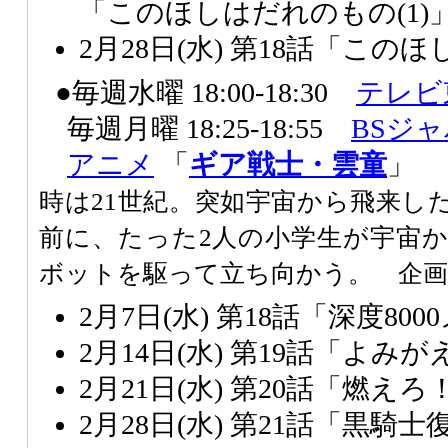
「このほしはだれのもの(1)
2月28日(水) 第18話「この
●毎週水曜 18:00-18:30
テレビ
毎週月曜 18:25-18:55
BSジ
アニメ
「
ギア戦士・雲童
」
時は21世紀。突如宇宙から飛来し
前に、たった2人の小学生が宇宙
ボットを駆って立ち向かう。 企
2月7日(水) 第18話「深度8
2月14日(水) 第19話「よみ
2月21日(水) 第20話「燃えろ
2月28日(水) 第21話「黒騎