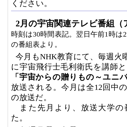
ください。
2月の宇宙関連テレビ番組
（
時刻は30時間表記。翌日午前1時は
の番組表より。
今月もNHK教育にて、毎週火
に宇宙飛行士毛利衛氏を講師と
「宇宙からの贈りもの～ユニ
放送される。今月は全12回中の
の放送だ。
また先月より、放送大学の
た。