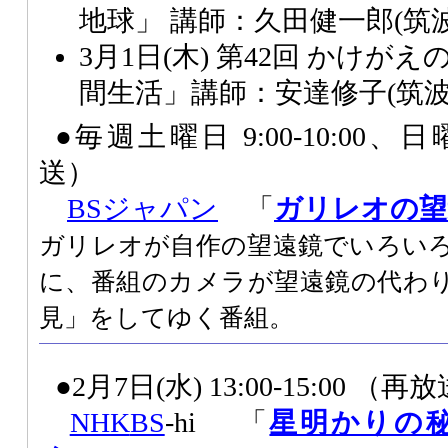
地球」 講師：久田健一郎(筑
3月1日(木) 第42回 かけ
間生活」講師：安達修子(筑
●毎週土曜日 9:00-10:00、日曜
送）
BSジャパン
「
ガリレオの望
ガリレオが自作の望遠鏡でいろい
に、番組のカメラが望遠鏡の代わ
見」をしてゆく番組。
●2月7日(水) 13:00-15:00 （再
NHK
BS
-hi 「
星明かりの秘