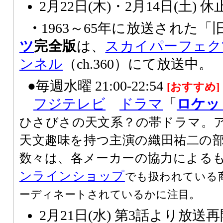
2月22日(木)・2月14日(土) 休
・
1963～65年に放送された「
ツ
完全版
は、
スカイパーフェク
ンネル
（ch.360）にて放送中。
●毎週水曜 21:00-22:54
[おすすめ]
フジテレビ
ドラマ
「
ロケッ
ひさびさの天文系？の帯ドラマ。
天文趣味を持つ主演の織田祐二の
数々は、各メーカーの協力による
ンラインショップ
でも扱われている
ーディネートされているかに注目。
2月21日(水) 第3話より放送