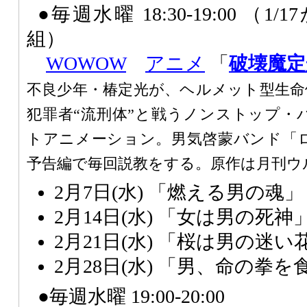
●毎週水曜 18:30-19:00 （
組）
WOWOW
アニメ
「
破壊魔定
不良少年・椿定光が、ヘルメット型生命
犯罪者“流刑体”と戦うノンストップ・
トアニメーション。男気啓蒙バンド「
予告編で毎回説教をする。原作は月刊ウ
2月7日(水) 「燃える男の魂」
2月14日(水) 「女は男の死神
2月21日(水) 「桜は男の迷い
2月28日(水) 「男、命の拳
●毎週水曜 19:00-20:00