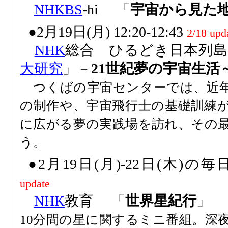
NHK
BS
-hi 「
宇宙から見た地
●2月19日(月) 12:20-12:43
2/18 upd
NHK
総合 ひるどき日本列島
大研究
」－
21世紀夢の宇宙生活
つくばの宇宙センターでは、近年
の制作や、宇宙飛行士の基礎訓練
に広がる夢の実践場を訪れ、その
う。
●2月19日(月)-22日(木)の毎日 
update
NHK
教育 「
世界星紀行
」
10分間の星に関するミニ番組。深