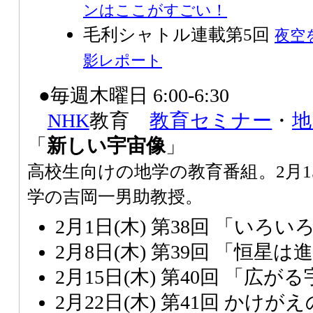
ンはここがすごい！
毛利シャトル連載第5回
夜空
影レポート
●毎週木曜日 6:00-6:30
NHK
教育
教育セミナー
・
地
「
新しい宇宙像
」
高校生向けの地学の教育番組。2月
学の吉岡一男助教授。
2月1日(木) 第38回 「いろ
2月8日(木) 第39回 「恒星
2月15日(木) 第40回 「広が
2月22日(木) 第41回 かけ