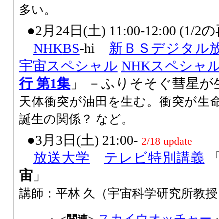
多い。
●2月24日(土) 11:00-12:00 (1/
NHK
BS
-hi
新ＢＳデジタル
宇宙スペシャル
NHKスペシャ
行 第1集
」 －ふりそそぐ彗星が
天体衝突が油田を生む。衝突が生
誕生の関係？ など。
●3月3日(土) 21:00-
2/18 update
放送大学
テレビ特別講義
宙
」
講師：平林 久（宇宙科学研究所教授
スカイウオッチャー