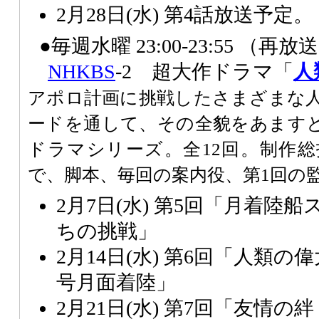
2月28日(水) 第4話放送予定。
●毎週水曜 23:00-23:55 （再放
NHK
BS
-2 超大作ドラマ「
人
アポロ計画に挑戦したさまざまな
ードを通して、その全貌をあます
ドラマシリーズ。全12回。制作
で、脚本、毎回の案内役、第1回の
2月7日(水) 第5回「月着陸
ちの挑戦」
2月14日(水) 第6回「人類の
号月面着陸」
2月21日(水) 第7回「友情の