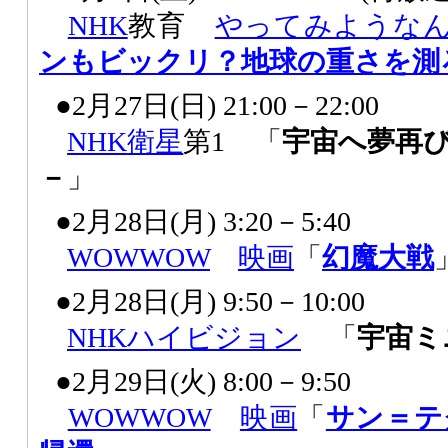
NHK
教育
やってみような
ンもビックリ？地球の重さを測
●2月27日(日) 21:00－22:00
NHK
衛星
第1 「
宇宙へ夢再び
－
」
●2月28日(月) 3:20－5:40
WOWWOW
映画
「
幻魔大戦
●2月28日(月) 9:50－10:00
NHK
ハイビジョン
「
宇宙ミ
●2月29日(火) 8:00－9:50
WOWWOW
映画
「
サン＝テ