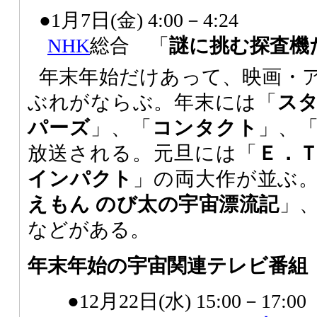
●1月7日(金) 4:00－4:24
NHK
総合 「
謎に挑む探査機
年末年始だけあって、映画・
ぶれがならぶ。年末には「
ス
パーズ
」、「
コンタクト
」、
放送される。元旦には「
Ｅ．
インパクト
」の両大作が並ぶ
えもん のび太の宇宙漂流記
」
などがある。
年末年始の宇宙関連テレビ番組
●12月22日(水) 15:00－17:00