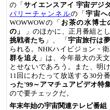
の「
サイエンスアイ 宇宙デジ
バリーチャンネル
の「
宇宙へ
WOWWOWの「
お茶の水博士
の」
」のほかに、正月番組とし
挑戦者たち
」、 「
宇宙旅行は
られる。NHKハイビジョン・衛
群を追え
」は、今年最大の天
とせないであろう。また、明け方
11回にわたって放送する30分
った'99～アマチュアビデオ特
ので要チェックだ。
年末年始の宇宙関連テレビ番組