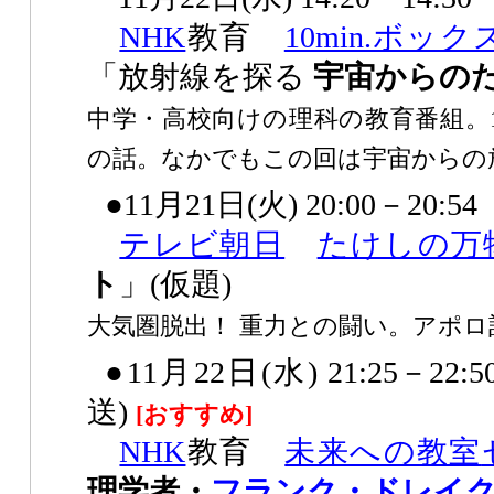
NHK
教育
10min.ボック
「放射線を探る
宇宙からの
中学・高校向けの理科の教育番組。
の話。なかでもこの回は宇宙からの
●11月21日(火) 20:00－20:54
テレビ朝日
たけしの万
ト
」(仮題)
大気圏脱出！ 重力との闘い。アポ
●11月22日(水) 21:25－
22
:
送)
[おすすめ]
NHK
教育
未来への教室
理学者・
フランク・ドレイ