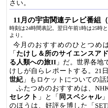
さい。
11月の宇宙関連テレビ番組
時刻は24時間表記。翌日午前1時は25
より。
今月のおすすめのひとつめは
「
たけし＆所のサイエンスア
る人類への旅II
」だ。世界各地
けしが自らレポートする。21
世紀
」もロケットについての話
ふたつめのおすすめは、NH
セレクト
」と「
同スペシャル
のほうは、好評を博した「SET