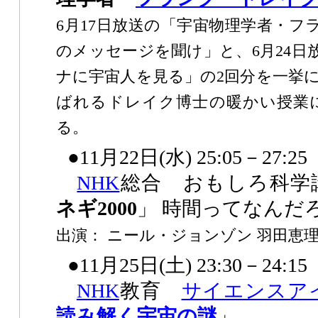
6月17日放送の「宇宙物理学者・フラン
のメッセージを聞け」と、6月24日放送
ナに宇宙人を見る」の2回分を一挙に
ばれるドレイク博士の暖かい授業
る。
●11月22日(水) 25:05－27:25
NHK
総合 おもしろ科学
ネギ2000
」 時間ってなんだ
出演： ニール・ジョンゾン 羽田恵
●11月25日(土) 23:30－24:15
NHK
教育
サイエンスア
読み解く宇宙の謎
」