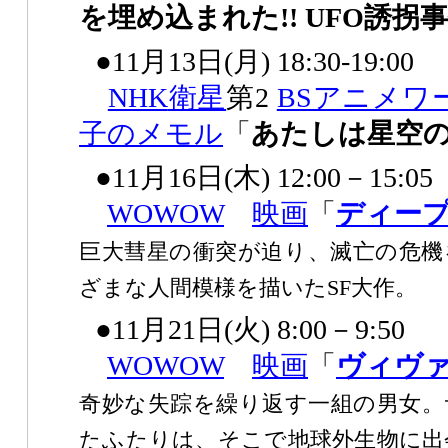
を埋め込まれた!! UFO誘拐
●11月13日(月) 18:30-19:00
NHK
衛星
第2
BSアニメワ
子のメモル
「
あたしは星空
●11月16日(木) 12:00－15:05
WOWOW
映画
「
ディー
巨大彗星の衝突が迫り、滅亡の危機
ざまな人間模様を描いたSF大作。
●11月21日(火) 8:00－9:50
WOWOW
映画
「
ヴィヴ
奇妙な失踪を繰り返す一組の男女。
たふたりは、そこで地球外生物に出