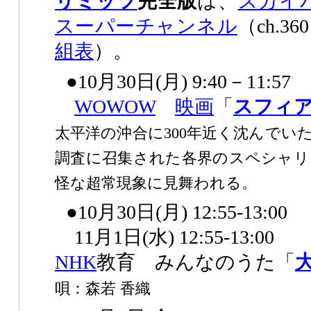
リミッツ
完全版
は、
スカイ
スーパーチャンネル
（ch.
組表
）。
●10月30日(月) 9:40－11:57
WOWOW
映画
「
スフィ
太平洋の沖合に300年近く沈んでい
調査に召集された各界のスペシャリ
怪な超常現象に見舞われる。
●10月30日(月) 12:55-13:00
11月1日(水) 12:55-13:00
NHK
教育 みんなのうた「
唄：森若 香織