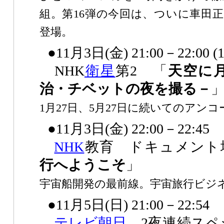
組。第16弾の今回は、ついに車田
登場。
●11月3日(金) 21:00－22:00 
NHK
衛星
第2 「
天空に
治・チベットの夜を撮る－
1月27日、5月27日に続いてのアン
●11月3日(金) 22:00－22:45
NHK
教育 ドキュメント
行へようこそ
」
宇宙船開発の最前線。宇宙旅行ビジ
●11月5日(日) 21:00－22:54
テレビ朝日
2夜連続スペ