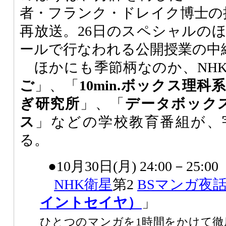
者・フランク・ドレイク博士の
再放送。26日のスペシャルのほ
ールで行なわれる公開授業の中
ほかにも季節柄なのか、NH
ご
」、「
10min.ボックス理科
ぎ研究所
」、「
データボック
ス
」などの学校教育番組が、
る。
●10月30日(月) 24:00－25:00
NHK
衛星
第2
BSマンガ夜
イントセイヤ）
」
ひとつのマンガを1時間をかけて徹