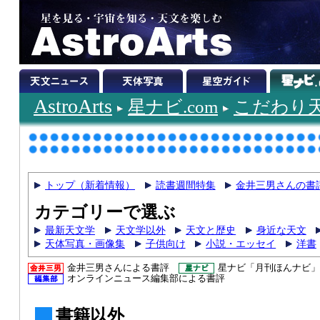
AstroArts
星ナビ.com
こだわり
トップ（新着情報）
読書週間特集
金井三男さんの書
カテゴリーで選ぶ
最新天文学
天文学以外
天文と歴史
身近な天文
天体写真・画像集
子供向け
小説・エッセイ
洋書
金井三男さんによる書評
星ナビ「月刊ほんナビ」
オンラインニュース編集部による書評
書籍以外