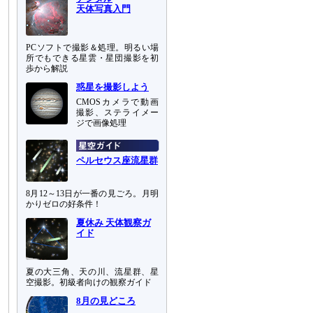
天体写真入門
PCソフトで撮影＆処理。明るい場
所でもできる星雲・星団撮影を初
歩から解説
惑星を撮影しよう
CMOSカメラで動画
撮影、ステライメー
ジで画像処理
ペルセウス座流星群
8月12～13日が一番の見ごろ。月明
かりゼロの好条件！
夏休み 天体観察ガ
イド
夏の大三角、天の川、流星群、星
空撮影。初級者向けの観察ガイド
8月の見どころ