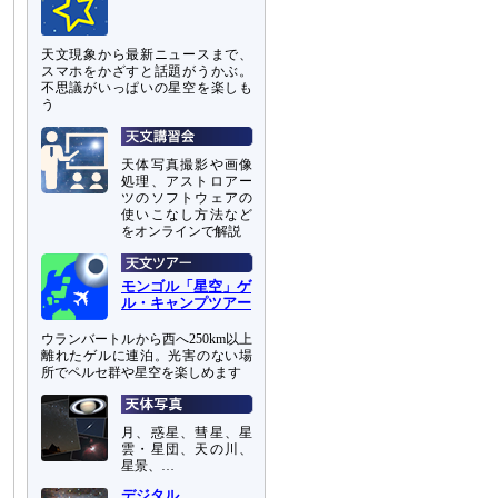
天文現象から最新ニュースまで、
スマホをかざすと話題がうかぶ。
不思議がいっぱいの星空を楽しも
う
天体写真撮影や画像
処理、アストロアー
ツのソフトウェアの
使いこなし方法など
をオンラインで解説
モンゴル「星空」ゲ
ル・キャンプツアー
ウランバートルから西へ250km以上
離れたゲルに連泊。光害のない場
所でペルセ群や星空を楽しめます
月、惑星、彗星、星
雲・星団、天の川、
星景、…
デジタル