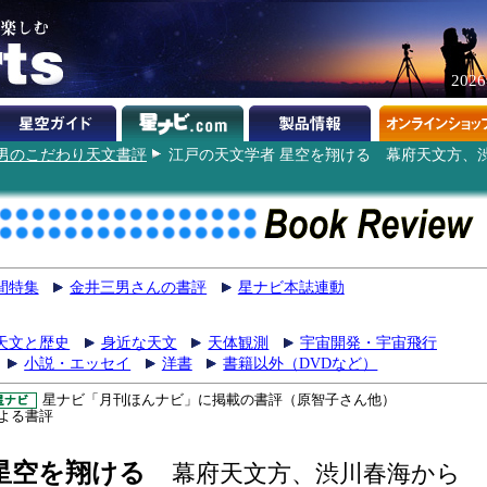
202
男のこだわり天文書評
江戸の天文学者 星空を翔ける 幕府天文方、
間特集
金井三男さんの書評
星ナビ本誌連動
天文と歴史
身近な天文
天体観測
宇宙開発・宇宙飛行
小説・エッセイ
洋書
書籍以外（DVDなど）
星ナビ「月刊ほんナビ」に掲載の書評（原智子さん他）
よる書評
 星空を翔ける
幕府天文方、渋川春海から