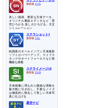
ステラナビゲータ12
最新版
12.0i
美しい描画、豊富な天体データ、
オリジナル番組エディタなど「星
空ひろがる 楽しさひろげる」天文
シミュレーション
ステラショット3
最新版
3.0o
純国産のオールインワン天体撮影
ソフトがパワーアップ。ライブス
タックやオートフォーカスなど新
機能も搭載
ステライメージ10
最新版
10.0f
天体画像に埋もれた微細な情報を
最大限に引き出し、不要なノイズ
は徹底的に除去して美しい天体写
真に仕上げる
星空ナビ