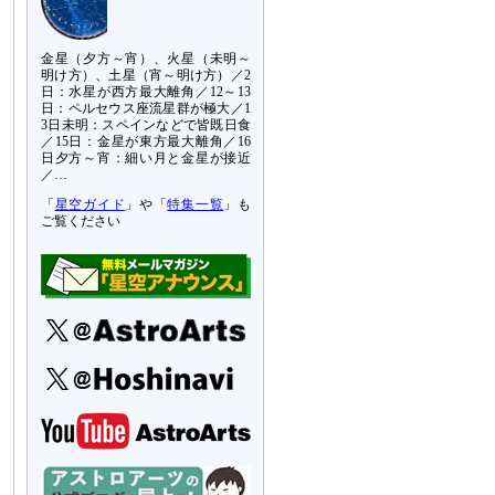
金星（夕方～宵）、火星（未明～
明け方）、土星（宵～明け方）／2
日：水星が西方最大離角／12～13
日：ペルセウス座流星群が極大／1
3日未明：スペインなどで皆既日食
／15日：金星が東方最大離角／16
日夕方～宵：細い月と金星が接近
／…
「
星空ガイド
」や「
特集一覧
」も
ご覧ください