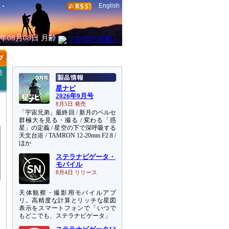
English
6年08月08日
月齢
渋
星ナビ
2026年9月号
8月5日 発売
「宇宙兄弟」最終回 / 新月のペルセ
群極大を見る・撮る / 変わる「惑
星」の定義 / 星空の下で深呼吸する
天文台浴 / TAMRON 12-20mm F2.8 /
ほか
ステラナビゲータ・
モバイル
8月4日 リリース
天体観察・撮影用モバイルアプ
リ。高精度な計算とリッチな星図
表示をスマートフォンで「いつで
もどこでも、ステラナビゲータ」