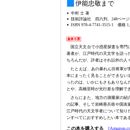
伊能忠敬まで
中村 士 著
技術評論社
四六判、248ページ
ISBN 978-4-7741-3515-1
価格 1
国立天文台で小惑星探査を専門
著者が、江戸時代の天文学を語っ
ちろんだが、評者はそれ以外の人
たとえば、あの暴れん坊将軍が
本にまったく見ることができない
ったのは、いかにもさもありなん
とや、高橋至時が光行差を理解で
さらにまた、地方の測量家の紹
の記事、そして岩崎善兵衛や国友
江戸時代の天文学者について知り
ンすべてにおすすめしたい本であ
この本を購入する
[Amazon.co