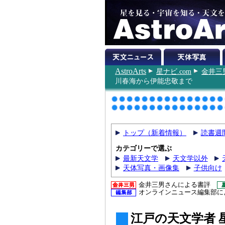
AstroArts
星ナビ.com
金井三
川春海から伊能忠敬まで
トップ（新着情報）
読書週
カテゴリーで選ぶ
最新天文学
天文学以外
天体写真・画像集
子供向け
金井三男さんによる書評
オンラインニュース編集部に
江戸の天文学者