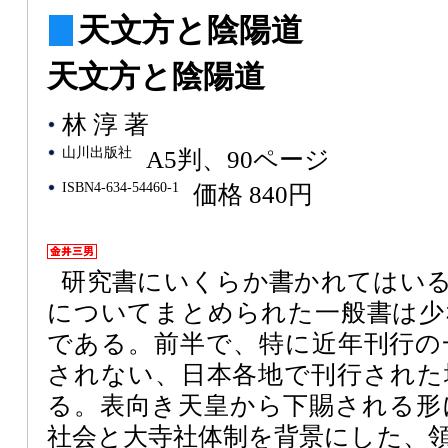
天文方と陰陽道
天文方と陰陽道
林 淳 著
山川出版社
A5判、90ページ
ISBN4-634-54460-1
価格 840円
研究書にいくらか書かれてはい
についてまとめられた一般書は少
である。前半で、特に近年刊行の
されない、日本各地で刊行された
る。表向き天皇から下賜される形
社会と大寺社体制を背景にした、