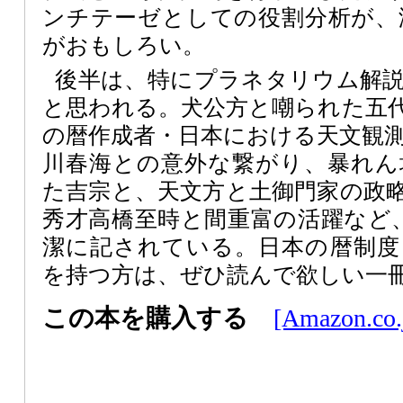
ンチテーゼとしての役割分析が、
がおもしろい。
後半は、特にプラネタリウム解
と思われる。犬公方と嘲られた五
の暦作成者・日本における天文観
川春海との意外な繋がり、暴れん
た吉宗と、天文方と土御門家の政
秀才高橋至時と間重富の活躍など、
潔に記されている。日本の暦制度
を持つ方は、ぜひ読んで欲しい一
この本を購入する
[Amazon.co.