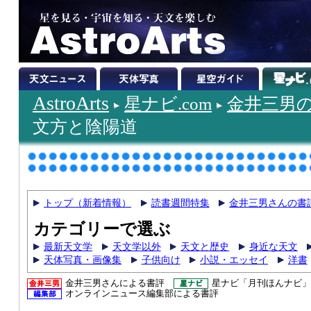
AstroArts
星ナビ.com
金井三男
文方と陰陽道
トップ（新着情報）
読書週間特集
金井三男さんの書
カテゴリーで選ぶ
最新天文学
天文学以外
天文と歴史
身近な天文
天体写真・画像集
子供向け
小説・エッセイ
洋書
金井三男さんによる書評
星ナビ「月刊ほんナビ」
オンラインニュース編集部による書評