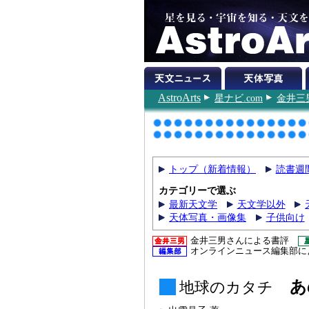
AstroArts
星ナビ.com
金井三
トップ（新着情報）
読書週
カテゴリーで選ぶ
最新天文学
天文学以外
天体写真・画像集
子供向け
金井三男さんによる書評
オンラインニュース編集部に
あ
地球のカタチ