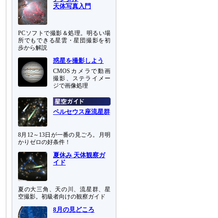
天体写真入門
PCソフトで撮影＆処理。明るい場
所でもできる星雲・星団撮影を初
歩から解説
惑星を撮影しよう
CMOSカメラで動画
撮影、ステライメー
ジで画像処理
ペルセウス座流星群
8月12～13日が一番の見ごろ。月明
かりゼロの好条件！
夏休み 天体観察ガ
イド
夏の大三角、天の川、流星群、星
空撮影。初級者向けの観察ガイド
8月の見どころ