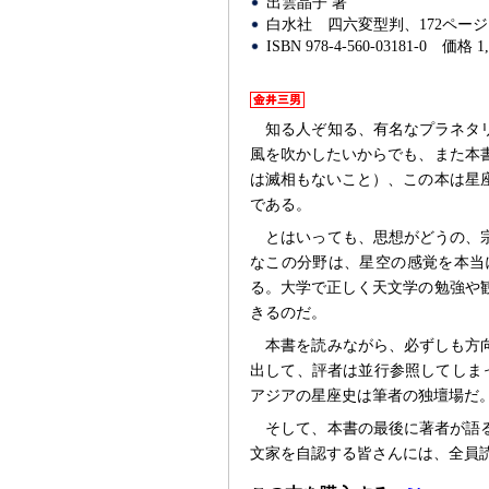
出雲晶子 著
白水社
四六変型判、172ページ
ISBN 978-4-560-03181-0
価格 1
知る人ぞ知る、有名なプラネタ
風を吹かしたいからでも、また本
は滅相もないこと）、この本は星
である。
とはいっても、思想がどうの、
なこの分野は、星空の感覚を本当
る。大学で正しく天文学の勉強や
きるのだ。
本書を読みながら、必ずしも方
出して、評者は並行参照してしま
アジアの星座史は筆者の独壇場だ
そして、本書の最後に著者が語
文家を自認する皆さんには、全員