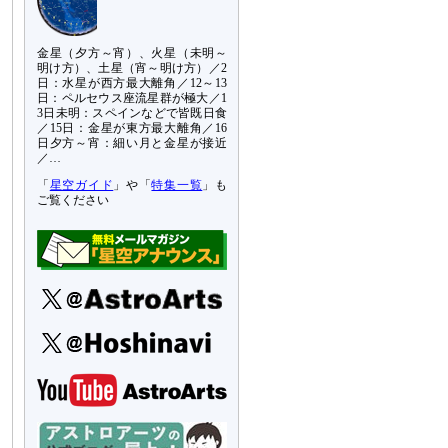
金星（夕方～宵）、火星（未明～
明け方）、土星（宵～明け方）／2
日：水星が西方最大離角／12～13
日：ペルセウス座流星群が極大／1
3日未明：スペインなどで皆既日食
／15日：金星が東方最大離角／16
日夕方～宵：細い月と金星が接近
／…
「
星空ガイド
」や「
特集一覧
」も
ご覧ください