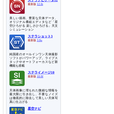
ステラナビゲータ12
最新版
12.0i
美しい描画、豊富な天体データ、
オリジナル番組エディタなど「星
空ひろがる 楽しさひろげる」天文
シミュレーション
ステラショット3
最新版
3.0o
純国産のオールインワン天体撮影
ソフトがパワーアップ。ライブス
タックやオートフォーカスなど新
機能も搭載
ステライメージ10
最新版
10.0f
天体画像に埋もれた微細な情報を
最大限に引き出し、不要なノイズ
は徹底的に除去して美しい天体写
真に仕上げる
星空ナビ