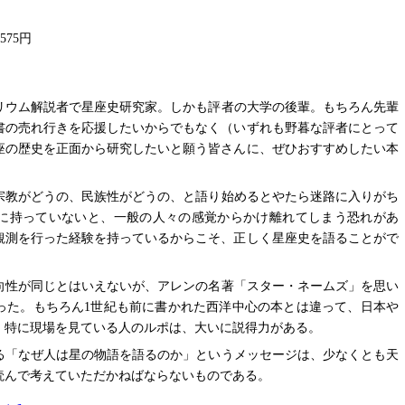
,575円
リウム解説者で星座史研究家。しかも評者の大学の後輩。もちろん先輩
書の売れ行きを応援したいからでもなく（いずれも野暮な評者にとって
座の歴史を正面から研究したいと願う皆さんに、ぜひおすすめしたい本
宗教がどうの、民族性がどうの、と語り始めるとやたら迷路に入りがち
に持っていないと、一般の人々の感覚からかけ離れてしまう恐れがあ
観測を行った経験を持っているからこそ、正しく星座史を語ることがで
向性が同じとはいえないが、アレンの名著「スター・ネームズ」を思い
った。もちろん1世紀も前に書かれた西洋中心の本とは違って、日本や
。特に現場を見ている人のルポは、大いに説得力がある。
る「なぜ人は星の物語を語るのか」というメッセージは、少なくとも天
読んで考えていただかねばならないものである。