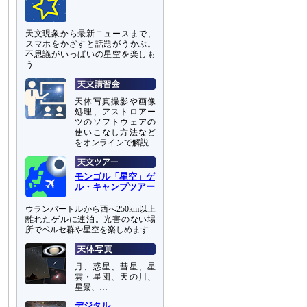
天文現象から最新ニュースまで、
スマホをかざすと話題がうかぶ。
不思議がいっぱいの星空を楽しも
う
天体写真撮影や画像
処理、アストロアー
ツのソフトウェアの
使いこなし方法など
をオンラインで解説
モンゴル「星空」ゲ
ル・キャンプツアー
ウランバートルから西へ250km以上
離れたゲルに連泊。光害のない場
所でペルセ群や星空を楽しめます
月、惑星、彗星、星
雲・星団、天の川、
星景、…
デジタル