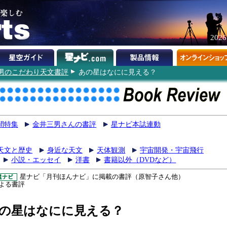
202
男のこだわり天文書評
あの星はなにに見える？
間特集
金井三男さんの書評
星ナビ本誌連動
天文と歴史
身近な天文
天体観測
宇宙開発・宇宙飛行
小説・エッセイ
洋書
書籍以外（DVDなど）
星ナビ「月刊ほんナビ」に掲載の書評（原智子さん他）
よる書評
の星はなにに見える？