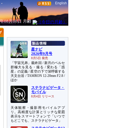
English
6年08月08日
月齢
星ナビ
2026年9月号
8月5日 発売
「宇宙兄弟」最終回 / 新月のペルセ
群極大を見る・撮る / 変わる「惑
星」の定義 / 星空の下で深呼吸する
天文台浴 / TAMRON 12-20mm F2.8 /
ほか
ステラナビゲータ・
モバイル
8月4日 リリース
天体観察・撮影用モバイルアプ
リ。高精度な計算とリッチな星図
表示をスマートフォンで「いつで
もどこでも、ステラナビゲータ」