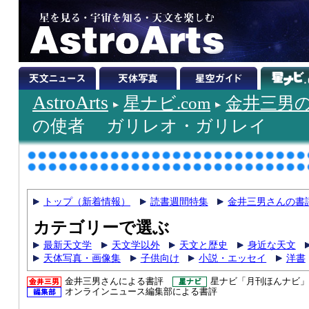
AstroArts
星ナビ.com
金井三男
の使者 ガリレオ・ガリレイ
トップ（新着情報）
読書週間特集
金井三男さんの書
カテゴリーで選ぶ
最新天文学
天文学以外
天文と歴史
身近な天文
天体写真・画像集
子供向け
小説・エッセイ
洋書
金井三男さんによる書評
星ナビ「月刊ほんナビ」
オンラインニュース編集部による書評