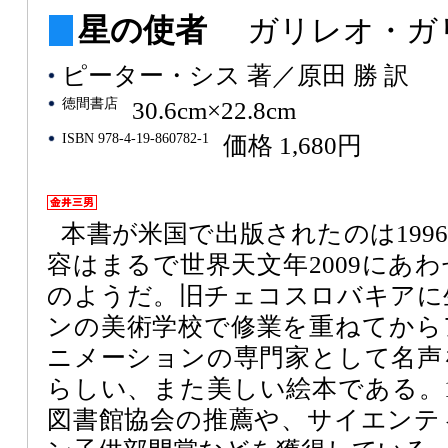
星の使者
ガリレオ・ガ
ピーター・シス 著／原田 勝 訳
徳間書店
30.6cm×22.8cm
ISBN 978-4-19-860782-1
価格 1,680円
本書が米国で出版されたのは199
容はまるで世界天文年2009にあ
のようだ。旧チェコスロバキアに
ンの美術学校で修業を重ねてから
ニメーションの専門家として名声
らしい、また美しい絵本である。19
図書館協会の推薦や、サイエンテ