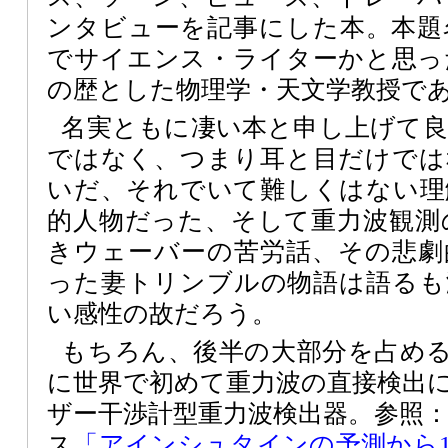
ンタビューを記事にした本。本題
でサイエンス・ライターかと思っ
の歴とした物理学・天文学教授で
名実ともに凄い本と申し上げて
ではなく、つまり耳と目だけでは
いだ、それでいて難しくはない理
的人物だった、そして重力波観測
きウェーバーの苦労話、その悲劇
った妻トリンブルの物語は語るも
い感性の故だろう。
もちろん、後半の大部分を占めるLI
に世界で初めて重力波の直接検出
ザー干渉計型重力波検出器。参照
ス
「アインシュタインの予測から1