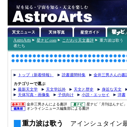
AstroArts
星ナビ.com
こだわり天文書評
重力波は歌う
者たち
トップ（新着情報）
読書週間特集
金井三男さんの書
カテゴリーで選ぶ
最新天文学
天文学以外
天文と歴史
身近な天文
天体写真・画像集
子供向け
小説・エッセイ
洋書
金井三男さんによる書評
星ナビ「月刊ほんナビ」
オンラインニュース編集部による書評
重力波は歌う
アインシュタイン