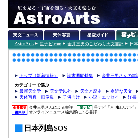
AstroArts
星ナビ.com
金井三男のこだわり天文書評
日本
トップ（新着情報）
読書週間特集
金井三男さんの書
カテゴリーで選ぶ
最新天文学
天文学以外
天文と歴史
身近な天文
天体写真・画像集
子供向け
小説・エッセイ
洋書
金井三男さんによる書評
星ナビ「月刊ほんナビ」
オンラインニュース編集部による書評
日本列島SOS