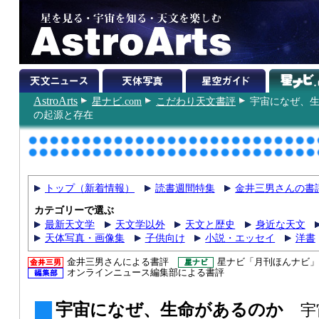
AstroArts
星ナビ.com
こだわり天文書評
宇宙になぜ、
の起源と存在
トップ（新着情報）
読書週間特集
金井三男さんの書
カテゴリーで選ぶ
最新天文学
天文学以外
天文と歴史
身近な天文
天体写真・画像集
子供向け
小説・エッセイ
洋書
金井三男さんによる書評
星ナビ「月刊ほんナビ」
オンラインニュース編集部による書評
宇宙になぜ、生命があるのか
宇