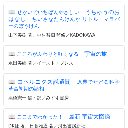
📖
うちゅうのお
せかいでいちばんやさしい
はなし
ちいさなたんけんか リトル・マラバ
ーのぼうけん
山下美樹 著、中村智樹 監修／KADOKAWA
📖
宇宙の旅
こころがふわりと軽くなる
永田美絵 著／イースト・プレス
📖
コペルニクス説遺聞
原典でたどる科学
革命初期の諸相
高橋憲一 編・訳／みすず書房
📖
最新 宇宙大図鑑
ここまでわかった！
DK社 著、日暮雅通 著／河出書房新社