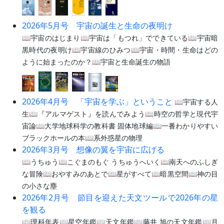
2026年5月号 宇宙の誕生と生命の夜明け
📖宇宙のはじまり📖宇宙は「もつれ」でできている📖宇宙暗
黒時代の夜明け📖宇宙線のひみつ📖宇宙・時間・生命はどの
ように始まったのか？📖宇宙と生命誕生の物語
2026年4月号 「宇宙を学ぶ」ということ
📖宇宙する人
生📖『アルマゲスト』を読んでみよう📖時空の哲学と現代宇
宙論📖大学地球科学の教科書 固体地球編📖一番わかりやすい
ブラックホールの本📖系外惑星の物理
2026年3月号 想像の翼を宇宙に広げる
📖うちゅう📖こぐまのもぐ うちゅうへいく📖南天へのふしぎ
な冒険📖おやすみのあとで📖星がすべて📖暗黒空間📖神の目
の小さな塵
2026年2月号 節目を迎えた天文ツールで2026年の星
を観る
📖理科年表📖星空年鑑📖天文年鑑📖藤井 旭の天文年鑑📖月