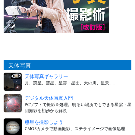
天体写真
天体写真ギャラリー
月、惑星、彗星、星雲・星団、天の川、星景、…
デジタル天体写真入門
PCソフトで撮影＆処理。明るい場所でもできる星雲・星
団撮影を初歩から解説
惑星を撮影しよう
CMOSカメラで動画撮影、ステライメージで画像処理