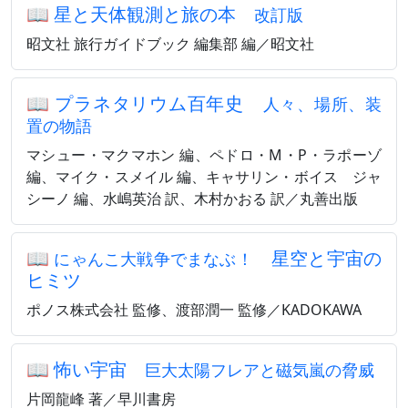
📖
星と天体観測と旅の本
改訂版
昭文社 旅行ガイドブック 編集部 編／昭文社
📖
プラネタリウム百年史
人々、場所、装
置の物語
マシュー・マクマホン 編、ペドロ・M・P・ラポーゾ
編、マイク・スメイル 編、キャサリン・ボイス゠ジャ
シーノ 編、水嶋英治 訳、木村かおる 訳／丸善出版
📖
星空と宇宙の
にゃんこ大戦争でまなぶ！
ヒミツ
ポノス株式会社 監修、渡部潤一 監修／KADOKAWA
📖
怖い宇宙
巨大太陽フレアと磁気嵐の脅威
片岡龍峰 著／早川書房