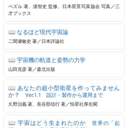
ペズル 著、浦智史 監修、日本星景写真協会 写真／三
才ブックス
📖
なるほど現代宇宙論
二間瀬敏史 著／日本評論社
📖
宇宙機の軌道と姿勢の力学
山田克彦 著／森北出版
📖
あなたの超小型衛星を作ってみません
か？
Ver.1.1 設計・製作から運用まで
久野治義 著、長谷部信行 著／恒星社厚生閣
📖
宇宙はどう生まれたのか
世界の「起