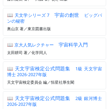
📖
宇宙の創世
天文学シリーズ 7
ビッグバ
ンの秘密
奥山京 著／東京図書出版
📖
宇宙科学入門
京大人気レクチャー
太田耕司 著／化学同人
📖
天文宇宙検定公式問題集
1級 天文宇宙
博士 2026-2027年版
天文宇宙検定委員会 編／恒星社厚生閣
📖
天文宇宙検定公式問題集
2級 銀河博士
2026-2027年版