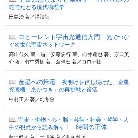
蛇でたどる現代物理学
田島治 著／講談社
📖
コヒーレント宇宙光通信入門
光でつな
ぐ次世代宇宙ネットワーク
高山佳久 著・編、安藤俊行 著、向井達也 著、原口英
介 著、竹中秀樹 著、倉伸宏 著／コロナ社
📖
金星への帰還
夜明けを信じ続けた、金星
探査機「あかつき」の再挑戦と復活
中村正人 著／幻冬舎
📖
宇宙・生物・心・脳・芸術・社会・哲学・人
時間の正体
生の視点から読み解く！
藤沢健太 著、一川誠 著／あさ出版