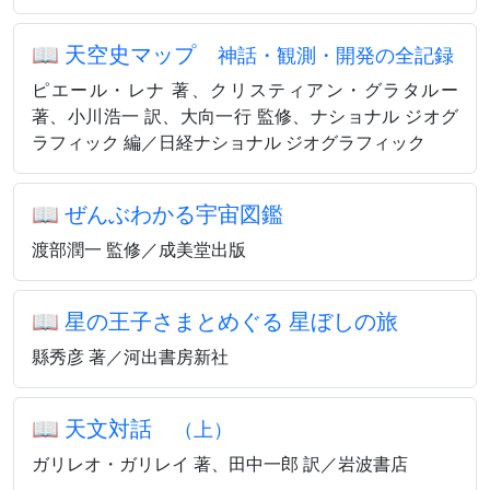
📖
天空史マップ
神話・観測・開発の全記録
ピエール・レナ 著、クリスティアン・グラタルー
著、小川浩一 訳、大向一行 監修、ナショナル ジオグ
ラフィック 編／日経ナショナル ジオグラフィック
📖
ぜんぶわかる宇宙図鑑
渡部潤一 監修／成美堂出版
📖
星の王子さまとめぐる 星ぼしの旅
縣秀彦 著／河出書房新社
📖
天文対話
（上）
ガリレオ・ガリレイ 著、田中一郎 訳／岩波書店