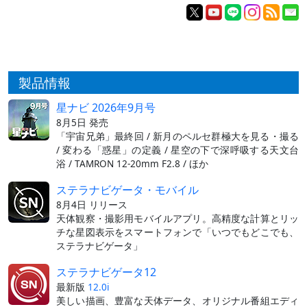
製品情報
星ナビ 2026年9月号
8月5日 発売
「宇宙兄弟」最終回 / 新月のペルセ群極大を見る・撮る
/ 変わる「惑星」の定義 / 星空の下で深呼吸する天文台
浴 / TAMRON 12-20mm F2.8 / ほか
ステラナビゲータ・モバイル
8月4日 リリース
天体観察・撮影用モバイルアプリ。高精度な計算とリッ
チな星図表示をスマートフォンで「いつでもどこでも、
ステラナビゲータ」
ステラナビゲータ12
最新版
12.0i
美しい描画、豊富な天体データ、オリジナル番組エディ