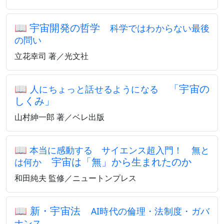
📖
宇宙開発の哲学
科学ではわからない最後
の問い
立花幸司 著／光文社
📖
「宇宙の
人にちょっと話せるようになる
しくみ」
山村紳一郎 著／ベレ出版
📖
本当に感動する サイエンス超入門！ 無と
宇宙は「無」から生まれたのか
は何か
和田純夫 監修／ニュートンプレス
📖
新・宇宙法
AI時代の倫理・法制度・ガバ
ナンス