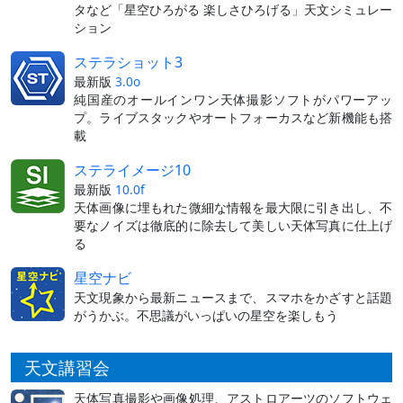
タなど「星空ひろがる 楽しさひろげる」天文シミュレー
ション
ステラショット3
最新版
3.0o
純国産のオールインワン天体撮影ソフトがパワーアッ
プ。ライブスタックやオートフォーカスなど新機能も搭
載
ステライメージ10
最新版
10.0f
天体画像に埋もれた微細な情報を最大限に引き出し、不
要なノイズは徹底的に除去して美しい天体写真に仕上げ
る
星空ナビ
天文現象から最新ニュースまで、スマホをかざすと話題
がうかぶ。不思議がいっぱいの星空を楽しもう
天文講習会
天体写真撮影や画像処理、アストロアーツのソフトウェ