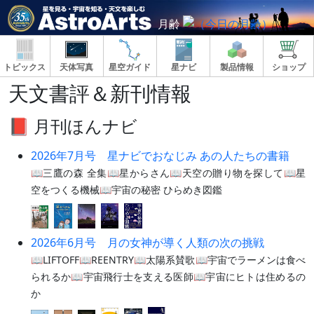
月齢
トピックス
天体写真
星空ガイド
星ナビ
製品情報
ショップ
天文書評＆新刊情報
📕 月刊ほんナビ
2026年7月号 星ナビでおなじみ あの人たちの書籍
📖三鷹の森 全集📖星からさん📖天空の贈り物を探して📖星
空をつくる機械📖宇宙の秘密 ひらめき図鑑
2026年6月号 月の女神が導く人類の次の挑戦
📖LIFTOFF📖REENTRY📖太陽系賛歌📖宇宙でラーメンは食べ
られるか📖宇宙飛行士を支える医師📖宇宙にヒトは住めるの
か