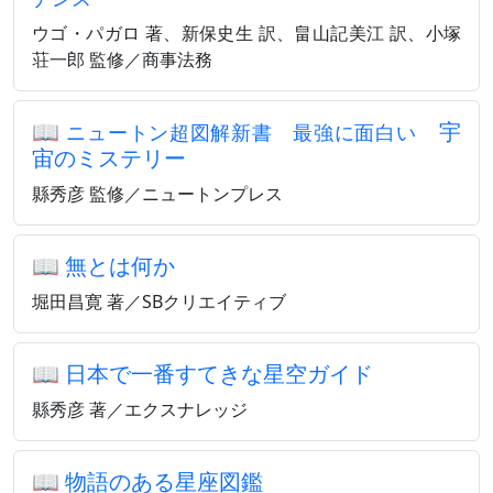
ウゴ・パガロ 著、新保史生 訳、畠山記美江 訳、小塚
荘一郎 監修／商事法務
📖
宇
ニュートン超図解新書 最強に面白い
宙のミステリー
縣秀彦 監修／ニュートンプレス
📖
無とは何か
堀田昌寛 著／SBクリエイティブ
📖
日本で一番すてきな星空ガイド
縣秀彦 著／エクスナレッジ
📖
物語のある星座図鑑