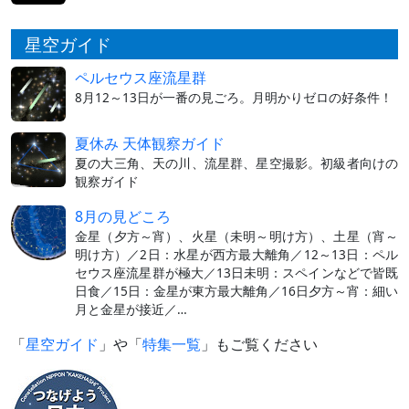
星空ガイド
ペルセウス座流星群
8月12～13日が一番の見ごろ。月明かりゼロの好条件！
夏休み 天体観察ガイド
夏の大三角、天の川、流星群、星空撮影。初級者向けの
観察ガイド
8月の見どころ
金星（夕方～宵）、火星（未明～明け方）、土星（宵～
明け方）／2日：水星が西方最大離角／12～13日：ペル
セウス座流星群が極大／13日未明：スペインなどで皆既
日食／15日：金星が東方最大離角／16日夕方～宵：細い
月と金星が接近／…
「
星空ガイド
」や「
特集一覧
」もご覧ください