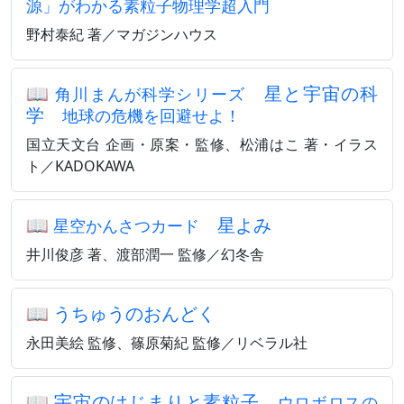
源」がわかる素粒子物理学超入門
野村泰紀 著／マガジンハウス
📖
星と宇宙の科
角川まんが科学シリーズ
学
地球の危機を回避せよ！
国立天文台 企画・原案・監修、松浦はこ 著・イラス
ト／KADOKAWA
📖
星よみ
星空かんさつカード
井川俊彦 著、渡部潤一 監修／幻冬舎
📖
うちゅうのおんどく
永田美絵 監修、篠原菊紀 監修／リベラル社
📖
宇宙のはじまりと素粒子
ウロボロスの