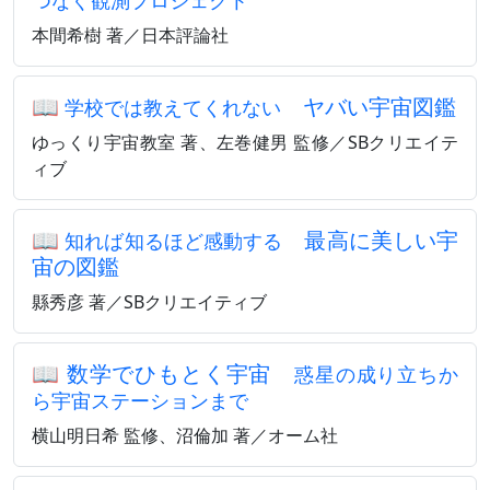
つなぐ観測プロジェクト
本間希樹 著／日本評論社
📖
ヤバい宇宙図鑑
学校では教えてくれない
ゆっくり宇宙教室 著、左巻健男 監修／SBクリエイテ
ィブ
📖
最高に美しい宇
知れば知るほど感動する
宙の図鑑
縣秀彦 著／SBクリエイティブ
📖
数学でひもとく宇宙
惑星の成り立ちか
ら宇宙ステーションまで
横山明日希 監修、沼倫加 著／オーム社