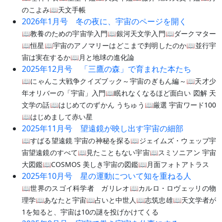
のこよみ📖天文手帳
2026年1月号 冬の夜に、宇宙のページを開く
📖教養のための宇宙学入門📖銀河天文学入門📖ダークマター
📖恒星📖宇宙のアノマリーはどこまで判明したのか📖並行宇
宙は実在するか📖月と地球の進化論
2025年12月号 「三鷹の森」で育まれた本たち
📖にゃんこ大戦争クイズブック～宇宙のぎもん編～📖天才少
年オリバーの「宇宙」入門📖眠れなくなるほど面白い 図解 天
文学の話📖はじめてのずかん うちゅう📖厳選 宇宙ワード100
📖はじめまして赤い星
2025年11月号 望遠鏡が映し出す宇宙の細部
📖すばる望遠鏡 宇宙の神秘を探る📖ジェイムズ・ウェッブ宇
宙望遠鏡のすべて📖見たこともない宇宙📖スミソニアン 宇宙
大図鑑📖COSMOS 美しき宇宙の図鑑📖月面フォトアトラス
2025年10月号 星の運動について知を重ねる人
📖世界のスゴイ科学者 ガリレオ📖カルロ・ロヴェッリの物
理学📖あなたと宇宙📖占いと中世人📖志筑忠雄📖天文学者が
1を知ると、宇宙は10の謎を投げかけてくる