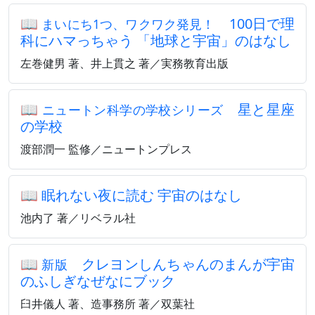
📖
100日で理
まいにち1つ、ワクワク発見！
科にハマっちゃう 「地球と宇宙」のはなし
左巻健男 著、井上貫之 著／実務教育出版
📖
星と星座
ニュートン科学の学校シリーズ
の学校
渡部潤一 監修／ニュートンプレス
📖
眠れない夜に読む 宇宙のはなし
池内了 著／リベラル社
📖
クレヨンしんちゃんのまんが宇宙
新版
のふしぎなぜなにブック
臼井儀人 著、造事務所 著／双葉社