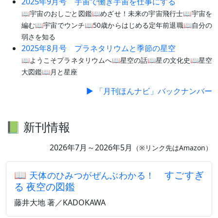
2025年9月号 宇宙で働き宇宙を仕事にする
📖宇宙のおしごと図鑑📖めざせ！未来の宇宙飛行士📖宇宙を
編む📖宇宙でウンチ📖50歳からはじめる定年前退職📖自分の
弱さを知る
2025年8月号 プラネタリウムと季節の星空
📖ようこそプラネタリウムへ📖星空の話📖星の文化史📖星空
大図鑑📖月と星座
▶ 「月刊ほんナビ」バックナンバー
📗 新刊情報
2026年7月～2026年5月
（※リンク先はAmazon）
📖
すごすぎ
天体のひみつがぜんぶわかる！
る 夜空の図鑑
藤井大地 著／KADOKAWA