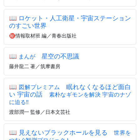
📖
ロケット・人工衛星・宇宙ステーション
のすごい世界
㊙情報取材班 編／青春出版社
📖
星空の不思議
まんが
藤井龍二 著／筑摩書房
📖
眠れなくなるほど面白
図解プレミアム
い 宇宙の話
素朴なギモンを解決 宇宙のナゾ
に迫る‼
渡部潤一 監修／日本文芸社
📖
見えないブラックホールを見る
世界を