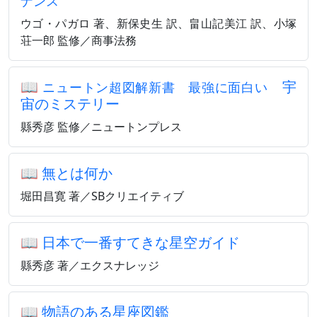
ナンス
ウゴ・パガロ 著、新保史生 訳、畠山記美江 訳、小塚
荘一郎 監修／商事法務
📖
宇
ニュートン超図解新書 最強に面白い
宙のミステリー
縣秀彦 監修／ニュートンプレス
📖
無とは何か
堀田昌寛 著／SBクリエイティブ
📖
日本で一番すてきな星空ガイド
縣秀彦 著／エクスナレッジ
📖
物語のある星座図鑑