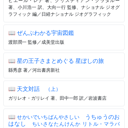
ピエール・レナ 著、クリスティアン・グラタルー
著、小川浩一 訳、大向一行 監修、ナショナル ジオグ
ラフィック 編／日経ナショナル ジオグラフィック
📖
ぜんぶわかる宇宙図鑑
渡部潤一 監修／成美堂出版
📖
星の王子さまとめぐる 星ぼしの旅
縣秀彦 著／河出書房新社
📖
天文対話
（上）
ガリレオ・ガリレイ 著、田中一郎 訳／岩波書店
📖
うちゅうのお
せかいでいちばんやさしい
はなし
ちいさなたんけんか リトル・マラバ