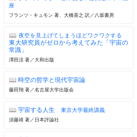
座
フランツ・キュモン 著、大橋喜之 訳／八坂書房
📖
夜空を見上げてしまうほどワクワクする
東大研究員がゼロから考えてみた「宇宙の
常識」
澤田涼 著／大和出版
📖
時空の哲学と現代宇宙論
藤田翔 著／名古屋大学出版会
📖
宇宙する人生
東京大学最終講義
須藤靖 著／日本評論社