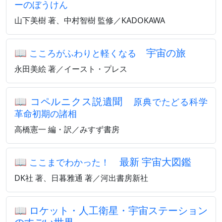
ーのぼうけん
山下美樹 著、中村智樹 監修／KADOKAWA
📖
宇宙の旅
こころがふわりと軽くなる
永田美絵 著／イースト・プレス
📖
コペルニクス説遺聞
原典でたどる科学
革命初期の諸相
高橋憲一 編・訳／みすず書房
📖
最新 宇宙大図鑑
ここまでわかった！
DK社 著、日暮雅通 著／河出書房新社
📖
ロケット・人工衛星・宇宙ステーション