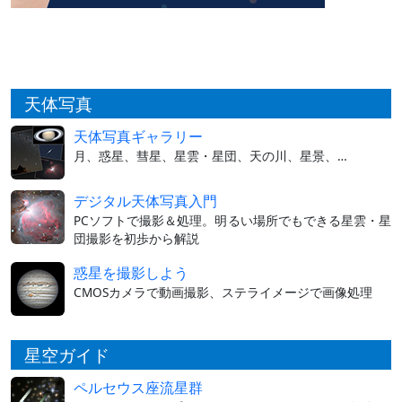
天体写真
天体写真ギャラリー
月、惑星、彗星、星雲・星団、天の川、星景、…
デジタル天体写真入門
PCソフトで撮影＆処理。明るい場所でもできる星雲・星
団撮影を初歩から解説
惑星を撮影しよう
CMOSカメラで動画撮影、ステライメージで画像処理
星空ガイド
ペルセウス座流星群