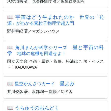
久野治義 著、長谷部信行 著／恒星社厚生閣
📖
宇宙はどう生まれたのか
世界の「起
源」がわかる素粒子物理学超入門
野村泰紀 著／マガジンハウス
📖
星と宇宙の科
角川まんが科学シリーズ
学
地球の危機を回避せよ！
国立天文台 企画・原案・監修、松浦はこ 著・イラス
ト／KADOKAWA
📖
星よみ
星空かんさつカード
井川俊彦 著、渡部潤一 監修／幻冬舎
📖
うちゅうのおんどく