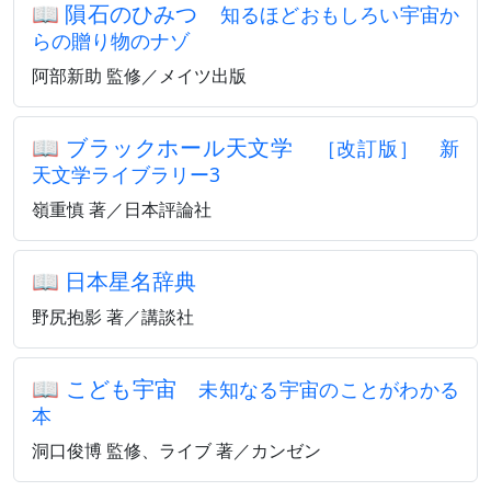
📖
隕石のひみつ
知るほどおもしろい宇宙か
らの贈り物のナゾ
阿部新助 監修／メイツ出版
📖
ブラックホール天文学
［改訂版］ 新
天文学ライブラリー3
嶺重慎 著／日本評論社
📖
日本星名辞典
野尻抱影 著／講談社
📖
こども宇宙
未知なる宇宙のことがわかる
本
洞口俊博 監修、ライブ 著／カンゼン