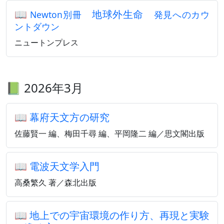
📖
地球外生命
Newton別冊
発見へのカウ
ントダウン
ニュートンプレス
📗 2026年3月
📖
幕府天文方の研究
佐藤賢一 編、梅田千尋 編、平岡隆二 編／思文閣出版
📖
電波天文学入門
高桑繁久 著／森北出版
📖
地上での宇宙環境の作り方、再現と実験