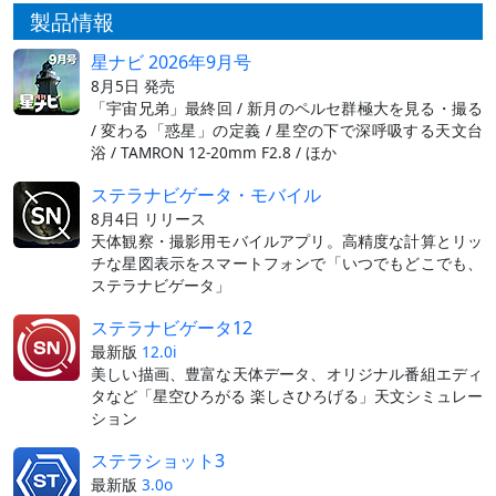
製品情報
星ナビ 2026年9月号
8月5日 発売
「宇宙兄弟」最終回 / 新月のペルセ群極大を見る・撮る
/ 変わる「惑星」の定義 / 星空の下で深呼吸する天文台
浴 / TAMRON 12-20mm F2.8 / ほか
ステラナビゲータ・モバイル
8月4日 リリース
天体観察・撮影用モバイルアプリ。高精度な計算とリッ
チな星図表示をスマートフォンで「いつでもどこでも、
ステラナビゲータ」
ステラナビゲータ12
最新版
12.0i
美しい描画、豊富な天体データ、オリジナル番組エディ
タなど「星空ひろがる 楽しさひろげる」天文シミュレー
ション
ステラショット3
最新版
3.0o