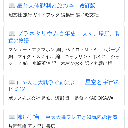
📖
星と天体観測と旅の本
改訂版
昭文社 旅行ガイドブック 編集部 編／昭文社
📖
プラネタリウム百年史
人々、場所、装
置の物語
マシュー・マクマホン 編、ペドロ・M・P・ラポーゾ
編、マイク・スメイル 編、キャサリン・ボイス゠ジャ
シーノ 編、水嶋英治 訳、木村かおる 訳／丸善出版
📖
星空と宇宙の
にゃんこ大戦争でまなぶ！
ヒミツ
ポノス株式会社 監修、渡部潤一 監修／KADOKAWA
📖
怖い宇宙
巨大太陽フレアと磁気嵐の脅威
片岡龍峰 著／早川書房