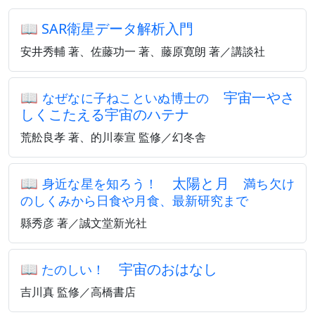
📖
SAR衛星データ解析入門
安井秀輔 著、佐藤功一 著、藤原寛朗 著／講談社
📖
宇宙一やさ
なぜなに子ねこといぬ博士の
しくこたえる宇宙のハテナ
荒舩良孝 著、的川泰宣 監修／幻冬舎
📖
太陽と月
身近な星を知ろう！
満ち欠け
のしくみから日食や月食、最新研究まで
縣秀彦 著／誠文堂新光社
📖
宇宙のおはなし
たのしい！
吉川真 監修／高橋書店