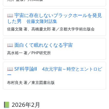
📖
宇宙に存在しないブラックホールを発見
した男
佐藤文隆対話集
佐藤文隆 著、高橋慶太郎 著／京都大学学術出版会
📖
面白くて眠れなくなる宇宙
高水裕一 著／PHP研究所
📖
SF科学論Ⅱ
4次元宇宙～時空とエントロピ
ー
布村良夫 著／東京図書出版
📗 2026年2月