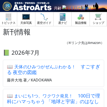
月齢
トピックス
天体写真
星空ガイド
星ナビ
製品情報
ショップ
新刊情報
（※リンク先はAmazon）
📗 2026年7月
📖
すごすぎ
天体のひみつがぜんぶわかる！
る 夜空の図鑑
藤井大地 著／KADOKAWA
📖
100日で理
まいにち1つ、ワクワク発見！
科にハマっちゃう 「地球と宇宙」のはなし