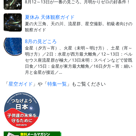
8月12～13日が一番の見ごろ。月明かりゼロの好条件！
夏休み 天体観察ガイド
夏の大三角、天の川、流星群、星空撮影。初級者向けの
観察ガイド
8月の見どころ
金星（夕方～宵）、火星（未明～明け方）、土星（宵～
明け方）／2日：水星が西方最大離角／12～13日：ペル
セウス座流星群が極大／13日未明：スペインなどで皆既
日食／15日：金星が東方最大離角／16日夕方～宵：細い
月と金星が接近／…
「
星空ガイド
」や「
特集一覧
」もご覧ください