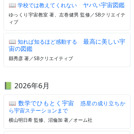
📖
ヤバい宇宙図鑑
学校では教えてくれない
ゆっくり宇宙教室 著、左巻健男 監修／SBクリエイテ
ィブ
📖
最高に美しい宇
知れば知るほど感動する
宙の図鑑
縣秀彦 著／SBクリエイティブ
📗 2026年6月
📖
数学でひもとく宇宙
惑星の成り立ちか
ら宇宙ステーションまで
横山明日希 監修、沼倫加 著／オーム社