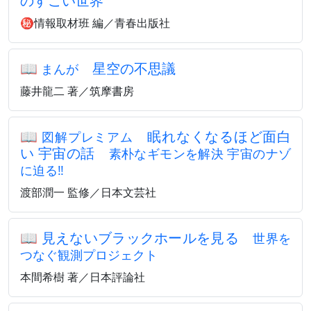
のすごい世界
㊙情報取材班 編／青春出版社
📖
星空の不思議
まんが
藤井龍二 著／筑摩書房
📖
眠れなくなるほど面白
図解プレミアム
い 宇宙の話
素朴なギモンを解決 宇宙のナゾ
に迫る‼
渡部潤一 監修／日本文芸社
📖
見えないブラックホールを見る
世界を
つなぐ観測プロジェクト
本間希樹 著／日本評論社