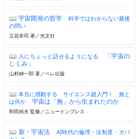
📖
宇宙開発の哲学
科学ではわからない最後
の問い
立花幸司 著／光文社
📖
「宇宙の
人にちょっと話せるようになる
しくみ」
山村紳一郎 著／ベレ出版
📖
本当に感動する サイエンス超入門！ 無と
宇宙は「無」から生まれたのか
は何か
和田純夫 監修／ニュートンプレス
📖
新・宇宙法
AI時代の倫理・法制度・ガバ