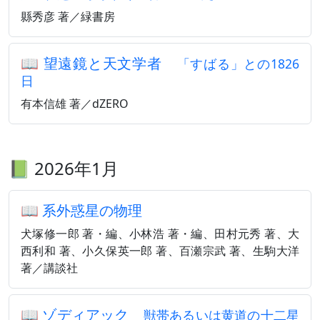
縣秀彦 著／緑書房
📖
望遠鏡と天文学者
「すばる」との1826
日
有本信雄 著／dZERO
📗 2026年1月
📖
系外惑星の物理
犬塚修一郎 著・編、小林浩 著・編、田村元秀 著、大
西利和 著、小久保英一郎 著、百瀬宗武 著、生駒大洋
著／講談社
📖
ゾディアック
獣帯あるいは黄道の十二星