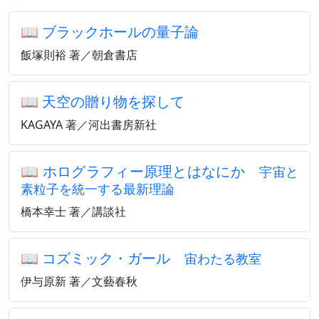
📖
ブラックホールの量子論
飯塚則裕 著／朝倉書店
📖
天空の贈り物を探して
KAGAYA 著／河出書房新社
📖
ホログラフィー原理とはなにか
宇宙と
素粒子を統一する最新理論
橋本幸士 著／講談社
📖
コズミック・ガール
宙わたる教室
伊与原新 著／文藝春秋