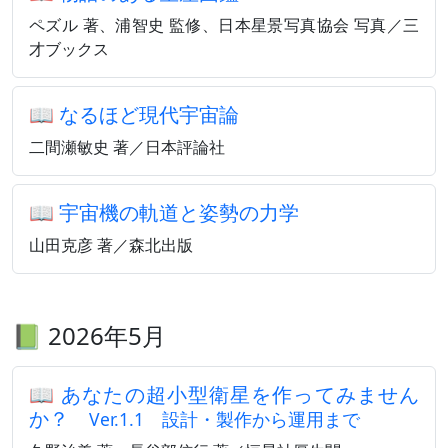
ペズル 著、浦智史 監修、日本星景写真協会 写真／三
才ブックス
📖
なるほど現代宇宙論
二間瀬敏史 著／日本評論社
📖
宇宙機の軌道と姿勢の力学
山田克彦 著／森北出版
📗 2026年5月
📖
あなたの超小型衛星を作ってみません
か？
Ver.1.1 設計・製作から運用まで