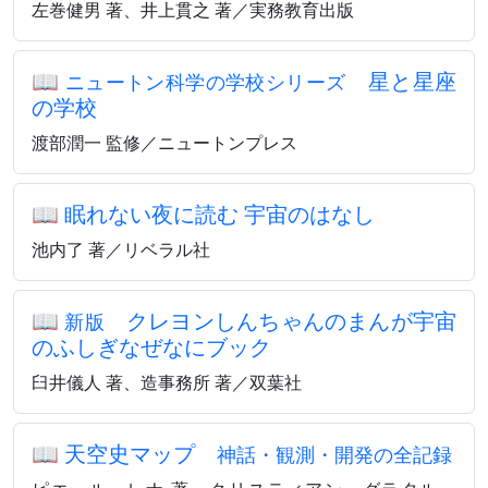
左巻健男 著、井上貫之 著／実務教育出版
📖
星と星座
ニュートン科学の学校シリーズ
の学校
渡部潤一 監修／ニュートンプレス
📖
眠れない夜に読む 宇宙のはなし
池内了 著／リベラル社
📖
クレヨンしんちゃんのまんが宇宙
新版
のふしぎなぜなにブック
臼井儀人 著、造事務所 著／双葉社
📖
天空史マップ
神話・観測・開発の全記録