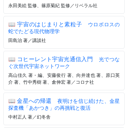
永田美絵 監修、篠原菊紀 監修／リベラル社
📖
宇宙のはじまりと素粒子
ウロボロスの
蛇でたどる現代物理学
田島治 著／講談社
📖
コヒーレント宇宙光通信入門
光でつな
ぐ次世代宇宙ネットワーク
高山佳久 著・編、安藤俊行 著、向井達也 著、原口英
介 著、竹中秀樹 著、倉伸宏 著／コロナ社
📖
金星への帰還
夜明けを信じ続けた、金星
探査機「あかつき」の再挑戦と復活
中村正人 著／幻冬舎