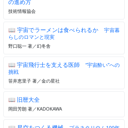
の進め方
技術情報協会
📖
宇宙でラーメンは食べられるか
宇宙暮
らしのロマンと現実
野口聡一 著／幻冬舎
📖
宇宙飛行士を支える医師
“宇宙酔い”への
挑戦
笹井恵里子 著／金の星社
📖
旧暦大全
岡田芳朗 著／KADOKAWA
📖
星空をつくる機械
プラネタリウム100年