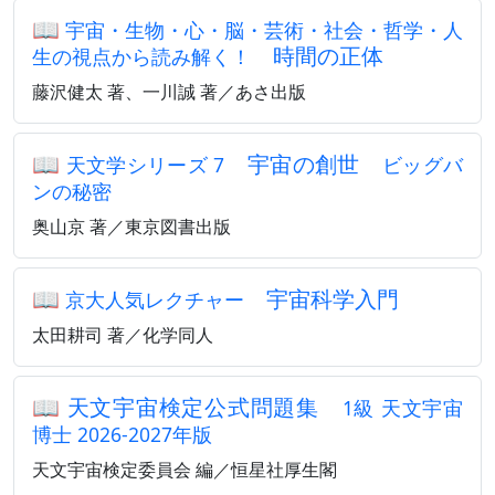
📖
宇宙・生物・心・脳・芸術・社会・哲学・人
時間の正体
生の視点から読み解く！
藤沢健太 著、一川誠 著／あさ出版
📖
宇宙の創世
天文学シリーズ 7
ビッグバ
ンの秘密
奥山京 著／東京図書出版
📖
宇宙科学入門
京大人気レクチャー
太田耕司 著／化学同人
📖
天文宇宙検定公式問題集
1級 天文宇宙
博士 2026-2027年版
天文宇宙検定委員会 編／恒星社厚生閣