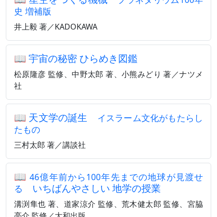
史 増補版
井上毅 著／KADOKAWA
📖
宇宙の秘密 ひらめき図鑑
松原隆彦 監修、中野太郎 著、小熊みどり 著／ナツメ
社
📖
天文学の誕生
イスラーム文化がもたらし
たもの
三村太郎 著／講談社
📖
46億年前から100年先までの地球が見渡せ
いちばんやさしい 地学の授業
る
溝渕隼也 著、道家涼介 監修、荒木健太郎 監修、宮脇
亮介 監修／大和出版