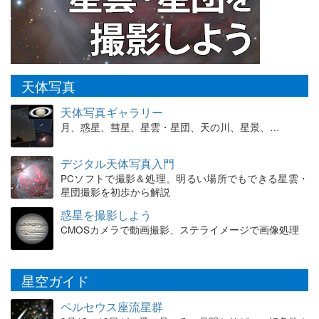
天体写真
天体写真ギャラリー
月、惑星、彗星、星雲・星団、天の川、星景、…
デジタル天体写真入門
PCソフトで撮影＆処理。明るい場所でもできる星雲・
星団撮影を初歩から解説
惑星を撮影しよう
CMOSカメラで動画撮影、ステライメージで画像処理
星空ガイド
ペルセウス座流星群