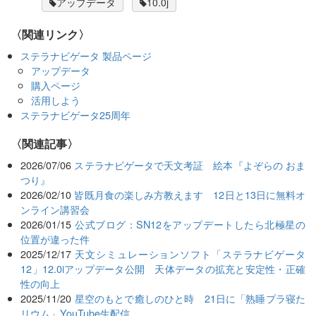
アップデータ
10.0j
〈関連リンク〉
ステラナビゲータ 製品ページ
アップデータ
購入ページ
活用しよう
ステラナビゲータ25周年
関連記事
2026/07/06
ステラナビゲータで天文考証 絵本『よぞらの おま
つり』
2026/02/10
皆既月食の楽しみ方教えます 12日と13日に無料オ
ンライン講習会
2026/01/15
公式ブログ：SN12をアップデートしたら北極星の
位置が違った件
2025/12/17
天文シミュレーションソフト「ステラナビゲータ
12」12.0iアップデータ公開 天体データの拡充と安定性・正確
性の向上
2025/11/20
星空のもとで癒しのひと時 21日に「熟睡プラ寝た
リウム」YouTube生配信