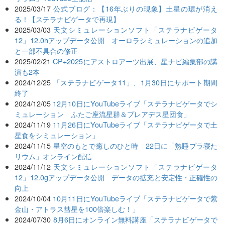
2025/03/17
公式ブログ：【16年ぶりの現象】土星の環が消え
る！【ステラナビゲータで再現】
2025/03/03
天文シミュレーションソフト「ステラナビゲータ
12」12.0hアップデータ公開 オーロラシミュレーションの追加
と一部不具合の修正
2025/02/21
CP+2025にアストロアーツ出展、星ナビ編集部の講
演も2本
2024/12/25
「ステラナビゲータ11」、1月30日にサポート期間
終了
2024/12/05
12月10日にYouTubeライブ「ステラナビゲータでシ
ミュレーション ふたご座流星群＆プレアデス星団食」
2024/11/19
11月26日にYouTubeライブ「ステラナビゲータで土
星食をシミュレーション」
2024/11/15
星空のもとで癒しのひと時 22日に「熟睡プラ寝た
リウム」オンライン配信
2024/11/12
天文シミュレーションソフト「ステラナビゲータ
12」12.0gアップデータ公開 データの拡充と安定性・正確性の
向上
2024/10/04
10月11日にYouTubeライブ「ステラナビゲータで紫
金山・アトラス彗星を100倍楽しむ！」
2024/07/30
8月6日にオンライン無料講座「ステラナビゲータで