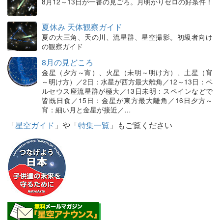
8月12～13日が一番の見ごろ。月明かりゼロの好条件！
夏休み 天体観察ガイド
夏の大三角、天の川、流星群、星空撮影。初級者向け
の観察ガイド
8月の見どころ
金星（夕方～宵）、火星（未明～明け方）、土星（宵
～明け方）／2日：水星が西方最大離角／12～13日：ペ
ルセウス座流星群が極大／13日未明：スペインなどで
皆既日食／15日：金星が東方最大離角／16日夕方～
宵：細い月と金星が接近／…
「
星空ガイド
」や「
特集一覧
」もご覧ください