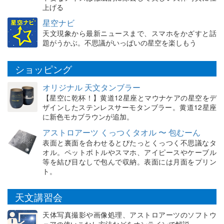
上げる
星空ナビ
天文現象から最新ニュースまで、スマホをかざすと話
題がうかぶ。不思議がいっぱいの星空を楽しもう
ショッピング
オリジナル 天文タンブラー
【星空に乾杯！】黄道12星座とマウナケアの星空をデ
ザインしたステンレスサーモタンブラー。黄道12星座
に新色モカブラウンが追加。
アストロアーツ くっつくタオル 〜 包むーん
表面と裏面を合わせるとぴたっとくっつく不思議なタ
オル。ペットボトルやスマホ、アイピースやケーブル
等を結び目なしで包んで収納。表面には月面をプリン
ト。
天文講習会
天体写真撮影や画像処理、アストロアーツのソフトウ
ェアの使いこなし方法などをオンラインで解説