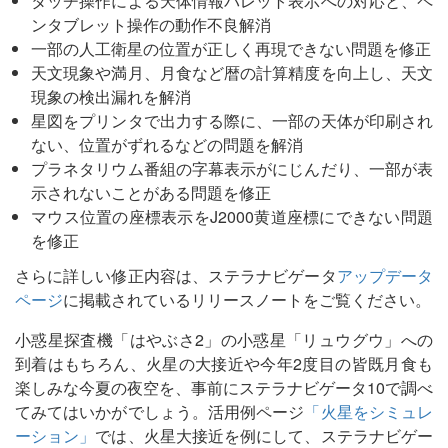
タッチ操作による天体情報パレット表示への対応と、ペ
ンタブレット操作の動作不良解消
一部の人工衛星の位置が正しく再現できない問題を修正
天文現象や満月、月食など暦の計算精度を向上し、天文
現象の検出漏れを解消
星図をプリンタで出力する際に、一部の天体が印刷され
ない、位置がずれるなどの問題を解消
プラネタリウム番組の字幕表示がにじんだり、一部が表
示されないことがある問題を修正
マウス位置の座標表示をJ2000黄道座標にできない問題
を修正
さらに詳しい修正内容は、ステラナビゲータ
アップデータ
ページ
に掲載されているリリースノートをご覧ください。
小惑星探査機「はやぶさ2」の小惑星「リュウグウ」への
到着はもちろん、火星の大接近や今年2度目の皆既月食も
楽しみな今夏の夜空を、事前にステラナビゲータ10で調べ
てみてはいかがでしょう。活用例ページ
「火星をシミュレ
ーション」
では、火星大接近を例にして、ステラナビゲー