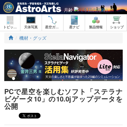
月齢
トピックス
天体写真
星空ガイド
星ナビ
製品情報
ショップ
ト
機材・グッズ
ッ
プ
PCで星空を楽しむソフト「ステラナ
ビゲータ10」の10.0jアップデータを
公開