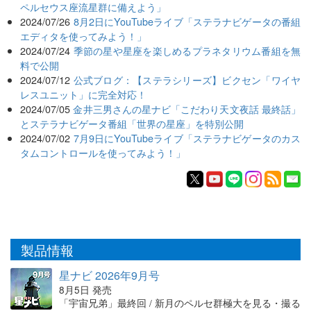
ペルセウス座流星群に備えよう」
2024/07/26
8月2日にYouTubeライブ「ステラナビゲータの番組
エディタを使ってみよう！」
2024/07/24
季節の星や星座を楽しめるプラネタリウム番組を無
料で公開
2024/07/12
公式ブログ：【ステラシリーズ】ビクセン「ワイヤ
レスユニット」に完全対応！
2024/07/05
金井三男さんの星ナビ「こだわり天文夜話 最終話」
とステラナビゲータ番組「世界の星座」を特別公開
2024/07/02
7月9日にYouTubeライブ「ステラナビゲータのカス
タムコントロールを使ってみよう！」
製品情報
星ナビ 2026年9月号
8月5日 発売
「宇宙兄弟」最終回 / 新月のペルセ群極大を見る・撮る