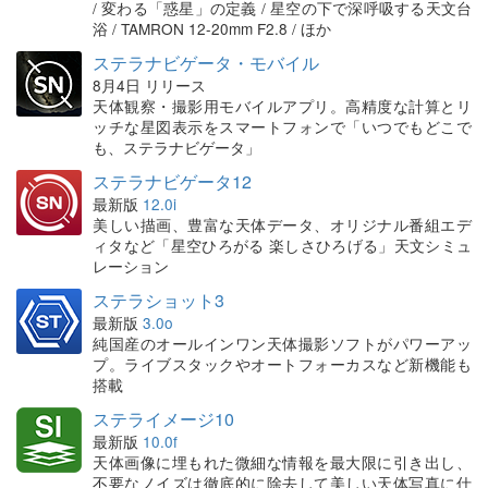
/ 変わる「惑星」の定義 / 星空の下で深呼吸する天文台
浴 / TAMRON 12-20mm F2.8 / ほか
ステラナビゲータ・モバイル
8月4日 リリース
天体観察・撮影用モバイルアプリ。高精度な計算とリ
ッチな星図表示をスマートフォンで「いつでもどこで
も、ステラナビゲータ」
ステラナビゲータ12
最新版
12.0i
美しい描画、豊富な天体データ、オリジナル番組エデ
ィタなど「星空ひろがる 楽しさひろげる」天文シミュ
レーション
ステラショット3
最新版
3.0o
純国産のオールインワン天体撮影ソフトがパワーアッ
プ。ライブスタックやオートフォーカスなど新機能も
搭載
ステライメージ10
最新版
10.0f
天体画像に埋もれた微細な情報を最大限に引き出し、
不要なノイズは徹底的に除去して美しい天体写真に仕