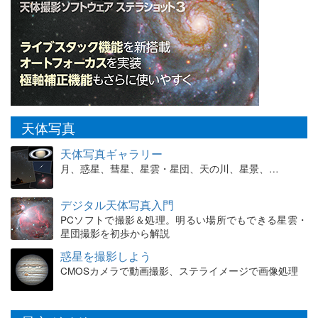
天体写真
天体写真ギャラリー
月、惑星、彗星、星雲・星団、天の川、星景、…
デジタル天体写真入門
PCソフトで撮影＆処理。明るい場所でもできる星雲・
星団撮影を初歩から解説
惑星を撮影しよう
CMOSカメラで動画撮影、ステライメージで画像処理