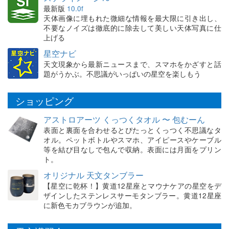
最新版
10.0f
天体画像に埋もれた微細な情報を最大限に引き出し、
不要なノイズは徹底的に除去して美しい天体写真に仕
上げる
星空ナビ
天文現象から最新ニュースまで、スマホをかざすと話
題がうかぶ。不思議がいっぱいの星空を楽しもう
ショッピング
アストロアーツ くっつくタオル 〜 包むーん
表面と裏面を合わせるとぴたっとくっつく不思議なタ
オル。ペットボトルやスマホ、アイピースやケーブル
等を結び目なしで包んで収納。表面には月面をプリン
ト。
オリジナル 天文タンブラー
【星空に乾杯！】黄道12星座とマウナケアの星空をデ
ザインしたステンレスサーモタンブラー。黄道12星座
に新色モカブラウンが追加。