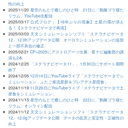
性の向上
2025/11/20
星空のもとで癒しのひと時 21日に「熟睡プラ寝た
リウム」YouTube生配信
2025/03/17
公式ブログ：【16年ぶりの現象】土星の環が消え
る！【ステラナビゲータで再現】
2025/03/03
天文シミュレーションソフト「ステラナビゲータ
12」12.0hアップデータ公開 オーロラシミュレーションの追加
と一部不具合の修正
2025/02/21
CP+2025にアストロアーツ出展、星ナビ編集部の講
演も2本
2024/12/25
「ステラナビゲータ11」、1月30日にサポート期間
終了
2024/12/05
12月10日にYouTubeライブ「ステラナビゲータでシ
ミュレーション ふたご座流星群＆プレアデス星団食」
2024/11/19
11月26日にYouTubeライブ「ステラナビゲータで土
星食をシミュレーション」
2024/11/15
星空のもとで癒しのひと時 22日に「熟睡プラ寝た
リウム」オンライン配信
2024/11/12
天文シミュレーションソフト「ステラナビゲータ
12」12.0gアップデータ公開 データの拡充と安定性・正確性の
向上