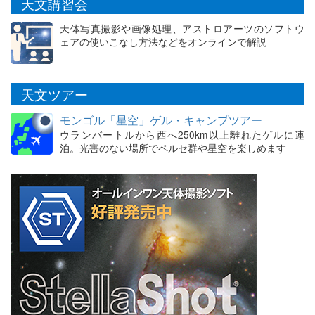
天文講習会
天体写真撮影や画像処理、アストロアーツのソフトウ
ェアの使いこなし方法などをオンラインで解説
天文ツアー
モンゴル「星空」ゲル・キャンプツアー
ウランバートルから西へ250km以上離れたゲルに連
泊。光害のない場所でペルセ群や星空を楽しめます