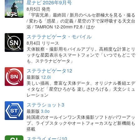
星ナビ 2026年9月号
8月5日 発売
「宇宙兄弟」最終回 / 新月のペルセ群極大を見る・撮る
/ 変わる「惑星」の定義 / 星空の下で深呼吸する天文台
浴 / TAMRON 12-20mm F2.8 / ほか
ステラナビゲータ・モバイル
8月4日 リリース
天体観察・撮影用モバイルアプリ。高精度な計算とリ
ッチな星図表示をスマートフォンで「いつでもどこで
も、ステラナビゲータ」
ステラナビゲータ12
最新版
12.0i
美しい描画、豊富な天体データ、オリジナル番組エデ
ィタなど「星空ひろがる 楽しさひろげる」天文シミュ
レーション
ステラショット3
最新版
3.0o
純国産のオールインワン天体撮影ソフトがパワーアッ
プ。ライブスタックやオートフォーカスなど新機能も
搭載
ステライメージ10