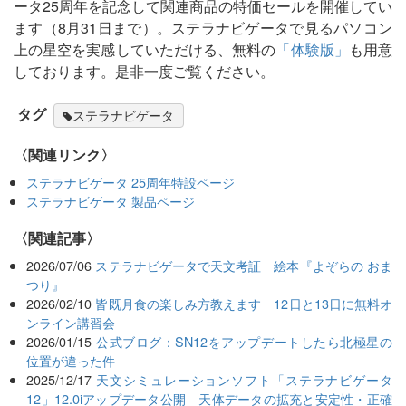
ータ25周年を記念して関連商品の特価セールを開催してい
ます（8月31日まで）。ステラナビゲータで見るパソコン
上の星空を実感していただける、無料の
「体験版」
も用意
しております。是非一度ご覧ください。
タグ
ステラナビゲータ
〈関連リンク〉
ステラナビゲータ 25周年特設ページ
ステラナビゲータ 製品ページ
関連記事
2026/07/06
ステラナビゲータで天文考証 絵本『よぞらの おま
つり』
2026/02/10
皆既月食の楽しみ方教えます 12日と13日に無料オ
ンライン講習会
2026/01/15
公式ブログ：SN12をアップデートしたら北極星の
位置が違った件
2025/12/17
天文シミュレーションソフト「ステラナビゲータ
12」12.0iアップデータ公開 天体データの拡充と安定性・正確