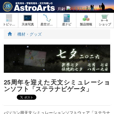
月齢
トピックス
天体写真
星空ガイド
星ナビ
製品情報
ショップ
ト
機材・グッズ
ッ
プ
25周年を迎えた天文シミュレーショ
ンソフト「ステラナビゲータ」
パソコン用天文シミュレーションソフトウェア「ステラナ