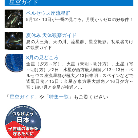
星空ガイド
ペルセウス座流星群
8月12～13日が一番の見ごろ。月明かりゼロの好条件！
夏休み 天体観察ガイド
夏の大三角、天の川、流星群、星空撮影。初級者向け
の観察ガイド
8月の見どころ
金星（夕方～宵）、火星（未明～明け方）、土星（宵
～明け方）／2日：水星が西方最大離角／12～13日：ペ
ルセウス座流星群が極大／13日未明：スペインなどで
皆既日食／15日：金星が東方最大離角／16日夕方～
宵：細い月と金星が接近／…
「
星空ガイド
」や「
特集一覧
」もご覧ください