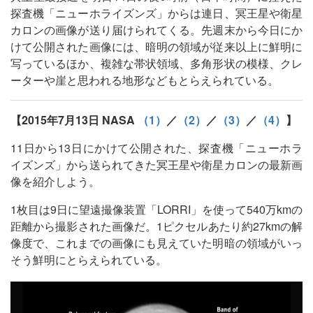
探査機「ニューホライズンズ」からは連日、冥王星や衛星
カロンの画像が送り届けられてくる。先週末から今日にか
けて公開された画像には、暗明の領域が従来以上に鮮明に
写っているほか、複雑な帯状領域、多角形状の模様、クレ
ーターや崖と思われる地形などもとらえられている。
【2015年7月13日 NASA
（1）
／
（2）
／
（3）
／
（4）
】
11日から13日にかけて公開された、探査機「ニューホラ
イズンズ」から送られてきた冥王星や衛星カロンの最新画
像を紹介しよう。
1枚目は9日に望遠撮像装置「LORRI」を使って540万kmの
距離から撮影された画像だ。1ピクセルあたり約27kmの解
像度で、これまでの画像にも見えていた明暗の領域がいっ
そう鮮明にとらえられている。