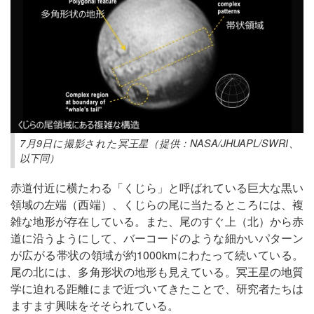
7月9日に撮影された冥王星（提供：NASA/JHUAPL/SWRI、
以下同）
赤道付近に横たわる「くじら」と呼ばれている巨大な黒い
領域の左端（西端）、くじらの尾に当たるところには、複
雑な地形が存在している。また、尾のすぐ上（北）から赤
道に沿うようにして、バーコードのような細かいパターン
が広がる帯状の領域が約1000kmにわたって続いている。
尾の北には、多角形状の地形も見えている。冥王星の地質
学に迫れる距離にまで近づいてきたことで、研究者たちは
ますます興味をそそられている。