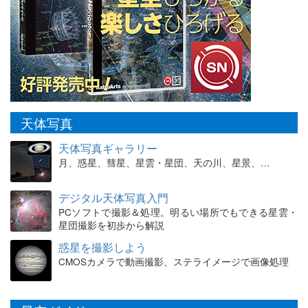
天体写真
天体写真ギャラリー
月、惑星、彗星、星雲・星団、天の川、星景、…
デジタル天体写真入門
PCソフトで撮影＆処理。明るい場所でもできる星雲・
星団撮影を初歩から解説
惑星を撮影しよう
CMOSカメラで動画撮影、ステライメージで画像処理