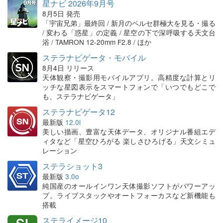
星ナビ 2026年9月号
8月5日 発売
「宇宙兄弟」最終回 / 新月のペルセ群極大を見る・撮る
/ 変わる「惑星」の定義 / 星空の下で深呼吸する天文台
浴 / TAMRON 12-20mm F2.8 / ほか
ステラナビゲータ・モバイル
8月4日 リリース
天体観察・撮影用モバイルアプリ。高精度な計算とリ
ッチな星図表示をスマートフォンで「いつでもどこで
も、ステラナビゲータ」
ステラナビゲータ12
最新版
12.0i
美しい描画、豊富な天体データ、オリジナル番組エデ
ィタなど「星空ひろがる 楽しさひろげる」天文シミュ
レーション
ステラショット3
最新版
3.0o
純国産のオールインワン天体撮影ソフトがパワーアッ
プ。ライブスタックやオートフォーカスなど新機能も
搭載
ステライメージ10