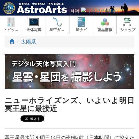
月齢
トピックス
天体写真
星空ガイド
星ナビ
製品情報
ショップ
ト
太陽系
ッ
プ
ニューホライズンズ、いよいよ明日
冥王星に最接近
冥王星最接近を明日14日の夜9時前（日本時間）に控えた