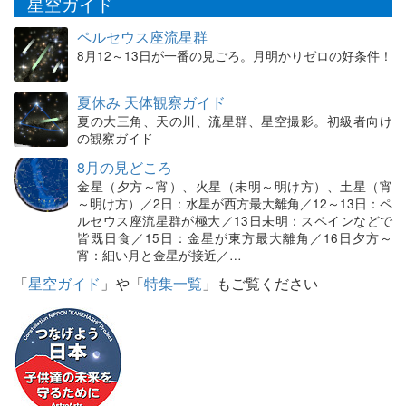
星空ガイド
ペルセウス座流星群
8月12～13日が一番の見ごろ。月明かりゼロの好条件！
夏休み 天体観察ガイド
夏の大三角、天の川、流星群、星空撮影。初級者向け
の観察ガイド
8月の見どころ
金星（夕方～宵）、火星（未明～明け方）、土星（宵
～明け方）／2日：水星が西方最大離角／12～13日：ペ
ルセウス座流星群が極大／13日未明：スペインなどで
皆既日食／15日：金星が東方最大離角／16日夕方～
宵：細い月と金星が接近／…
「
星空ガイド
」や「
特集一覧
」もご覧ください