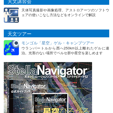
天文講習会
天体写真撮影や画像処理、アストロアーツのソフトウ
ェアの使いこなし方法などをオンラインで解説
天文ツアー
モンゴル「星空」ゲル・キャンプツアー
ウランバートルから西へ250km以上離れたゲルに連
泊。光害のない場所でペルセ群や星空を楽しめます