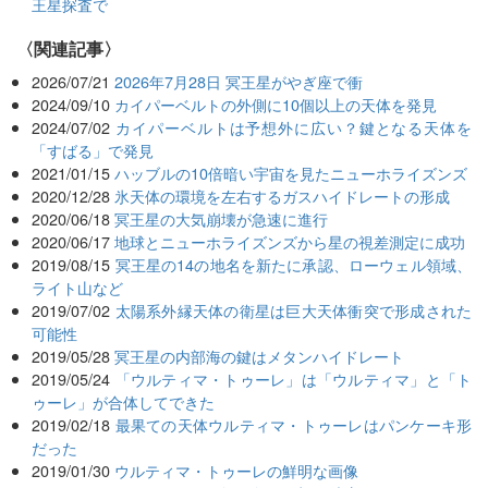
王星探査で
関連記事
2026/07/21
2026年7月28日 冥王星がやぎ座で衝
2024/09/10
カイパーベルトの外側に10個以上の天体を発見
2024/07/02
カイパーベルトは予想外に広い？鍵となる天体を
「すばる」で発見
2021/01/15
ハッブルの10倍暗い宇宙を見たニューホライズンズ
2020/12/28
氷天体の環境を左右するガスハイドレートの形成
2020/06/18
冥王星の大気崩壊が急速に進行
2020/06/17
地球とニューホライズンズから星の視差測定に成功
2019/08/15
冥王星の14の地名を新たに承認、ローウェル領域、
ライト山など
2019/07/02
太陽系外縁天体の衛星は巨大天体衝突で形成された
可能性
2019/05/28
冥王星の内部海の鍵はメタンハイドレート
2019/05/24
「ウルティマ・トゥーレ」は「ウルティマ」と「ト
ゥーレ」が合体してできた
2019/02/18
最果ての天体ウルティマ・トゥーレはパンケーキ形
だった
2019/01/30
ウルティマ・トゥーレの鮮明な画像