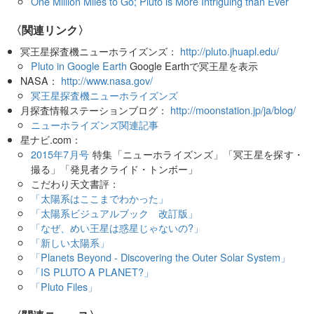
One Million Miles to Go; Pluto is More Intriguing than Ever
〈関連リンク〉
冥王星探査機ニューホライズンズ：
http://pluto.jhuapl.edu/
Pluto in Google Earth
Google Earthで冥王星を表示
NASA：
http://www.nasa.gov/
冥王星探査機ニューホライズンズ
月探査情報ステーションブログ：
http://moonstation.jp/ja/blog/
ニューホライズンズ関連記事
星ナビ.com：
2015年7月号
特集「ニューホライズンズ」「冥王星を探す・
撮る」「発見者クライド・トンボー」
こだわり天文書評：
「太陽系はここまでわかった」
「太陽系ビジュアルブック 改訂版」
「なぜ、めい王星は惑星じゃないの?」
「新しい太陽系」
「Planets Beyond - Discovering the Outer Solar System」
「IS PLUTO A PLANET?」
「Pluto Files」