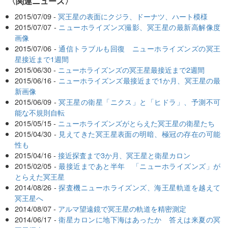
〈関連ニュース〉
2015/07/09 -
冥王星の表面にクジラ、ドーナツ、ハート模様
2015/07/07 -
ニューホライズンズ撮影、冥王星の最新高解像度
画像
2015/07/06 -
通信トラブルも回復 ニューホライズンズの冥王
星接近まで1週間
2015/06/30 -
ニューホライズンズの冥王星最接近まで2週間
2015/06/16 -
ニューホライズンズ最接近まで1か月、冥王星の最
新画像
2015/06/09 -
冥王星の衛星「ニクス」と「ヒドラ」、予測不可
能な不規則自転
2015/05/15 -
ニューホライズンズがとらえた冥王星の衛星たち
2015/04/30 -
見えてきた冥王星表面の明暗、極冠の存在の可能
性も
2015/04/16 -
接近探査まで3か月、冥王星と衛星カロン
2015/02/05 -
最接近まであと半年 「ニューホライズンズ」が
とらえた冥王星
2014/08/26 -
探査機ニューホライズンズ、海王星軌道を越えて
冥王星へ
2014/08/07 -
アルマ望遠鏡で冥王星の軌道を精密測定
2014/06/17 -
衛星カロンに地下海はあったか 答えは来夏の冥