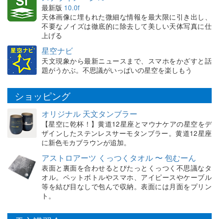
最新版
10.0f
天体画像に埋もれた微細な情報を最大限に引き出し、
不要なノイズは徹底的に除去して美しい天体写真に仕
上げる
星空ナビ
天文現象から最新ニュースまで、スマホをかざすと話
題がうかぶ。不思議がいっぱいの星空を楽しもう
ショッピング
オリジナル 天文タンブラー
【星空に乾杯！】黄道12星座とマウナケアの星空をデ
ザインしたステンレスサーモタンブラー。黄道12星座
に新色モカブラウンが追加。
アストロアーツ くっつくタオル 〜 包むーん
表面と裏面を合わせるとぴたっとくっつく不思議なタ
オル。ペットボトルやスマホ、アイピースやケーブル
等を結び目なしで包んで収納。表面には月面をプリン
ト。