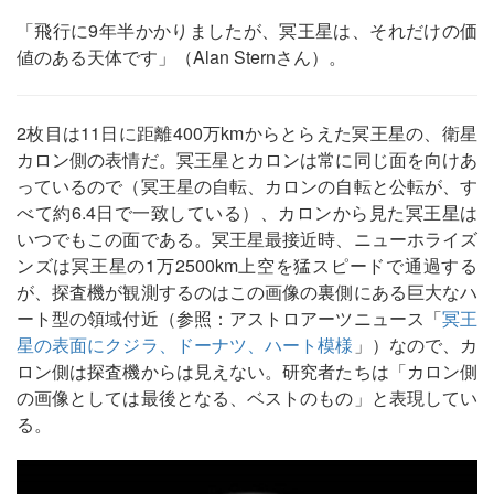
「飛行に9年半かかりましたが、冥王星は、それだけの価
値のある天体です」（Alan Sternさん）。
2枚目は11日に距離400万kmからとらえた冥王星の、衛星
カロン側の表情だ。冥王星とカロンは常に同じ面を向けあ
っているので（冥王星の自転、カロンの自転と公転が、す
べて約6.4日で一致している）、カロンから見た冥王星は
いつでもこの面である。冥王星最接近時、ニューホライズ
ンズは冥王星の1万2500km上空を猛スピードで通過する
が、探査機が観測するのはこの画像の裏側にある巨大なハ
ート型の領域付近（参照：アストロアーツニュース「
冥王
星の表面にクジラ、ドーナツ、ハート模様
」）なので、カ
ロン側は探査機からは見えない。研究者たちは「カロン側
の画像としては最後となる、ベストのもの」と表現してい
る。