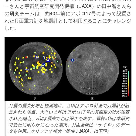
一さんと宇宙航空研究開発機構（JAXA）の田中智さんら
の研究チームは、約40年前にアポロ17号によって設置さ
れた月面重力計を地震計として利用することにチャレンジ
した。
月震の震央分布と観測地点。△印はアポロ計画で月震計が設
置された地点、大きい△印はアポロ17号の月面重力計が設置
された地点、○印は震央で色は深さを表す。青枠○印は本研究
で新たに明らかになった震央。月面画像は「かぐや」のデー
タを使用。クリックで拡大（提供：JAXA、以下同）