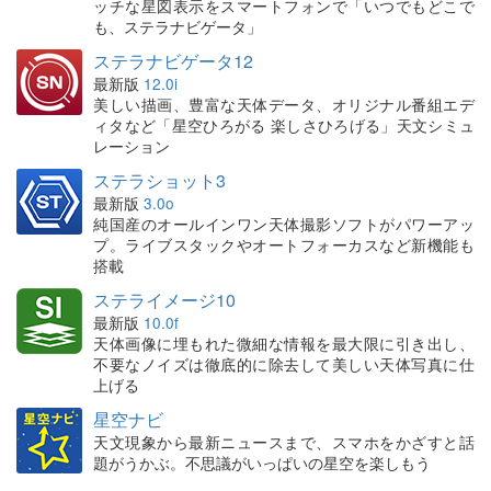
ッチな星図表示をスマートフォンで「いつでもどこで
も、ステラナビゲータ」
ステラナビゲータ12
最新版
12.0i
美しい描画、豊富な天体データ、オリジナル番組エデ
ィタなど「星空ひろがる 楽しさひろげる」天文シミュ
レーション
ステラショット3
最新版
3.0o
純国産のオールインワン天体撮影ソフトがパワーアッ
プ。ライブスタックやオートフォーカスなど新機能も
搭載
ステライメージ10
最新版
10.0f
天体画像に埋もれた微細な情報を最大限に引き出し、
不要なノイズは徹底的に除去して美しい天体写真に仕
上げる
星空ナビ
天文現象から最新ニュースまで、スマホをかざすと話
題がうかぶ。不思議がいっぱいの星空を楽しもう