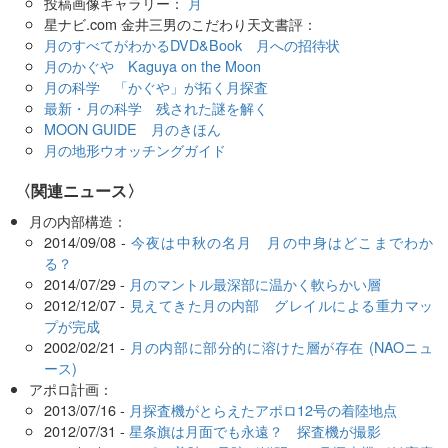
投稿画像ギャラリー：
月
星ナビ.com 金井三男のこだわり天文書評：
月のすべてがわかるDVD&Book 月への招待状
月のかぐや Kaguya on the Moon
月の科学 「かぐや」が拓く月探査
最新・月の科学 残された謎を解く
MOON GUIDE 月のきほん
月の地形ウオッチングガイド
〈関連ニュース〉
月の内部構造：
2014/09/08 -
今夜は中秋の名月 月の中身はどこまでわか
る？
2014/07/29 -
月のマントル最深部に温かく軟らかい層
2012/12/07 -
見えてきた月の内部 グレイルによる重力マッ
プが完成
2002/02/21 -
月の内部に部分的に溶けた層が存在 (NAOニュ
ース)
アポロ計画：
2013/07/16 -
月探査機がとらえたアポロ12号の着陸地点
2012/07/31 -
星条旗は月面でも永遠？ 探査機が撮影