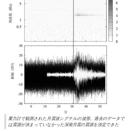
重力計で観測された月震波シグナルの波形。過去のデータで
は震源が決まっていなかった深発月震の震源を決定できた