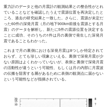
重力計のデータと他の月震計の観測結果との整合性がとれ
ていることなどを確認したうえで震源位置を再決定したと
ころ、過去の研究結果と一致した。さらに、震源が未定だ
った60件の深発月震（月の地下900km前後を震源とする月
震）のデータを解析し、新たに5件の震源位置を決定する
ことに成功、そのうちの1件は月の裏側で発生した深発月
震であることもわかった。
これまで月の裏側における深発月震は8つしか特定されて
おらず、とても珍しい現象といえる。裏側で深発月震が少
ない原因はよくわかっていないが、表側と裏側で深発月震
の活動性が違うという可能性、もしくは月の内部に月震波
の伝搬を阻害する層があるために表側の観測点に届かない
という可能性などが指摘されている。