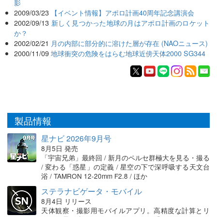
影
2009/03/23
【イベント情報】アポロ計画40周年記念講演会
2002/09/13
新しく見つかった地球の月はアポロ計画のロケット
か？
2002/02/21
月の内部に部分的に溶けた層が存在 (NAOニュース)
2000/11/09
地球衝突の危険をはらむ地球近傍天体2000 SG344
製品情報
星ナビ 2026年9月号
8月5日 発売
「宇宙兄弟」最終回 / 新月のペルセ群極大を見る・撮る
/ 変わる「惑星」の定義 / 星空の下で深呼吸する天文台
浴 / TAMRON 12-20mm F2.8 / ほか
ステラナビゲータ・モバイル
8月4日 リリース
天体観察・撮影用モバイルアプリ。高精度な計算とリ