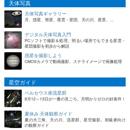
天体写真
天体写真ギャラリー
月、惑星、彗星、星雲・星団、天の川、星景、…
デジタル天体写真入門
PCソフトで撮影＆処理。明るい場所でもできる星雲・
星団撮影を初歩から解説
惑星を撮影しよう
CMOSカメラで動画撮影、ステライメージで画像処理
星空ガイド
ペルセウス座流星群
8月12～13日が一番の見ごろ。月明かりゼロの好条件！
夏休み 天体観察ガイド
夏の大三角、天の川、流星群、星空撮影。初級者向け
の観察ガイド