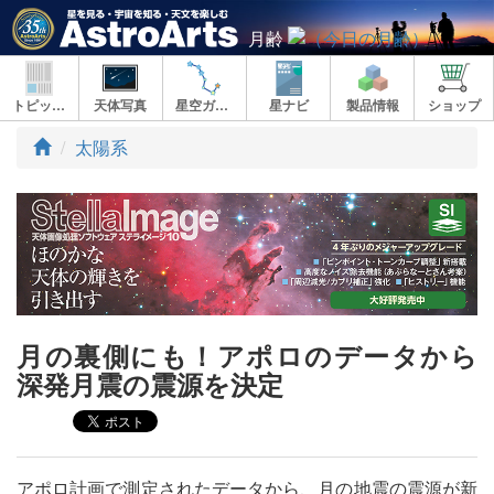
月齢
トピックス
天体写真
星空ガイド
星ナビ
製品情報
ショップ
ト
太陽系
ッ
プ
月の裏側にも！アポロのデータから
深発月震の震源を決定
アポロ計画で測定されたデータから、月の地震の震源が新