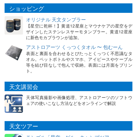
ショッピング
オリジナル 天文タンブラー
【星空に乾杯！】黄道12星座とマウナケアの星空をデ
ザインしたステンレスサーモタンブラー。黄道12星座
に新色モカブラウンが追加。
アストロアーツ くっつくタオル 〜 包むーん
表面と裏面を合わせるとぴたっとくっつく不思議なタ
オル。ペットボトルやスマホ、アイピースやケーブル
等を結び目なしで包んで収納。表面には月面をプリン
ト。
天文講習会
天体写真撮影や画像処理、アストロアーツのソフトウ
ェアの使いこなし方法などをオンラインで解説
天文ツアー