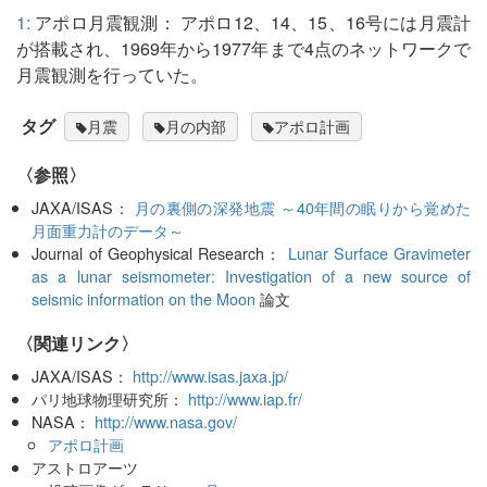
1:
アポロ月震観測： アポロ12、14、15、16号には月震計
が搭載され、1969年から1977年まで4点のネットワークで
月震観測を行っていた。
タグ
月震
月の内部
アポロ計画
〈参照〉
JAXA/ISAS：
月の裏側の深発地震 ～40年間の眠りから覚めた
月面重力計のデータ～
Journal of Geophysical Research：
Lunar Surface Gravimeter
as a lunar seismometer: Investigation of a new source of
seismic information on the Moon
論文
〈関連リンク〉
JAXA/ISAS：
http://www.isas.jaxa.jp/
パリ地球物理研究所：
http://www.iap.fr/
NASA：
http://www.nasa.gov/
アポロ計画
アストロアーツ