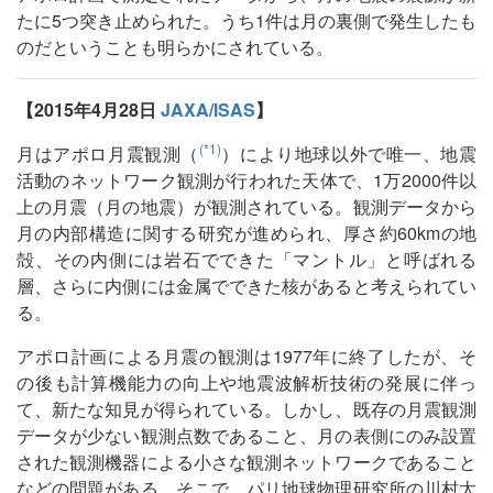
たに5つ突き止められた。うち1件は月の裏側で発生したも
のだということも明らかにされている。
【2015年4月28日
JAXA/ISAS
】
(*1)
月はアポロ月震観測（
）により地球以外で唯一、地震
活動のネットワーク観測が行われた天体で、1万2000件以
上の月震（月の地震）が観測されている。観測データから
月の内部構造に関する研究が進められ、厚さ約60kmの地
殻、その内側には岩石でできた「マントル」と呼ばれる
層、さらに内側には金属でできた核があると考えられてい
る。
アポロ計画による月震の観測は1977年に終了したが、そ
の後も計算機能力の向上や地震波解析技術の発展に伴っ
て、新たな知見が得られている。しかし、既存の月震観測
データが少ない観測点数であること、月の表側にのみ設置
された観測機器による小さな観測ネットワークであること
などの問題がある。そこで、パリ地球物理研究所の川村太