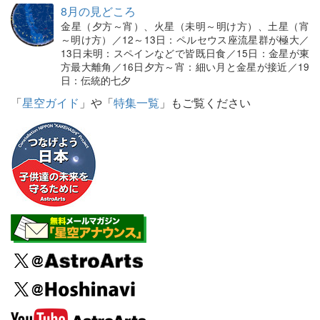
8月の見どころ
金星（夕方～宵）、火星（未明～明け方）、土星（宵
～明け方）／12～13日：ペルセウス座流星群が極大／
13日未明：スペインなどで皆既日食／15日：金星が東
方最大離角／16日夕方～宵：細い月と金星が接近／19
日：伝統的七夕
「
星空ガイド
」や「
特集一覧
」もご覧ください