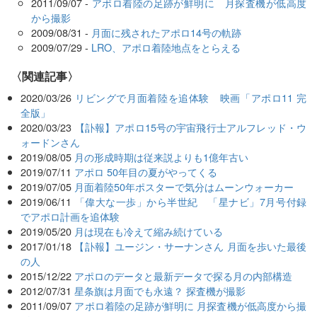
2011/09/07 -
アポロ着陸の足跡が鮮明に 月探査機が低高度
から撮影
2009/08/31 -
月面に残されたアポロ14号の軌跡
2009/07/29 -
LRO、アポロ着陸地点をとらえる
関連記事
2020/03/26
リビングで月面着陸を追体験 映画「アポロ11 完
全版」
2020/03/23
【訃報】アポロ15号の宇宙飛行士アルフレッド・ウ
ォードンさん
2019/08/05
月の形成時期は従来説よりも1億年古い
2019/07/11
アポロ 50年目の夏がやってくる
2019/07/05
月面着陸50年ポスターで気分はムーンウォーカー
2019/06/11
「偉大な一歩」から半世紀 「星ナビ」7月号付録
でアポロ計画を追体験
2019/05/20
月は現在も冷えて縮み続けている
2017/01/18
【訃報】ユージン・サーナンさん 月面を歩いた最後
の人
2015/12/22
アポロのデータと最新データで探る月の内部構造
2012/07/31
星条旗は月面でも永遠？ 探査機が撮影
2011/09/07
アポロ着陸の足跡が鮮明に 月探査機が低高度から撮