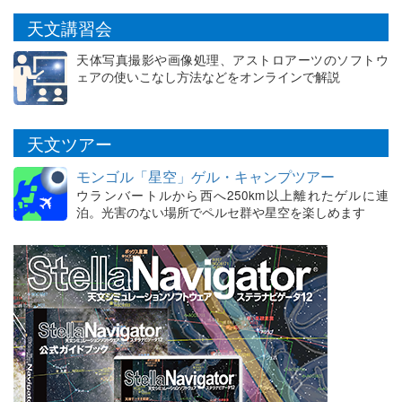
天文講習会
天体写真撮影や画像処理、アストロアーツのソフトウ
ェアの使いこなし方法などをオンラインで解説
天文ツアー
モンゴル「星空」ゲル・キャンプツアー
ウランバートルから西へ250km以上離れたゲルに連
泊。光害のない場所でペルセ群や星空を楽しめます