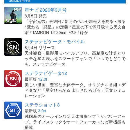
星ナビ 2026年9月号
8月5日 発売
「宇宙兄弟」最終回 / 新月のペルセ群極大を見る・撮る
/ 変わる「惑星」の定義 / 星空の下で深呼吸する天文台
浴 / TAMRON 12-20mm F2.8 / ほか
ステラナビゲータ・モバイル
8月4日 リリース
天体観察・撮影用モバイルアプリ。高精度な計算とリ
ッチな星図表示をスマートフォンで「いつでもどこで
も、ステラナビゲータ」
ステラナビゲータ12
最新版
12.0i
美しい描画、豊富な天体データ、オリジナル番組エデ
ィタなど「星空ひろがる 楽しさひろげる」天文シミュ
レーション
ステラショット3
最新版
3.0o
純国産のオールインワン天体撮影ソフトがパワーアッ
プ。ライブスタックやオートフォーカスなど新機能も
搭載