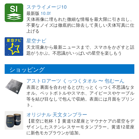
ステライメージ10
最新版
10.0f
天体画像に埋もれた微細な情報を最大限に引き出し、
不要なノイズは徹底的に除去して美しい天体写真に仕
上げる
星空ナビ
天文現象から最新ニュースまで、スマホをかざすと話
題がうかぶ。不思議がいっぱいの星空を楽しもう
ショッピング
アストロアーツ くっつくタオル 〜 包むーん
表面と裏面を合わせるとぴたっとくっつく不思議なタ
オル。ペットボトルやスマホ、アイピースやケーブル
等を結び目なしで包んで収納。表面には月面をプリン
ト。
オリジナル 天文タンブラー
【星空に乾杯！】黄道12星座とマウナケアの星空をデ
ザインしたステンレスサーモタンブラー。黄道12星座
に新色モカブラウンが追加。