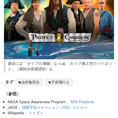
過去には「カリブの海賊」ならぬ「カリブ海上空のパイロッ
ト」（第30次長期滞在）も
タグ
油井亀美也
宇宙飛行士
〈参照〉
NASA Space Awareness Program：
SFA Products
JAXA：
国際宇宙ステーション（ISS）のクルー
Wikipedia：
ジェダイ