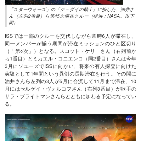
「スターウォーズ」の「ジェダイの騎士」に扮した、油井さ
ん（左列2番目）ら第45次滞在クルー（提供：NASA。以下
同）
ISSでは一部のクルーを交代しながら常時6人が滞在し、
同一メンバーが揃う期間が滞在ミッションのひと区切り
（「第○次」）となる。スコット・ケリーさん（右列前か
ら1番目）とミカエル・コニエンコ（同2番目）さんは今年
3月にソユーズでISSに向かい、将来の有人探査に向けた
実験として1年間という異例の長期滞在を行う。その間に
油井さんら左列の3人が5月に合流して11月まで滞在、10
月にはセルゲイ・ヴォルコフさん（右列3番目）が歌手の
サラ・ブライトマンさんらとともに加わる予定になってい
る。