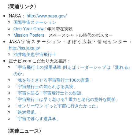
〈関連リンク〉
NASA：
http://www.nasa.gov/
国際宇宙ステーション
One Year Crew
1年間滞在実験
Mission Posters
スペースシャトル時代のポスター
JAXA宇宙ステーション・きぼう広報・情報センター：
http://iss.jaxa.jp/
油井亀美也宇宙飛行士
星ナビ.com こだわり天文書評：
「宇宙飛行士の採用基準 例えばリーダーシップは『測れる』
のか」
「魂を熱くさせる宇宙飛行士100の言葉」
「宇宙飛行士の知られざる真実」
「宇宙を語る I 宇宙飛行士との対話」
「宇宙飛行士は早く老ける? 重力と老化の意外な関係」
「オンリーワン ずっと宇宙に行きたかった」
「絶対帰還。」
「宇宙で暮らす道具学」
〈関連ニュース〉