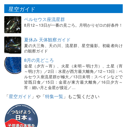
星空ガイド
ペルセウス座流星群
8月12～13日が一番の見ごろ。月明かりゼロの好条件！
夏休み 天体観察ガイド
夏の大三角、天の川、流星群、星空撮影。初級者向け
の観察ガイド
8月の見どころ
金星（夕方～宵）、火星（未明～明け方）、土星（宵
～明け方）／2日：水星が西方最大離角／12～13日：ペ
ルセウス座流星群が極大／13日未明：スペインなどで
皆既日食／15日：金星が東方最大離角／16日夕方～
宵：細い月と金星が接近／…
「
星空ガイド
」や「
特集一覧
」もご覧ください