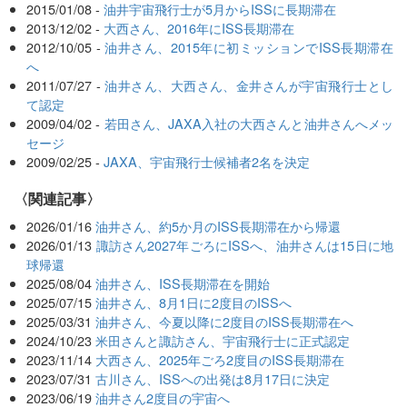
2015/01/08 -
油井宇宙飛行士が5月からISSに長期滞在
2013/12/02 -
大西さん、2016年にISS長期滞在
2012/10/05 -
油井さん、2015年に初ミッションでISS長期滞在
へ
2011/07/27 -
油井さん、大西さん、金井さんが宇宙飛行士とし
て認定
2009/04/02 -
若田さん、JAXA入社の大西さんと油井さんへメッ
セージ
2009/02/25 -
JAXA、宇宙飛行士候補者2名を決定
関連記事
2026/01/16
油井さん、約5か月のISS長期滞在から帰還
2026/01/13
諏訪さん2027年ごろにISSへ、油井さんは15日に地
球帰還
2025/08/04
油井さん、ISS長期滞在を開始
2025/07/15
油井さん、8月1日に2度目のISSへ
2025/03/31
油井さん、今夏以降に2度目のISS長期滞在へ
2024/10/23
米田さんと諏訪さん、宇宙飛行士に正式認定
2023/11/14
大西さん、2025年ごろ2度目のISS長期滞在
2023/07/31
古川さん、ISSへの出発は8月17日に決定
2023/06/19
油井さん2度目の宇宙へ