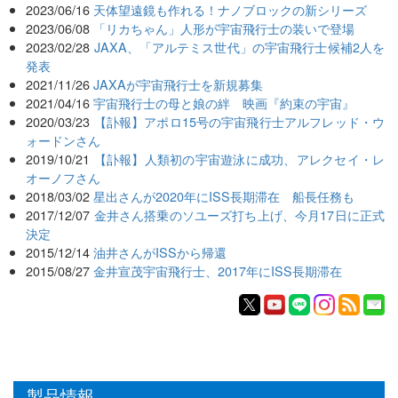
2023/06/16
天体望遠鏡も作れる！ナノブロックの新シリーズ
2023/06/08
「リカちゃん」人形が宇宙飛行士の装いで登場
2023/02/28
JAXA、「アルテミス世代」の宇宙飛行士候補2人を
発表
2021/11/26
JAXAが宇宙飛行士を新規募集
2021/04/16
宇宙飛行士の母と娘の絆 映画『約束の宇宙』
2020/03/23
【訃報】アポロ15号の宇宙飛行士アルフレッド・ウ
ォードンさん
2019/10/21
【訃報】人類初の宇宙遊泳に成功、アレクセイ・レ
オーノフさん
2018/03/02
星出さんが2020年にISS長期滞在 船長任務も
2017/12/07
金井さん搭乗のソユーズ打ち上げ、今月17日に正式
決定
2015/12/14
油井さんがISSから帰還
2015/08/27
金井宣茂宇宙飛行士、2017年にISS長期滞在
製品情報