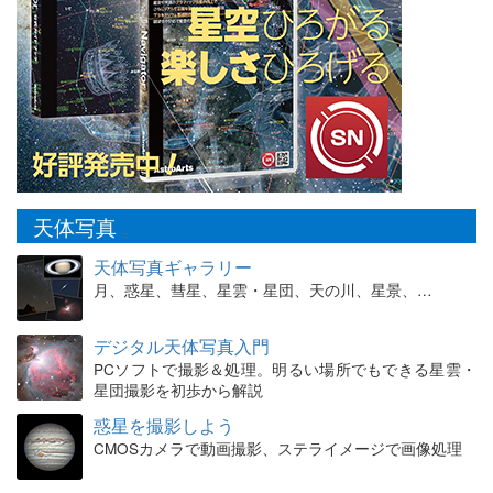
天体写真
天体写真ギャラリー
月、惑星、彗星、星雲・星団、天の川、星景、…
デジタル天体写真入門
PCソフトで撮影＆処理。明るい場所でもできる星雲・
星団撮影を初歩から解説
惑星を撮影しよう
CMOSカメラで動画撮影、ステライメージで画像処理