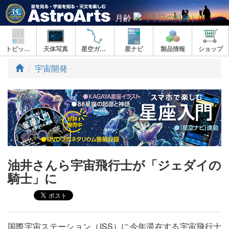
月齢
トピックス
天体写真
星空ガイド
星ナビ
製品情報
ショップ
ト
宇宙開発
ッ
プ
油井さんら宇宙飛行士が「ジェダイの
騎士」に
国際宇宙ステーション（ISS）に今年滞在する宇宙飛行士