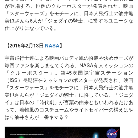
が登場する、恒例のクルーポスターが発表された。映画
「スターウォーズ」をモチーフに、日本人飛行士の油井亀
美也さんら6人が「ジェダイの騎士」に扮するユニークな
仕上がりになっている。
【2015年2月13日
NASA
】
宇宙飛行士達による映画パロディ風の扮装や決めポーズが
毎回ファンを楽しませてくれる、NASA有人ミッションの
「クルーポスター」。第45次国際宇宙ステーション
（ISS）長期滞在ミッションのポスターが発表され、映画
「スターウォーズ」をモチーフに、日本人飛行士の油井亀
美也さんらが「ジェダイの騎士」に扮している。「ジェダ
イ」は日本の「時代劇」が言葉の由来ともいわれるだけあ
って、着物風のコスチュームやライトセイバーの構えはや
はり油井さんが一番キマる？