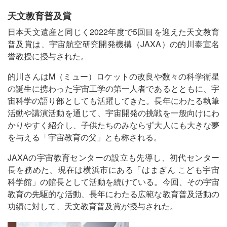
天文教育普及賞
日本天文遺産と同じく2022年度で5回目を迎えた天文教育
普及賞は、宇宙航空研究開発機構（JAXA）の的川泰宣名
誉教授に授与された。
的川さんはM（ミュー）ロケットの改良や数々の科学衛星
の誕生に携わった宇宙工学の第一人者であるとともに、宇
宙科学の語り部としても活躍してきた。長年にわたる執筆
活動や講演活動を通じて、宇宙開発の挑戦を一般向けにわ
かりやすく紹介し、子供たちのみならず大人にも大きな夢
を与える「宇宙教育の父」とも称される。
JAXAの宇宙教育センターの設立も先導し、初代センター
長を務めた。現在は横浜市にある「はまぎん こども宇宙
科学館」の館長として活動を続けている。今回、その宇宙
教育の先駆的な活動、長年にわたる広範な教育普及活動の
功績に対して、天文教育普及賞が授与された。