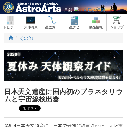
月齢
トピックス
天体写真
星空ガイド
星ナビ
製品情報
ショップ
ト
その他
ッ
プ
日本天文遺産に国内初のプラネタリウ
ムと宇宙線検出器
第5回日本天文遺産に、日本で最初に設置された「大阪市