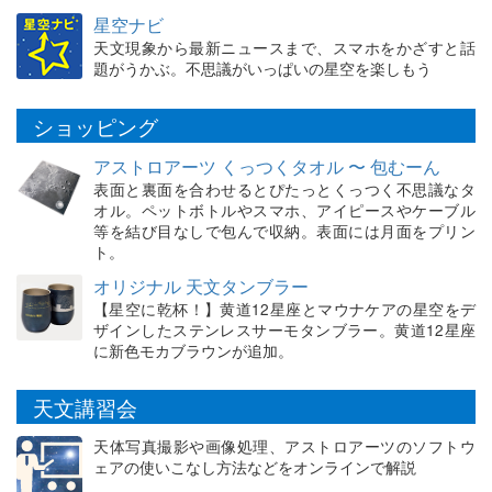
星空ナビ
天文現象から最新ニュースまで、スマホをかざすと話
題がうかぶ。不思議がいっぱいの星空を楽しもう
ショッピング
アストロアーツ くっつくタオル 〜 包むーん
表面と裏面を合わせるとぴたっとくっつく不思議なタ
オル。ペットボトルやスマホ、アイピースやケーブル
等を結び目なしで包んで収納。表面には月面をプリン
ト。
オリジナル 天文タンブラー
【星空に乾杯！】黄道12星座とマウナケアの星空をデ
ザインしたステンレスサーモタンブラー。黄道12星座
に新色モカブラウンが追加。
天文講習会
天体写真撮影や画像処理、アストロアーツのソフトウ
ェアの使いこなし方法などをオンラインで解説