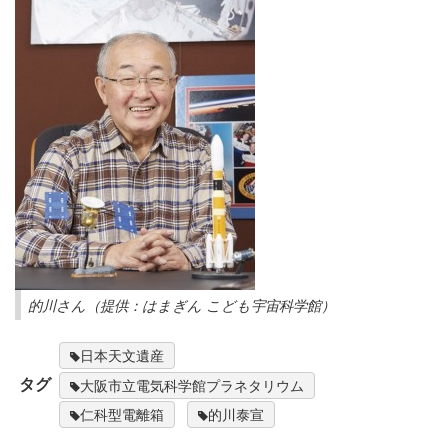
的川さん（提供：はまぎん こども宇宙科学館）
日本天文遺産
タグ
大阪市立電気科学館プラネタリウム
仁科型電離箱
的川泰宣