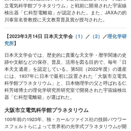
立電気科学館プラネタリウム」と戦前に開発された宇宙線
検出器「仁科型電離箱」が認定された。また、JAXAの的
川泰宣名誉教授に天文教育普及賞が授与された。
【2023年3月14日 日本天文学会
（1）
／
（2）
／
理化学研
究所
】
日本天文学会では、歴史的に貴重な天文学・暦学関連の史
跡や文献などの保存、普及、活用を図る目的で、毎年「日
本天文遺産」を認定している。第5回（2022年度）の遺産
には、1937年に日本で最初に設置された「大阪市立電気
科学館プラネタリウム」と、日本物理学の父と呼ばれる仁
科芳雄博士の理化学研究所研究室で開発された宇宙線検出
器「仁科型電離箱」が選ばれた。
大阪市立電気科学館プラネタリウム
100年前の1923年、独・カールツァイス社の技師バウワー
スフェルトらによって世界初の光学式プラネタリウムが開