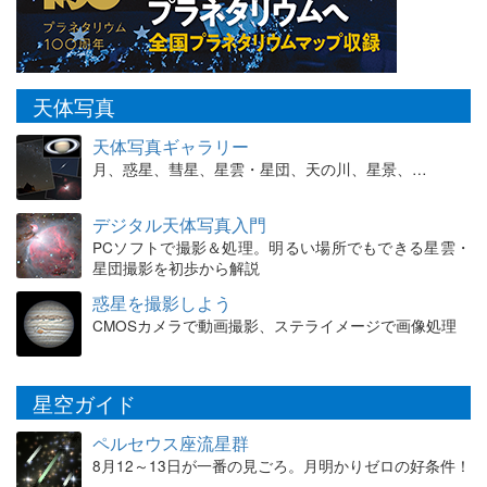
天体写真
天体写真ギャラリー
月、惑星、彗星、星雲・星団、天の川、星景、…
デジタル天体写真入門
PCソフトで撮影＆処理。明るい場所でもできる星雲・
星団撮影を初歩から解説
惑星を撮影しよう
CMOSカメラで動画撮影、ステライメージで画像処理
星空ガイド
ペルセウス座流星群
8月12～13日が一番の見ごろ。月明かりゼロの好条件！