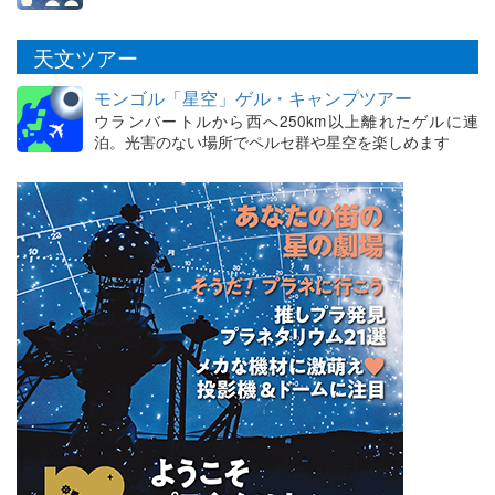
天文ツアー
モンゴル「星空」ゲル・キャンプツアー
ウランバートルから西へ250km以上離れたゲルに連
泊。光害のない場所でペルセ群や星空を楽しめます