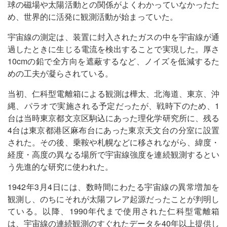
球の磁場や太陽活動との関係がよくわかっていなかったた
め、世界的に活発に観測活動が始まっていた。
宇宙線の測定は、装置に封入されたガスの中を宇宙線が通
過したときに生じる電流を検出することで実現した。厚さ
10cmの鉛で全方向を遮蔽するなど、ノイズを低減するた
めの工夫が凝らされている。
当初、仁科型電離箱による観測は樺太、北海道、東京、沖
縄、パラオで実施される予定だったが、戦時下のため、1
台は当時東京都文京区駒込にあった理化学研究所に、残る
4台は東京都港区麻布台にあった東京天文台の分室に設置
された。その後、乗鞍や札幌などに移されながら、緯度・
経度・高度の異なる場所で宇宙線強度を連続観測するとい
う先進的な研究に使われた。
1942年3月4日には、数時間にわたる宇宙線の異常増加を
観測し、のちにそれが太陽フレア起源だったことが判明し
ている。以降、1990年代まで使用された仁科型電離箱
は、宇宙線の連続観測のすぐれたデータを40年以上提供し