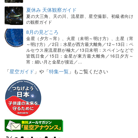
夏休み 天体観察ガイド
夏の大三角、天の川、流星群、星空撮影。初級者向け
の観察ガイド
8月の見どころ
金星（夕方～宵）、火星（未明～明け方）、土星（宵
～明け方）／2日：水星が西方最大離角／12～13日：ペ
ルセウス座流星群が極大／13日未明：スペインなどで
皆既日食／15日：金星が東方最大離角／16日夕方～
宵：細い月と金星が接近／…
「
星空ガイド
」や「
特集一覧
」もご覧ください