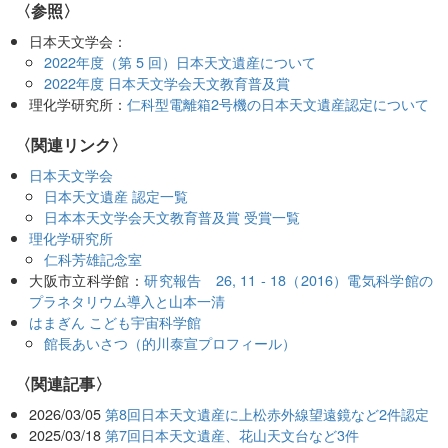
〈参照〉
日本天文学会：
2022年度（第 5 回）日本天文遺産について
2022年度 日本天文学会天文教育普及賞
理化学研究所：
仁科型電離箱2号機の日本天文遺産認定について
〈関連リンク〉
日本天文学会
日本天文遺産 認定一覧
日本本天文学会天文教育普及賞 受賞一覧
理化学研究所
仁科芳雄記念室
大阪市立科学館：
研究報告 26, 11 - 18（2016）電気科学館の
プラネタリウム導入と山本一清
はまぎん こども宇宙科学館
館長あいさつ（的川泰宣プロフィール）
関連記事
2026/03/05
第8回日本天文遺産に上松赤外線望遠鏡など2件認定
2025/03/18
第7回日本天文遺産、花山天文台など3件