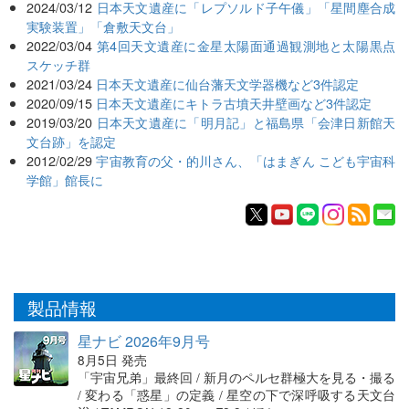
2024/03/12
日本天文遺産に「レプソルド子午儀」「星間塵合成
実験装置」「倉敷天文台」
2022/03/04
第4回天文遺産に金星太陽面通過観測地と太陽黒点
スケッチ群
2021/03/24
日本天文遺産に仙台藩天文学器機など3件認定
2020/09/15
日本天文遺産にキトラ古墳天井壁画など3件認定
2019/03/20
日本天文遺産に「明月記」と福島県「会津日新館天
文台跡」を認定
2012/02/29
宇宙教育の父・的川さん、「はまぎん こども宇宙科
学館」館長に
製品情報
星ナビ 2026年9月号
8月5日 発売
「宇宙兄弟」最終回 / 新月のペルセ群極大を見る・撮る
/ 変わる「惑星」の定義 / 星空の下で深呼吸する天文台