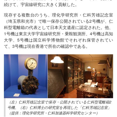
続けて、宇宙線研究に大きく貢献した。
現存する複数台のうち、理化学研究所・仁科芳雄記念室
（埼玉県和光市）で唯一保存公開されている2号機が、仁
科型電離箱の代表として日本天文遺産に認定された。他、
1号機は東京大学宇宙線研究所・乗鞍観測所、4号機は高知
大学、5号機は国立科学博物館でそれぞれ保管されてい
て、3号機は現在香港で所在の確認中である。
（左）仁科芳雄記念室で保存・公開されている仁科型電離箱2
号機。（右）仁科博士の研究室を再現した「仁科芳雄記念室」
（提供：理化学研究所・仁科加速器科学研究センター）