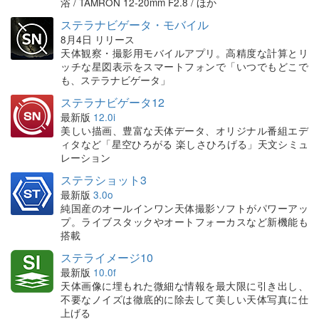
浴 / TAMRON 12-20mm F2.8 / ほか
ステラナビゲータ・モバイル
8月4日 リリース
天体観察・撮影用モバイルアプリ。高精度な計算とリ
ッチな星図表示をスマートフォンで「いつでもどこで
も、ステラナビゲータ」
ステラナビゲータ12
最新版
12.0i
美しい描画、豊富な天体データ、オリジナル番組エデ
ィタなど「星空ひろがる 楽しさひろげる」天文シミュ
レーション
ステラショット3
最新版
3.0o
純国産のオールインワン天体撮影ソフトがパワーアッ
プ。ライブスタックやオートフォーカスなど新機能も
搭載
ステライメージ10
最新版
10.0f
天体画像に埋もれた微細な情報を最大限に引き出し、
不要なノイズは徹底的に除去して美しい天体写真に仕
上げる