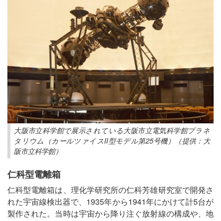
大阪市立科学館で展示されている大阪市立電気科学館プラネ
タリウム（カールツァイスII型モデル第25号機）（提供：大
阪市立科学館）
仁科型電離箱
仁科型電離箱は、理化学研究所の仁科芳雄研究室で開発さ
れた宇宙線検出器で、1935年から1941年にかけて計5台が
製作された。当時は宇宙から降り注ぐ放射線の構成や、地