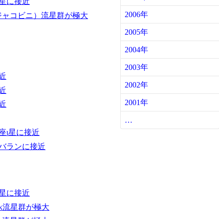
星に接近
2006年
ジャコビニ）流星群が極大
2005年
2004年
2003年
近
2002年
近
2001年
近
…
座ι星に接近
バランに接近
星に接近
κ流星群が極大