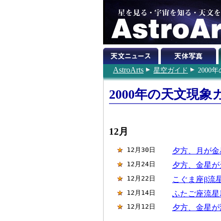
AstroArts
星空ガイド
200
2000年の天文現象
12月
12月30日
夕方、月が金
12月24日
夕方、金星が
12月22日
こぐま座β流
12月14日
ふたご座流星
12月12日
夕方、金星が