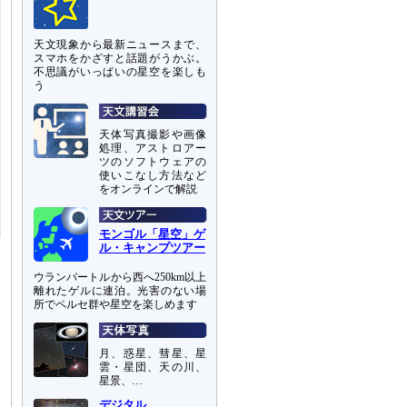
天文現象から最新ニュースまで、
スマホをかざすと話題がうかぶ。
不思議がいっぱいの星空を楽しも
う
天体写真撮影や画像
処理、アストロアー
ツのソフトウェアの
使いこなし方法など
をオンラインで解説
モンゴル「星空」ゲ
ル・キャンプツアー
ウランバートルから西へ250km以上
離れたゲルに連泊。光害のない場
所でペルセ群や星空を楽しめます
月、惑星、彗星、星
雲・星団、天の川、
星景、…
デジタル