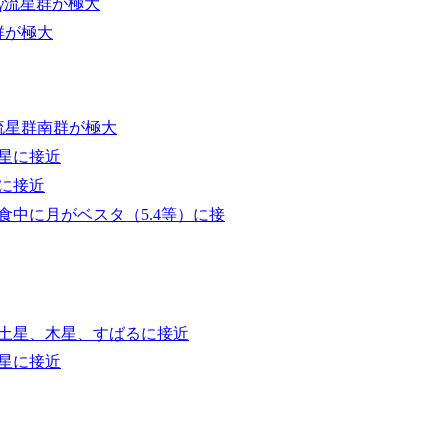
γ流星群が極大
群が極大
流星群南群が極大
星に接近
に接近
食中に月がベスタ（5.4等）に接
土星、木星、すばるに接近
星に接近