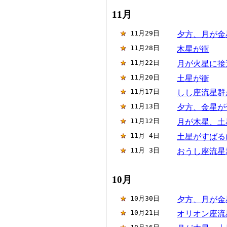
11月
11月29日
夕方、月が金
11月28日
木星が衝
11月22日
月が火星に接
11月20日
土星が衝
11月17日
しし座流星群
11月13日
夕方、金星が
11月12日
月が木星、土
11月 4日
土星がすばる
11月 3日
おうし座流星
10月
10月30日
夕方、月が金
10月21日
オリオン座流