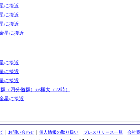
星に接近
星に接近
星に接近
金星に接近
星に接近
星に接近
星に接近
星群（四分儀群）が極大（22時）
金星に接近
て
お問い合わせ
個人情報の取り扱い
プレスリリース一覧
会社