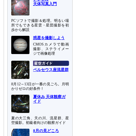
天体写真入門
PCソフトで撮影＆処理。明るい場
所でもできる星雲・星団撮影を初
歩から解説
惑星を撮影しよう
CMOSカメラで動画
撮影、ステライメー
ジで画像処理
ペルセウス座流星群
8月12～13日が一番の見ごろ。月明
かりゼロの好条件！
夏休み 天体観察ガ
イド
夏の大三角、天の川、流星群、星
空撮影。初級者向けの観察ガイド
8月の見どころ