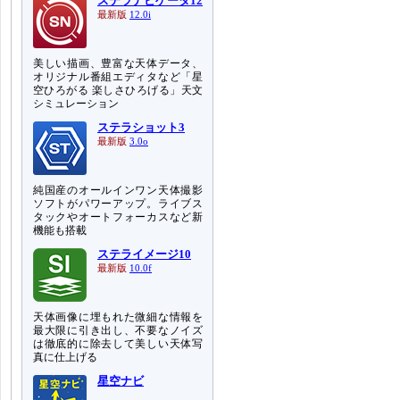
ステラナビゲータ12
最新版
12.0i
美しい描画、豊富な天体データ、
オリジナル番組エディタなど「星
空ひろがる 楽しさひろげる」天文
シミュレーション
ステラショット3
最新版
3.0o
純国産のオールインワン天体撮影
ソフトがパワーアップ。ライブス
タックやオートフォーカスなど新
機能も搭載
ステライメージ10
最新版
10.0f
天体画像に埋もれた微細な情報を
最大限に引き出し、不要なノイズ
は徹底的に除去して美しい天体写
真に仕上げる
星空ナビ