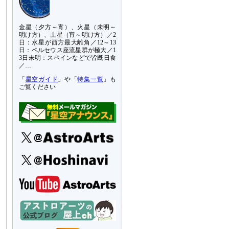
金星（夕方～宵）、火星（未明～
明け方）、土星（宵～明け方）／2
日：水星が西方最大離角／12～13
日：ペルセウス座流星群が極大／1
3日未明：スペインなどで皆既日食
／…
「
星空ガイド
」や「
特集一覧
」も
ご覧ください