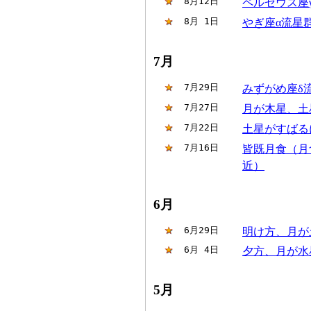
 8月12日
ペルセウス座
 8月 1日
やぎ座α流星
7月
 7月29日
みずがめ座δ
 7月27日
月が木星、土
 7月22日
土星がすばる
 7月16日
皆既月食（月
近）
6月
 6月29日
明け方、月が
 6月 4日
夕方、月が水
5月