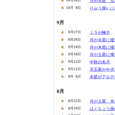
10月16日
月が木星、土
10月 8日
りゅう座γ（
9月
 9月27日
ミラが極大
 9月26日
月が火星に接
 9月19日
月が木星に接
 9月18日
月が土星に接
 9月12日
中秋の名月
 9月11日
天王星がやぎ
 9月 6日
木星がアルデ
8月
 8月22日
月が土星、木
 8月19日
はくちょう座