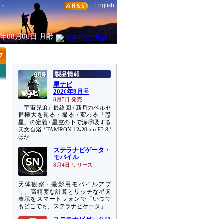
English
6年08月06日
月齢
星ナビ
2026年9月号
8月5日 発売
「宇宙兄弟」最終回 / 新月のペルセ
群極大を見る・撮る / 変わる「惑
星」の定義 / 星空の下で深呼吸する
天文台浴 / TAMRON 12-20mm F2.8 /
ほか
ステラナビゲータ・
モバイル
8月4日 リリース
天体観察・撮影用モバイルアプ
リ。高精度な計算とリッチな星図
表示をスマートフォンで「いつで
もどこでも、ステラナビゲータ」