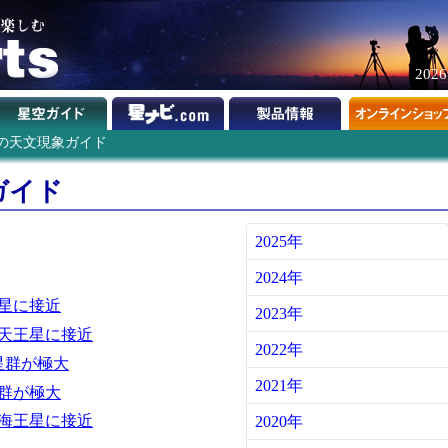
202
0年の天文現象ガイド
ガイド
2025年
2024年
星に接近
2023年
天王星に接近
2022年
星群が極大
2021年
群が極大
海王星に接近
2020年