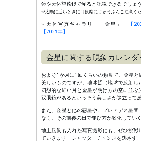
鏡や天体望遠鏡で見ると認識できるでしょ
※太陽に近いときには観察にじゅうぶんご注意く
›› 天体写真ギャラリー「金星」
【20
【2021年】
金星に関する現象カレンダ
およそ1か月に1回くらいの頻度で、金星
美しいものですが、地球照（地球で反射し
幻想的な細い月と金星が明け方の空に並ぶ
双眼鏡があるといっそう美しさが際立って
また、金星と他の惑星や、プレアデス星団
なく、その前後の日で並び方が変化してい
地上風景も入れた写真撮影にも、ぜひ挑戦
ていきます。シャッターチャンスを逃さず