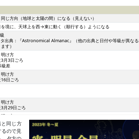
と同じ方向（地球と太陽の間）になる（見えない）
日を境に、天球上を西→東に動く（順行する）ようになる
等級
タ出典：『Astronomical Almanac』（他の出典と日付や等級が異な
ります）
～明け方
3月3日ごろ
等級差
～明け方
16日ごろ
～明け方
3月29日ごろ
～明け方
陽と同じ方
方
するので見
ら、夕方の