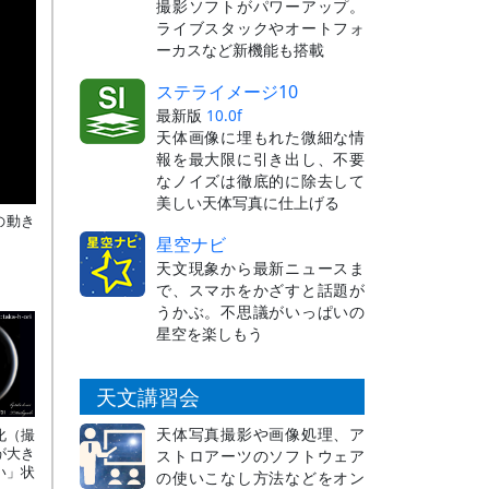
撮影ソフトがパワーアップ。
ライブスタックやオートフォ
ーカスなど新機能も搭載
ステライメージ10
最新版
10.0f
天体画像に埋もれた微細な情
報を最大限に引き出し、不要
なノイズは徹底的に除去して
美しい天体写真に仕上げる
の動き
星空ナビ
天文現象から最新ニュースま
で、スマホをかざすと話題が
うかぶ。不思議がいっぱいの
星空を楽しもう
天文講習会
天体写真撮影や画像処理、ア
化（撮
が大き
ストロアーツのソフトウェア
い」状
の使いこなし方法などをオン