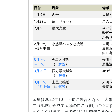
日付
現象
備考
1月 9日
内合
太陽
1月29日
留（りゅう）
この
2月 9日
最大光度
-4.6
※デー
があ
2月中旬
小惑星ベスタと接近
未明
～3月中旬
最接近
約13
3月上旬
火星と接近
未明
～下旬
（
›› 解説
）
最接近
3月20日
西方最大離角
46.6°
（
›› 解説
）
3月下旬
土星と接近
未明
～4月上旬
（
›› 解説
）
最接近
3月29日
細い月（月齢26）とやや離れ
未明
て並ぶ
金星は2022年10月下旬に外合となり、太
4月27日
細い月（月齢26）と並ぶ
明け
向（地球から見て太陽の向こう側）に位置
（
›› 解説
）
えなくなります。その後は12月中旬ごろか