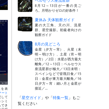
ペルセウス座流星群
8月12～13日が一番の見ご
ろ。月明かりゼロの好条件！
夏休み 天体観察ガイド
夏の大三角、天の川、流星
群、星空撮影。初級者向けの
観察ガイド
8月の見どころ
金星（夕方～宵）、火星（未
明～明け方）、土星（宵～明
け方）／2日：水星が西方最大
離角／12～13日：ペルセウス
座流星群が極大／13日未明：
スペインなどで皆既日食／15
日：金星が東方最大離角／16
日夕方～宵：細い月と金星が
接近／…
星を表
マート
更して
「
星空ガイド
」や「
特集一覧
」もご
をシミ
覧ください
もでき