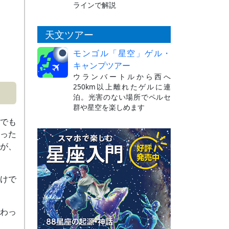
ラインで解説
天文ツアー
モンゴル「星空」ゲル・
キャンプツアー
ウランバートルから西へ
250km以上離れたゲルに連
泊。光害のない場所でペルセ
群や星空を楽しめます
けでも
った
が、
けで
わっ