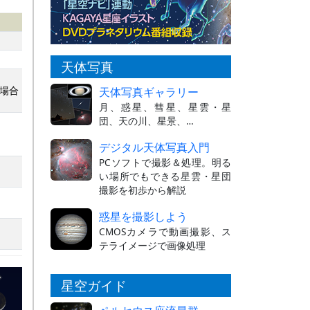
天体写真
る場合
天体写真ギャラリー
月、惑星、彗星、星雲・星
団、天の川、星景、…
デジタル天体写真入門
PCソフトで撮影＆処理。明る
い場所でもできる星雲・星団
撮影を初歩から解説
惑星を撮影しよう
CMOSカメラで動画撮影、ス
テライメージで画像処理
星空ガイド