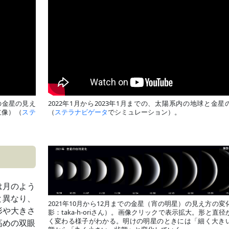
の金星の見え
2022年1月から2023年1月までの、太陽系内の地球と金星
立像）（
ステ
（
ステラナビゲータ
でシミュレーション）。
は月のよう
と異なり、
2021年10月から12月までの金星（宵の明星）の見え方の変
形や大きさ
影：
taka-h-oriさん
）。画像クリックで表示拡大
。形と直径
く変わる様子がわかる。明けの明星のときには「細く大き
高めの双眼