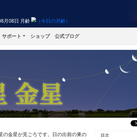
08月08日
月齢
サポート
ショップ
公式ブログ
明星の金星が見ごろです。日の出前の東の
目次