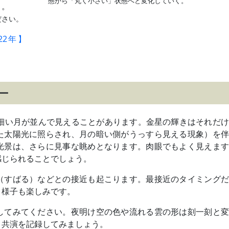
態から「丸く小さい」状態へと変化していく。
う。
ださい。
22年】
ー
と細い月が並んで見えることがあります。金星の輝きはそれだ
た太陽光に照らされ、月の暗い側がうっすら見える現象）を伴
光景は、さらに見事な眺めとなります。肉眼でもよく見えます
感じられることでしょう。
（すばる）などとの接近も起こります。最接近のタイミングだ
く様子も楽しみです。
してみてください。夜明け空の色や流れる雲の形は刻一刻と変
、共演を記録してみましょう。