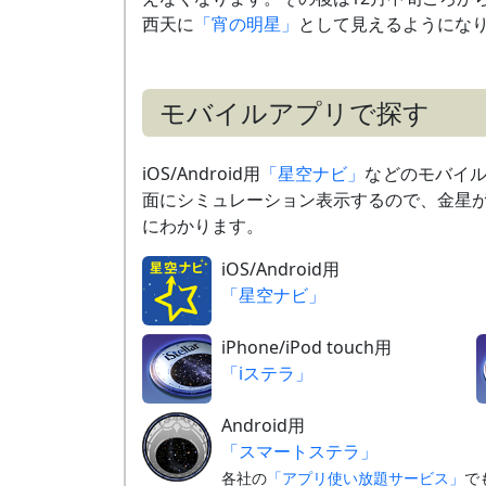
4月28日
細い月（月齢27）とやや離れ
明け
西天に
「宵の明星」
として見えるようにな
て並ぶ
4月下旬
海王星と超大接近
明け
～5月上旬
最接近
モバイルアプリで探す
約12
4月下旬
木星と超大接近
明け
～5月上旬
（
›› 解説
）
最接近
iOS/Android用
「星空ナビ」
などのモバイ
5月27日
細い月（月齢26）と接近
未明
面にシミュレーション表示するので、金星
（
›› 解説
）
下記
にわかります。
5月27日
金星食
鹿児
（
›› 解説
）
那覇：
iOS/Android用
5月28日
細い月（月齢27）とやや離れ
明け
「星空ナビ」
て並ぶ
6月上旬
天王星と大接近
明け
iPhone/iPod touch用
～中旬
（
›› 解説
）
最接近
約10
「iステラ」
6月下旬
おうし座の散開星団
未明
M45プレアデス星団と並ぶ
最接近
Android用
（
›› 解説
）
「スマートステラ」
6月26日
細い月（月齢26）と並ぶ
未明
各社の
「アプリ使い放題サービス」
で
（
›› 解説
）