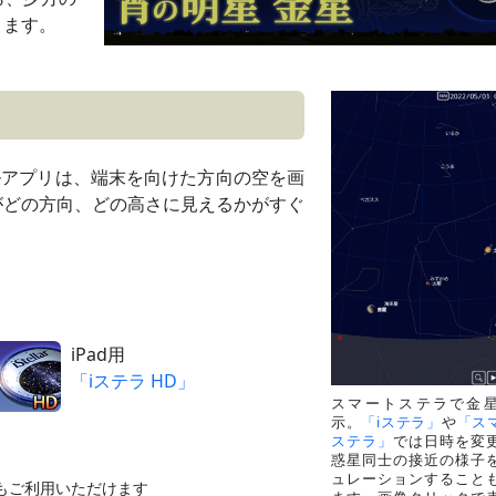
方
ります。
方
4月28日ごろ
等級差
方
5月1日ごろ
ルアプリは、端末を向けた方向の空を画
～明け方
がどの方向、どの高さに見えるかがすぐ
の金星食の前
島県南部以南
潜入開始13時09分／出現終了14時11分
方
方
iPad用
12日ごろ
等級差
「iステラ HD」
スマートステラで金
～明け方
示。
「iステラ」
や
「ス
24日ごろ
ステラ」
では日時を変
惑星同士の接近の様子
～明け方
ュレーションすること
もご利用いただけます