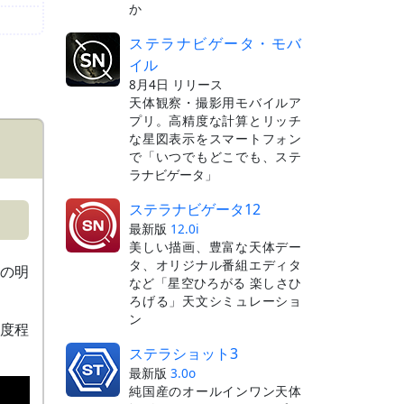
か
ステラナビゲータ・モバ
イル
8月4日 リリース
天体観察・撮影用モバイルア
プリ。高精度な計算とリッチ
な星図表示をスマートフォン
で「いつでもどこでも、ステ
ラナビゲータ」
ステラナビゲータ12
最新版
12.0i
美しい描画、豊富な天体デー
タ、オリジナル番組エディタ
けの明
など「星空ひろがる 楽しさひ
ろげる」天文シミュレーショ
ン
5度程
ステラショット3
最新版
3.0o
純国産のオールインワン天体