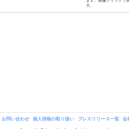
ます。画像クリックで
大。
～明け方
方
6月30日ごろ
方
7月2日ごろ
方
14日ごろ
方
20日ごろ
方
23日ごろ
～明け方
～明け方
方
お問い合わせ
個人情報の取り扱い
プレスリリース一覧
会
近7日ごろ