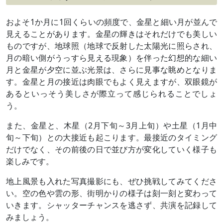
およそ1か月に1回くらいの頻度で、金星と細い月が並んで
見えることがあります。金星の輝きはそれだけでも美しい
ものですが、地球照（地球で反射した太陽光に照らされ、
月の暗い側がうっすら見える現象）を伴った幻想的な細い
月と金星が夕空に並ぶ光景は、さらに見事な眺めとなりま
す。金星と月の接近は肉眼でもよく見えますが、双眼鏡が
あるといっそう美しさが際立って感じられることでしょ
う。
また、金星と、木星（2月下旬～3月上旬）や土星（1月中
旬～下旬）との大接近も起こります。最接近のタイミング
だけでなく、その前後の日で並び方が変化していく様子も
楽しみです。
地上風景も入れた写真撮影にも、ぜひ挑戦してみてくださ
い。空の色や雲の形、街明かりの様子は刻一刻と変わって
いきます。シャッターチャンスを逃さず、共演を記録して
みましょう。