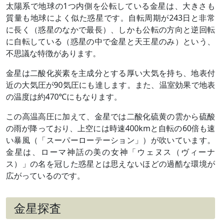
太陽系で地球の1つ内側を公転している金星は、大きさも
質量も地球によく似た惑星です。自転周期が243日と非常
に長く（惑星のなかで最長）、しかも公転の方向と逆回転
に自転している（惑星の中で金星と天王星のみ）という、
不思議な特徴があります。
金星は二酸化炭素を主成分とする厚い大気を持ち、地表付
近の大気圧が90気圧にも達します。また、温室効果で地表
の温度は約470℃にもなります。
この高温高圧に加えて、金星では二酸化硫黄の雲から硫酸
の雨が降っており、上空には時速400kmと自転の60倍も速
い暴風（「スーパーローテーション」）が吹いています。
金星は、ローマ神話の美の女神「ウェヌス（ヴィーナ
ス）」の名を冠した惑星とは思えないほどの過酷な環境が
広がっているのです。
金星探査