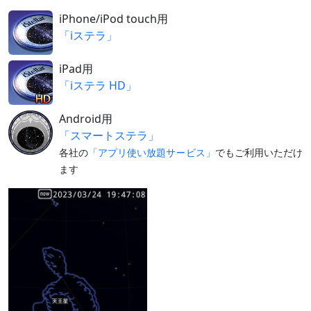
レグルス
iPhone/iPod touch用
と接近
（
›› 解説
）
「iステラ」
7月20日
細い月
夕方
（月齢3）
iPad用
と並ぶ
「iステラ HD」
（
›› 解説
）
7月21日
留（りゅ
この日を境に、天球上を東→西に動く（逆
Android用
う）
行する）ようになる
「スマートステラ」
7月下旬
水星と並
夕方
各社の
「アプリ使い放題サービス」
でもご利用いただけ
ぶ
最接近27日ごろ
ます
8月12日
内合
太陽と同じ方向（地球と太陽の間）になる
（見えない）
日付は赤道座標系（黄道座標系では13
日）