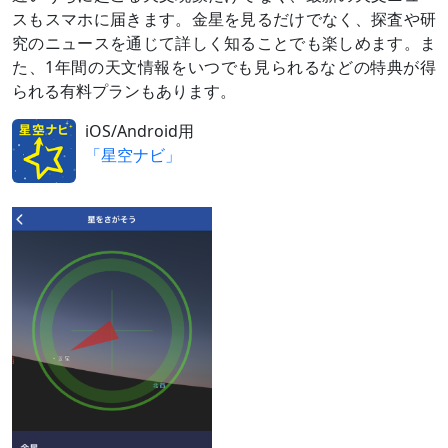
5月中旬
ふたご座
夕方～宵
スもスマホに届きます。金星を見るだけでなく、探査や研
～下旬
の3等星
最接近17日ごろ
究のニュースを通じて詳しく知ることでも楽しめます。ま
メブスタ
と大接近
た、1年間の天文情報をいつでも見られるなどの特典が得
5月23日
細い月
夕方～宵
られる有料プランもあります。
（月齢4）
と大接近
iOS/Android用
（
›› 解説
）
「星空ナビ」
5月24日
月（月齢
夕方～宵
5）とやや
離れて並
ぶ
5月下旬
ふたご座
夕方～宵
～6月上旬
の1等星
最接近5月29日ごろ
ポルック
スと接近
（
›› 解説
）
6月 4日
東方最大
離角45.4°
離角
（
›› 解説
）
6月上旬
かに座の
夕方～宵
～中旬
散開星団
最接近13日ごろ