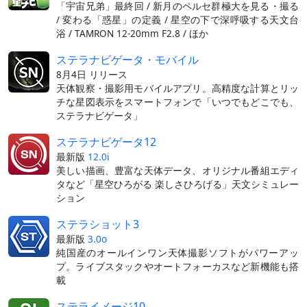
「宇宙兄弟」最終回 / 新月のペルセ群極大を見る・撮る
/ 変わる「惑星」の定義 / 星空の下で深呼吸する天文台
浴 / TAMRON 12-20mm F2.8 / ほか
ステラナビゲータ・モバイル
8月4日 リリース
天体観察・撮影用モバイルアプリ。高精度な計算とリッ
チな星図表示をスマートフォンで「いつでもどこでも、
ステラナビゲータ」
ステラナビゲータ12
最新版
12.0i
美しい描画、豊富な天体データ、オリジナル番組エディ
タなど「星空ひろがる 楽しさひろげる」天文シミュレー
ション
ステラショット3
最新版
3.0o
純国産のオールインワン天体撮影ソフトがパワーアッ
プ。ライブスタックやオートフォーカスなど新機能も搭
載
ステライメージ10