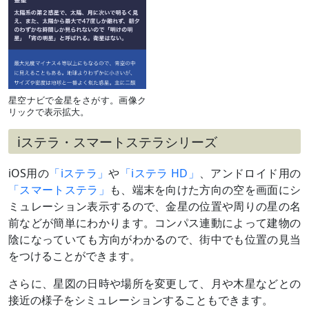
M44プレ
セペ星団
と大接近
（
›› 解説
）
6月21日
細い月
夕方～宵
（月齢3）
とやや離
れて並ぶ
星空ナビで金星をさがす。画像ク
リックで表示拡大。
6月22日
細い月
夕方～宵
（月齢
4）、火星
iステラ・スマートステラシリーズ
と接近
（
›› 解説
）
iOS用の
「iステラ」
や
「iステラ HD」
、アンドロイド用の
6月中旬
火星と接
夕方～宵
「スマートステラ」
も、端末を向けた方向の空を画面にシ
～7月中旬
近
最接近7月1日ごろ
ミュレーション表示するので、金星の位置や周りの星の名
（
›› 解説
）
前などが簡単にわかります。コンパス連動によって建物の
7月10日
最大光度
-4.5等級
※データ出典：『Astronomical
陰になっていても方向がわかるので、街中でも位置の見当
Almanac』（他の出典と日付や等級が異
をつけることができます。
なる場合があります／国立天文台では7
日、-4.7等）
さらに、星図の日時や場所を変更して、月や木星などとの
7月上旬
しし座の1
夕方～宵
接近の様子をシミュレーションすることもできます。
～下旬
等星
最接近16日ごろ