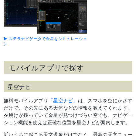
団
M45プレ
アデス星
団と接近
（
›› 解説
）
4月23日
細い月
夕方～宵
▶ ステラナビゲータで金星をシミュレーショ
（月齢3）
ン
と大接近
（
›› 解説
）
4月24日
細い月
夕方～宵
（月齢4）
モバイルアプリで探す
とやや離
れて並ぶ
4月下旬
おうし座
夕方～宵
星空ナビ
～5月上旬
の2等星
最接近5月1日ごろ
エルナト
無料モバイルアプリ
「星空ナビ」
は、スマホを空にかざす
と接近
だけで、その先にある天体などの情報を教えてくれます。
5月上旬
ふたご座
夕方～宵
～中旬
の散開星
最接近10日ごろ
夕焼けが残っていて金星が見つけづらい空でも、ナビゲー
団
ション機能を使えば正確な位置を星空ナビが案内します。
M35と大
接近
近いうちに起こる天文現象だけでなく、最新の天文ニュー