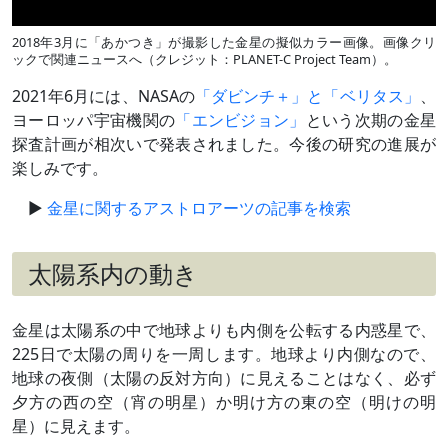
2018年3月に「あかつき」が撮影した金星の擬似カラー画像。画像クリ
ックで関連ニュースへ（クレジット：PLANET-C Project Team）。
2021年6月には、NASAの
「ダビンチ＋」と「ベリタス」
、
ヨーロッパ宇宙機関の
「エンビジョン」
という次期の金星
探査計画が相次いで発表されました。今後の研究の進展が
楽しみです。
金星に関するアストロアーツの記事を検索
太陽系内の動き
金星は太陽系の中で地球よりも内側を公転する内惑星で、
225日で太陽の周りを一周します。地球より内側なので、
地球の夜側（太陽の反対方向）に見えることはなく、必ず
夕方の西の空（宵の明星）か明け方の東の空（明けの明
星）に見えます。