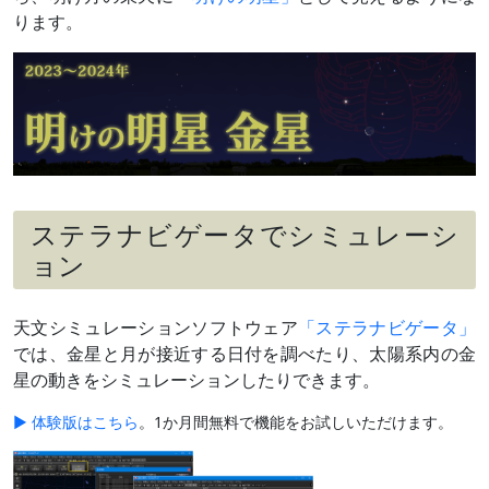
2月22日
細い月
夕方～宵
ります。
（月齢2）
と接近
（
›› 解説
）
2月下旬
小惑星ベ
夕方～宵
スタと接
最接近27日ごろ
近
約12等級差
2月下旬
木星と大
夕方～宵
～3月上旬
接近
最接近3月2日ごろ
（
›› 解説
）
ステラナビゲータでシミュレーシ
3月24日
細い月
夕方～宵
ョン
（月齢3）
インド、中国などで下記の金星食（日本時
と大接近
間20時ごろ）
（
›› 解説
）
天文シミュレーションソフトウェア
「ステラナビゲータ」
3月24日
金星食
九州南部、南西諸島など
（
›› 解説
）
那覇：潜入開始20時56分（出現は月没
では、金星と月が接近する日付を調べたり、太陽系内の金
後）
星の動きをシミュレーションしたりできます。
3月下旬
天王星と
夕方～宵
～4月上旬
大接近
最接近3月31日ごろ
▶ 体験版はこちら
。1か月間無料で機能をお試しいただけます。
（
›› 解説
）
約10等級差
4月上旬
おうし座
夕方～宵
～中旬
の散開星
最接近11日ごろ