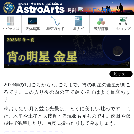
月齢
トピックス
天体写真
星空ガイド
星ナビ
製品情報
ショップ
2023年の1月ごろから7月ごろまで、宵の明星の金星が見ご
ろです。日の入り後の西の空で輝く様子はよく目立ちま
す。
時おり細い月と並ぶ光景は、とくに美しい眺めです。ま
た、木星や土星と大接近する現象も見ものです。肉眼や双
眼鏡で観望したり、写真に撮ったりしてみましょう。