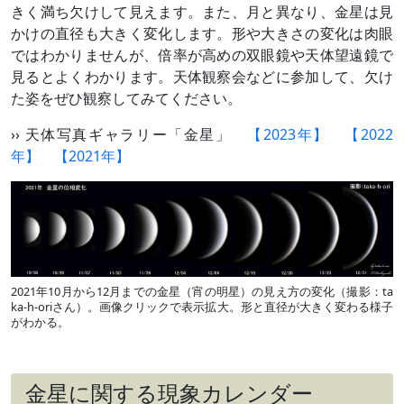
きく満ち欠けして見えます。また、月と異なり、金星は見
かけの直径も大きく変化します。形や大きさの変化は肉眼
ではわかりませんが、倍率が高めの双眼鏡や天体望遠鏡で
見るとよくわかります。天体観察会などに参加して、欠け
た姿をぜひ観察してみてください。
›› 天体写真ギャラリー「金星」
【2023年】
【2022
年】
【2021年】
2021年10月から12月までの金星（宵の明星）の見え方の変化（撮影：
ta
ka-h-oriさん
）。画像クリックで表示拡大
。形と直径が大きく変わる様子
がわかる。
金星に関する現象カレンダー