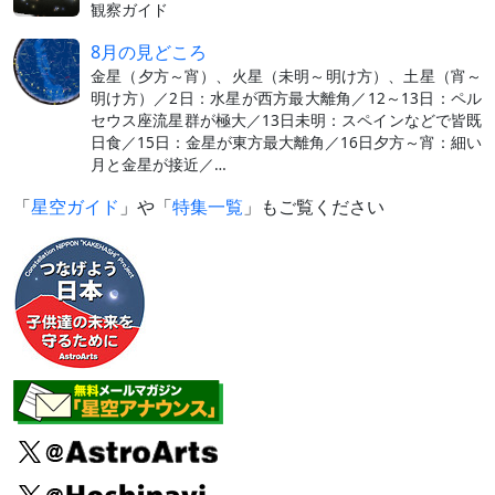
観察ガイド
8月の見どころ
金星（夕方～宵）、火星（未明～明け方）、土星（宵～
明け方）／2日：水星が西方最大離角／12～13日：ペル
セウス座流星群が極大／13日未明：スペインなどで皆既
日食／15日：金星が東方最大離角／16日夕方～宵：細い
月と金星が接近／…
「
星空ガイド
」や「
特集一覧
」もご覧ください