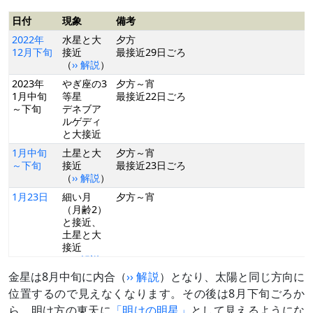
日付
現象
備考
2022年
水星と大
夕方
12月下旬
接近
最接近29日ごろ
（
›› 解説
）
2023年
やぎ座の3
夕方～宵
1月中旬
等星
最接近22日ごろ
～下旬
デネブア
ルゲディ
と大接近
1月中旬
土星と大
夕方～宵
～下旬
接近
最接近23日ごろ
（
›› 解説
）
1月23日
細い月
夕方～宵
（月齢2）
と接近、
土星と大
接近
（
›› 解説
）
金星は8月中旬に内合（
›› 解説
）となり、太陽と同じ方向に
2月中旬
海王星と
夕方～宵
超大接近
最接近15日ごろ
位置するので見えなくなります。その後は8月下旬ごろか
（
›› 解説
）
約12等級差
ら、明け方の東天に
「明けの明星」
として見えるようにな