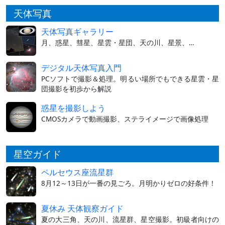
天体写真
天体写真ギャラリー
月、惑星、彗星、星雲・星団、天の川、星景、…
デジタル天体写真入門
PCソフトで撮影＆処理。明るい場所でもできる星雲・星
団撮影を初歩から解説
惑星を撮影しよう
CMOSカメラで動画撮影、ステライメージで画像処理
星空ガイド
ペルセウス座流星群
8月12～13日が一番の見ごろ。月明かりゼロの好条件！
夏休み 天体観察ガイド
夏の大三角、天の川、流星群、星空撮影。初級者向けの