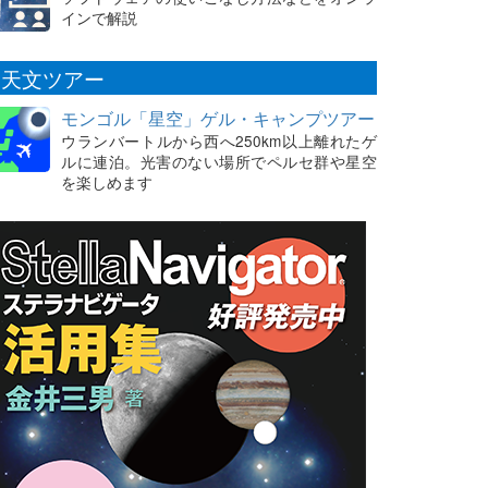
インで解説
天文ツアー
モンゴル「星空」ゲル・キャンプツアー
ウランバートルから西へ250km以上離れたゲ
ルに連泊。光害のない場所でペルセ群や星空
を楽しめます