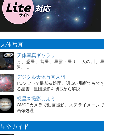
天体写真
天体写真ギャラリー
月、惑星、彗星、星雲・星団、天の川、星
景、…
デジタル天体写真入門
PCソフトで撮影＆処理。明るい場所でもでき
る星雲・星団撮影を初歩から解説
惑星を撮影しよう
CMOSカメラで動画撮影、ステライメージで
画像処理
星空ガイド