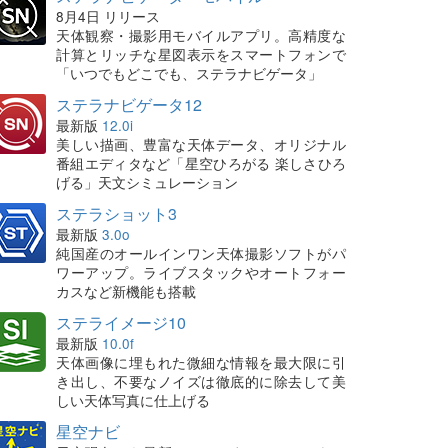
8月4日 リリース
天体観察・撮影用モバイルアプリ。高精度な
計算とリッチな星図表示をスマートフォンで
「いつでもどこでも、ステラナビゲータ」
ステラナビゲータ12
最新版
12.0i
美しい描画、豊富な天体データ、オリジナル
番組エディタなど「星空ひろがる 楽しさひろ
げる」天文シミュレーション
ステラショット3
最新版
3.0o
純国産のオールインワン天体撮影ソフトがパ
ワーアップ。ライブスタックやオートフォー
カスなど新機能も搭載
ステライメージ10
最新版
10.0f
天体画像に埋もれた微細な情報を最大限に引
き出し、不要なノイズは徹底的に除去して美
しい天体写真に仕上げる
星空ナビ