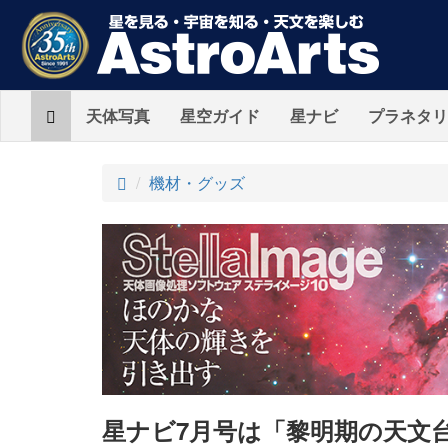
Home
天体写真
星空ガイド
星ナビ
プラネタリ
ト
機材・グッズ
ッ
プ
星ナビ7月号は「黎明期の天文台」と「