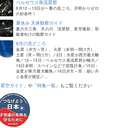
ペルセウス座流星群
8月12～13日が一番の見ごろ。月明かりゼロ
の好条件！
夏休み 天体観察ガイド
夏の大三角、天の川、流星群、星空撮影。初
級者向けの観察ガイド
8月の見どころ
金星（夕方～宵）、火星（未明～明け方）、
土星（宵～明け方）／2日：水星が西方最大離
角／12～13日：ペルセウス座流星群が極大／
13日未明：スペインなどで皆既日食／15日：
金星が東方最大離角／16日夕方～宵：細い月
と金星が接近／…
「
星空ガイド
」や「
特集一覧
」もご覧ください