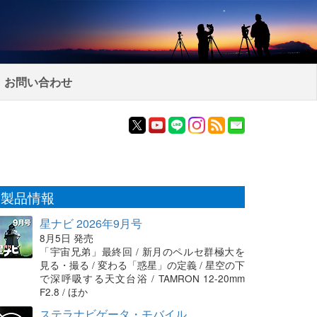
お問い合わせ
製品情報
星ナビ 2026年9月号
8月5日 発売
「宇宙兄弟」最終回 / 新月のペルセ群極大を
見る・撮る / 変わる「惑星」の定義 / 星空の下
で深呼吸する天文台浴 / TAMRON 12-20mm
F2.8 / ほか
ステラナビゲータ・モバイル