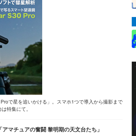
30 Proで星を追いかける」。スマホ1つで導入から撮影まで
力は特集にて。
「アマチュアの奮闘 黎明期の天文台たち」