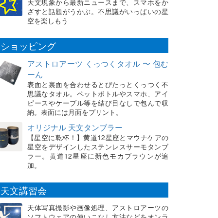
天文現象から最新ニュースまで、スマホをか
ざすと話題がうかぶ。不思議がいっぱいの星
空を楽しもう
ショッピング
アストロアーツ くっつくタオル 〜 包む
ーん
表面と裏面を合わせるとぴたっとくっつく不
思議なタオル。ペットボトルやスマホ、アイ
ピースやケーブル等を結び目なしで包んで収
納。表面には月面をプリント。
オリジナル 天文タンブラー
【星空に乾杯！】黄道12星座とマウナケアの
星空をデザインしたステンレスサーモタンブ
ラー。黄道12星座に新色モカブラウンが追
加。
天文講習会
天体写真撮影や画像処理、アストロアーツの
ソフトウェアの使いこなし方法などをオンラ