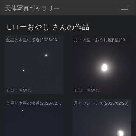
天体写真ギャラリー
Togg
navig
モローおやじ さんの作品
金星と木星の接近(2023/03/02)
月・火星・おうし座β星(2023/02/28)
モローおやじ
モローおやじ
金星と木星の接近(2023/02/28)
月とプレアデス(2023/02/26)