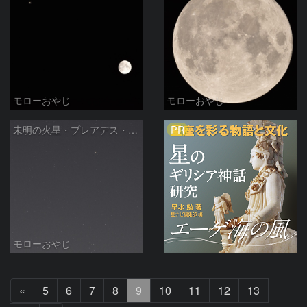
モローおやじ
モローおやじ
PR
未明の火星・プレアデス・ヒアデス(2022/08/22)
モローおやじ
前
«
5
6
7
8
9
10
11
12
13
へ