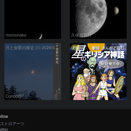
momonako
久保庭敦男
PR
月と金星の接近 (1) 2026/07/17
Condor57
llow
ストロアーツ
itter