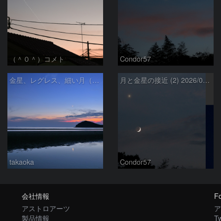
（＾０＾）コメト
Condor57
金星、レグレス、細い月（７月１６日）
月と金星の接近 (2) 2026/07/17
takaoka
Condor57
会社情報
Fo
アストロアーツ
ア
製品情報
Tw