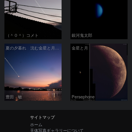
（＾０＾）コメト
銀河鬼太郎
夏の夕暮れ 沈む金星と月 2026/7/20
金星と月
豊田 敏
Persephone
サイトマップ
ホーム
天体写真ギャラリーについて