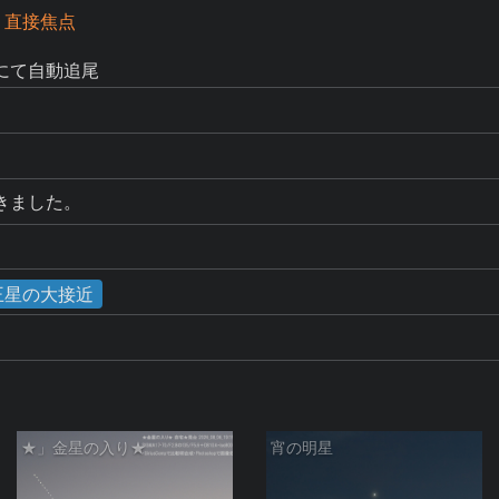
 直接焦点
にて自動追尾
きました。
海王星の大接近
★」金星の入り★
宵の明星