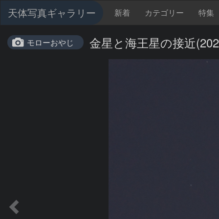
天体写真ギャラリー
新着
カテゴリー
特集
金星と海王星の接近(2023/
モローおやじ