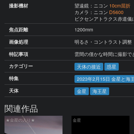
撮影機材
望遠鏡：ニコン
10cm屈折
カメラ：ニコン
D5600
ビクセンアトラクス赤道儀
焦点距離
1200mm
画像処理
明るさ・コントラスト調整
特記事項
雲間の僅かな時間に撮影で
カテゴリー
天体の接近
惑星
特集
2023年2月15日 金星と
天体
金星
海王星
関連作品
★金星の入り★
金星