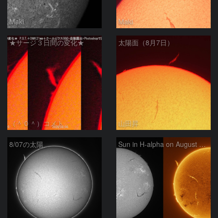
Maki
Maki
★サージ３日間の変化★
太陽面（8月7日）
（＾０＾）コメト
山田昇
8/07の太陽
Sun in H-alpha on August 7, 2026