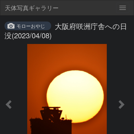
天体写真ギャラリー
Togg
navig
大阪府咲洲庁舎への日
モローおやじ
没(2023/04/08)