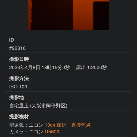
ID
#92816
撮影日時
2023年4月8日 18時15分0秒
露出 1/2000秒
撮影方法
ISO-100
撮影地
自宅屋上 (大阪市阿倍野区)
撮影機材
望遠鏡：ニコン
10cm屈折 直接焦点
カメラ：ニコン
D5600