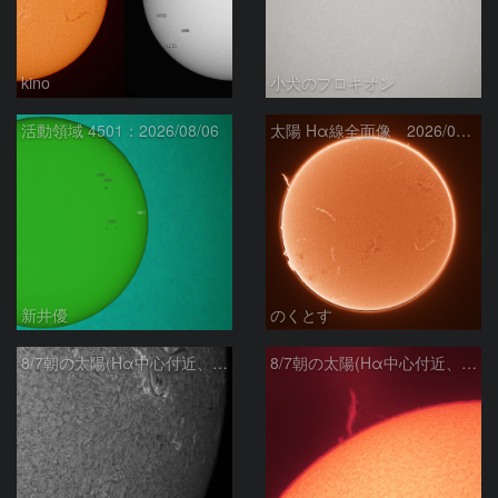
kino
小犬のプロキオン
活動領域 4501：2026/08/06
太陽 Hα線全面像 2026/08/07
新井優
のくとす
8/7朝の太陽(Hα中心付近、4498、4502付近)
8/7朝の太陽(Hα中心付近、プロミネンス)