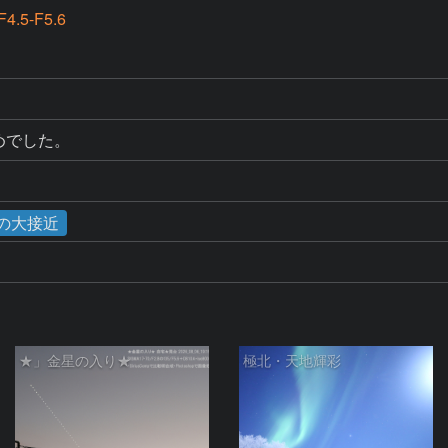
4.5-F5.6
めでした。
星の大接近
★」金星の入り★
極北・天地輝彩