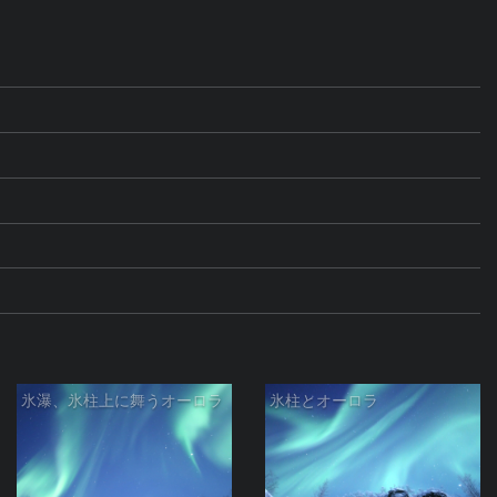
氷瀑、氷柱上に舞うオーロラ
氷柱とオーロラ