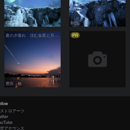
駒沢 満晴
駒沢 満晴
PR
夏の夕暮れ 沈む金星と月 2026/7/20
豊田 敏
llow
ストロアーツ
itter
ouTube
空アナウンス