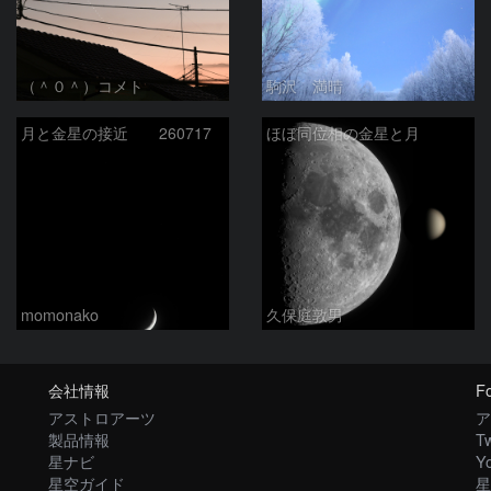
（＾０＾）コメト
駒沢 満晴
月と金星の接近 260717
ほぼ同位相の金星と月
momonako
久保庭敦男
会社情報
Fo
アストロアーツ
ア
製品情報
Tw
星ナビ
Y
星空ガイド
星