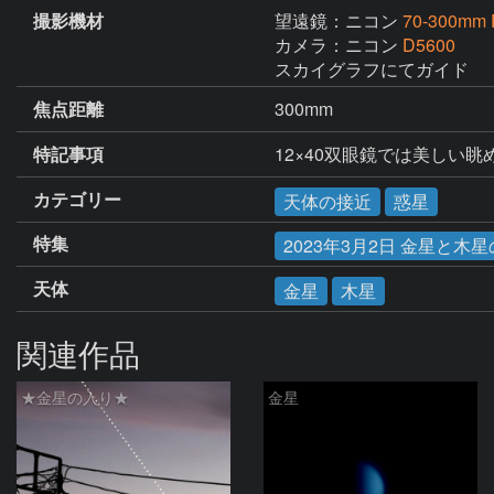
撮影機材
望遠鏡：ニコン
70-300mm F
カメラ：ニコン
D5600
スカイグラフにてガイド
焦点距離
300mm
特記事項
12×40双眼鏡では美しい眺
カテゴリー
天体の接近
惑星
特集
2023年3月2日 金星と木
天体
金星
木星
関連作品
★金星の入り★
金星