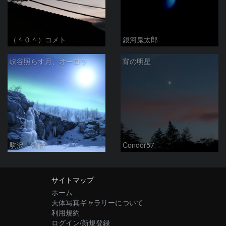
（＾０＾）コメト
銀河鬼太郎
峡谷照らす月、オーロラ
宵の明星
駒沢 満晴
Condor57
サイトマップ
ホーム
天体写真ギャラリーについて
利用規約
ログイン/新規登録